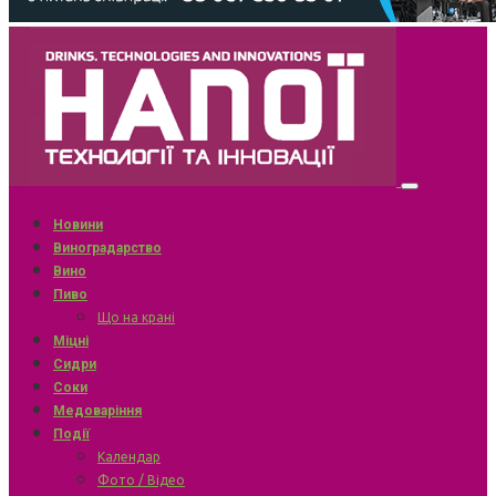
Новини
Виноградарство
Вино
Пиво
Що на крані
Міцні
Сидри
Соки
Медоваріння
Події
Календар
Фото / Відео