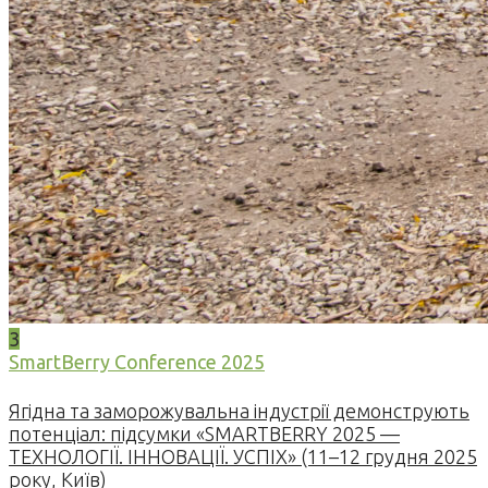
3
SmartBerry Conference 2025
Ягідна та заморожувальна індустрії демонструють
потенціал: підсумки «SMARTBERRY 2025 —
ТЕХНОЛОГІЇ. ІННОВАЦІЇ. УСПІХ» (11–12 грудня 2025
року, Київ)