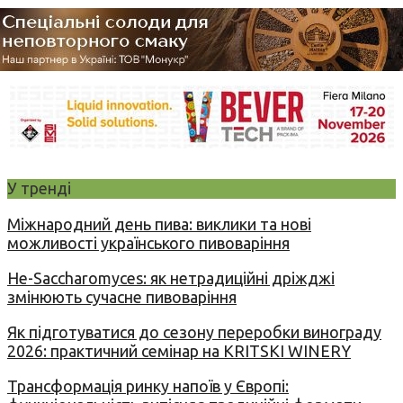
У тренді
Міжнародний день пива: виклики та нові
можливості українського пивоваріння
Не-Saccharomyces: як нетрадиційні дріжджі
змінюють сучасне пивоваріння
Як підготуватися до сезону переробки винограду
2026: практичний семінар на KRITSKI WINERY
Трансформація ринку напоїв у Європі: