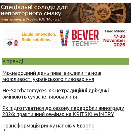
У тренді
Міжнародний день пива: виклики та нові
можливості українського пивоваріння
Не-Saccharomyces: як нетрадиційні дріжджі
змінюють сучасне пивоваріння
Як підготуватися до сезону переробки винограду
2026: практичний семінар на KRITSKI WINERY
Трансформація ринку напоїв у Європі: