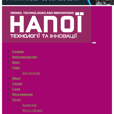
Новини
Виноградарство
Вино
Пиво
Що на крані
Міцні
Сидри
Соки
Медоваріння
Події
Календар
Фото / Відео