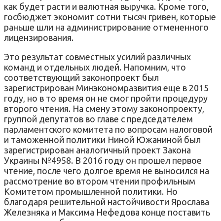
как будет расти и валютная выручка. Кроме того,
госбюджет экономит сотни тысяч гривен, которые
раньше шли на администрирование отмененного
лицензирования.
Это результат совместных усилий различных
команд и отдельных людей. Напомним, что
соответствующий законопроект был
зарегистрирован Минэкономразвития еще в 2015
году, но в то время он не смог пройти процедуру
второго чтения. На смену этому законопроекту,
группой депутатов во главе с председателем
парламентского комитета по вопросам налоговой
и таможенной политики Ниной Южаниной был
зарегистрирован аналогичный проект Закона
Украины №4958. В 2016 году он прошел первое
чтение, после чего долгое время не выносился на
рассмотрение во втором чтении профильным
Комитетом промышленной политики. Но
благодаря решительной настойчивости Ярослава
Железняка и Максима Нефедова конце поставить