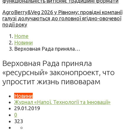
функціональність витісняє традиційні формати
AgroBerry&Veg 2026 у Рівному: провідні компанії
галузі долучаються до головної ягідно-овочевої
події року
Home
Новини
Верховная Рада приняла…
Верховная Рада приняла
«ресурсный» законопроект, что
упростит жизнь пивоварам
Новини
Журнал «Напої. Технології та Інновації»
29.01.2019
0
323