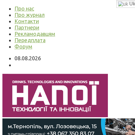
Uk
Про нас
Про журнал
Контакти
Партнери
Рекламодавцям
Передплата
Форум
08.08.2026