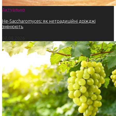
Актуально
Не-Saccharomyces: як нетрадиційні дріжджі
змінюють
07.08.2026