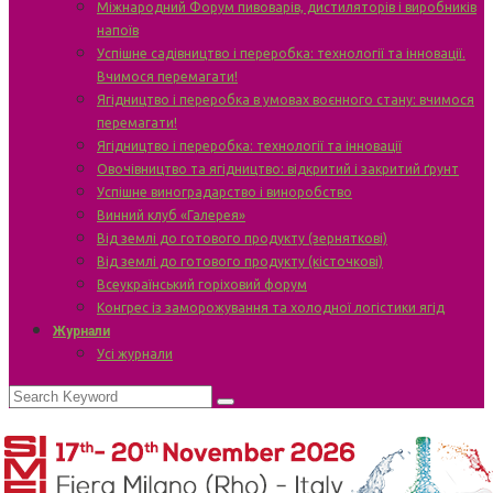
Міжнародний Форум пивоварів, дистиляторів і виробників
напоїв
Успішне садівництво і переробка: технології та інновації.
Вчимося перемагати!
Ягідництво і переробка в умовах воєнного стану: вчимося
перемагати!
Ягідництво і переробка: технології та інновації
Овочівництво та ягідництво: відкритий і закритий ґрунт
Успішне виноградарство і виноробство
Винний клуб «Галерея»
Від землі до готового продукту (зерняткові)
Від землі до готового продукту (кісточкові)
Всеукраїнський горіховий форум
Конгрес із заморожування та холодної логістики ягід
Журнали
Усі журнали