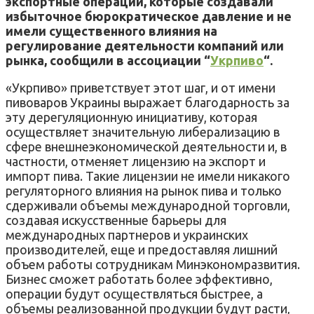
экспортные операции, которые создавали
избыточное бюрократическое давление и не
имели существенного влияния на
регулирование деятельности компаний или
рынка, сообщили в ассоциации “
Укрпиво
“.
«Укрпиво» ​​приветствует этот шаг, и от имени
пивоваров Украины выражает благодарность за
эту дерегуляционную инициативу, которая
осуществляет значительную либерализацию в
сфере внешнеэкономической деятельности и, в
частности, отменяет лицензию на экспорт и
импорт пива. Такие лицензии не имели никакого
регуляторного влияния на рынок пива и только
сдерживали объемы международной торговли,
создавая искусственные барьеры для
международных партнеров и украинских
производителей, еще и предоставляя лишний
объем работы сотрудникам Минэкономразвития.
Бизнес сможет работать более эффективно,
операции будут осуществляться быстрее, а
объемы реализованной продукции будут расти,