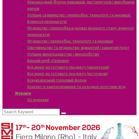
Міжнародний Форум пивоварів, дистиляторів і виробників
напоїв
Успішне садівництво і переробка: технології та інновації.
Вчимося перемагати!
Ягідництво і переробка в умовах воєнного стану: вчимося
перемагати!
Ягідництво і переробка: технології та інновації
Овочівництво та ягідництво: відкритий і закритий ґрунт
Успішне виноградарство і виноробство
Винний клуб «Галерея»
Від землі до готового продукту (зерняткові)
Від землі до готового продукту (кісточкові)
Всеукраїнський горіховий форум
Конгрес із заморожування та холодної логістики ягід
Журнали
Усі журнали