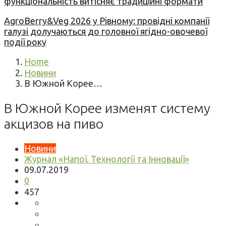
функціональність витісняє традиційні формати
AgroBerry&Veg 2026 у Рівному: провідні компанії
галузі долучаються до головної ягідно-овочевої
події року
Home
Новини
В Южной Корее…
В Южной Корее изменят систему
акцизов на пиво
Новини
Журнал «Напої. Технології та Інновації»
09.07.2019
0
457