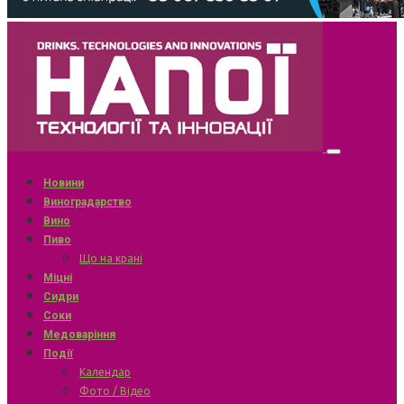
Новини
Виноградарство
Вино
Пиво
Що на крані
Міцні
Сидри
Соки
Медоваріння
Події
Календар
Фото / Відео