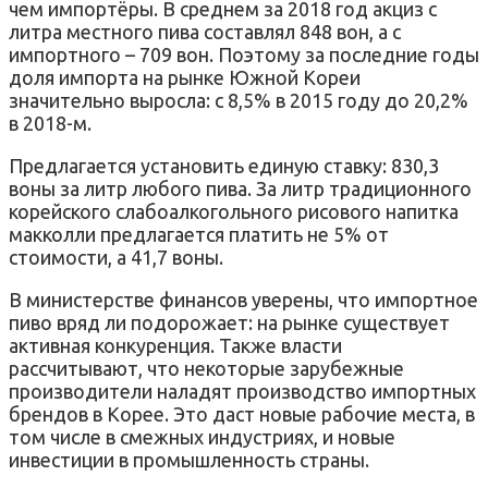
чем импортёры. В среднем за 2018 год акциз с
литра местного пива составлял 848 вон, а с
импортного – 709 вон. Поэтому за последние годы
доля импорта на рынке Южной Кореи
значительно выросла: с 8,5% в 2015 году до 20,2%
в 2018-м.
Предлагается установить единую ставку: 830,3
воны за литр любого пива. За литр традиционного
корейского слабоалкогольного рисового напитка
макколли предлагается платить не 5% от
стоимости, а 41,7 воны.
В министерстве финансов уверены, что импортное
пиво вряд ли подорожает: на рынке существует
активная конкуренция. Также власти
рассчитывают, что некоторые зарубежные
производители наладят производство импортных
брендов в Корее. Это даст новые рабочие места, в
том числе в смежных индустриях, и новые
инвестиции в промышленность страны.