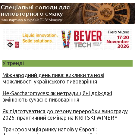
У тренді
Міжнародний день пива: виклики та нові
можливості українського пивоваріння
Не-Saccharomyces: як нетрадиційні дріжджі
змінюють сучасне пивоваріння
Як підготуватися до сезону переробки винограду
2026: практичний семінар на KRITSKI WINERY
Трансформація ринку напоїв у Європі: