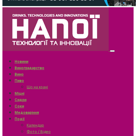
Новини
Виноградарство
Вино
Пиво
Що на крані
Міцні
Сидри
Соки
Медоваріння
Події
Календар
Фото / Відео