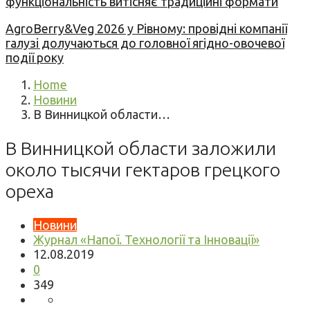
функціональність витісняє традиційні формати
AgroBerry&Veg 2026 у Рівному: провідні компанії
галузі долучаються до головної ягідно-овочевої
події року
Home
Новини
В Винницкой области…
В Винницкой области заложили
около тысячи гектаров грецкого
ореха
Новини
Журнал «Напої. Технології та Інновації»
12.08.2019
0
349