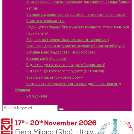
Міжнародний Форум пивоварів, дистиляторів і виробників
напоїв
Успішне садівництво і переробка: технології та інновації.
Вчимося перемагати!
Ягідництво і переробка в умовах воєнного стану: вчимося
перемагати!
Ягідництво і переробка: технології та інновації
Овочівництво та ягідництво: відкритий і закритий ґрунт
Успішне виноградарство і виноробство
Винний клуб «Галерея»
Від землі до готового продукту (зерняткові)
Від землі до готового продукту (кісточкові)
Всеукраїнський горіховий форум
Конгрес із заморожування та холодної логістики ягід
Журнали
Усі журнали