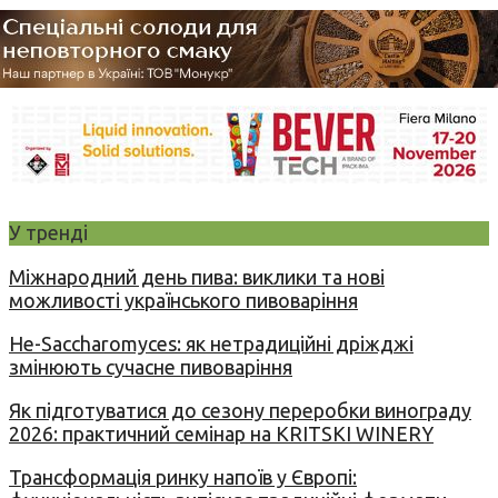
У тренді
Міжнародний день пива: виклики та нові
можливості українського пивоваріння
Не-Saccharomyces: як нетрадиційні дріжджі
змінюють сучасне пивоваріння
Як підготуватися до сезону переробки винограду
2026: практичний семінар на KRITSKI WINERY
Трансформація ринку напоїв у Європі: