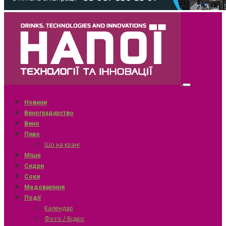
Новини
Виноградарство
Вино
Пиво
Що на крані
Міцні
Сидри
Соки
Медоваріння
Події
Календар
Фото / Відео