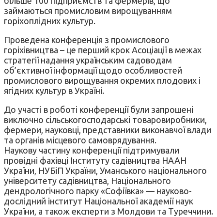
більше 100 підприємств та фермерів, що
займаються промисловим вирощуванням
горіхоплідних культур.
Проведена конференція з промислового
горіхівництва – це перший крок Асоціації в межах
стратегії надання українським садоводам
об’єктивної інформації щодо особливостей
промислового вирощування окремих плодових і
ягідних культур в Україні.
До участі в роботі конференції були запрошені
виключно сільськогосподарські товаровиробники,
фермери, науковці, представники виконавчої влади
та органів місцевого самоврядування.
Наукову частину конференції підтримували
провідні фахівці Інституту садівництва НААН
України, НУБіП України, Уманського національного
університету садівництва, Національного
дендрологічного парку «Софіївка» — науково-
дослідний інститут Національної академії наук
України, а також експерти з Молдови та Туреччини.