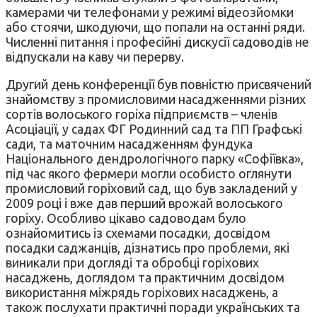
камерами чи телефонами у режимі відеозйомки
або стоячи, шкодуючи, що попали на останні ряди.
Численні питання і професійні дискусії садоводів не
відпускали на каву чи перерву.
Другий день конференції був повністю присвячений
знайомству з промисловими насадженнями різних
сортів волоського горіха підприємств – членів
Асоціації, у садах ФГ Родинний сад та ПП Графські
сади, та маточним насадженням фундука
Національного дендрологічного парку «Софіївка»,
під час якого фермери могли особисто оглянути
промисловий горіховий сад, що був закладений у
2009 році і вже дав перший врожай волоського
горіху. Особливо цікаво садоводам було
ознайомитись із схемами посадки, досвідом
посадки саджанців, дізнатись про проблеми, які
виникали при догляді та обробці горіхових
насаджень, доглядом та практичним досвідом
використання міжрядь горіхових насаджень, а
також послухати практичні поради українських та