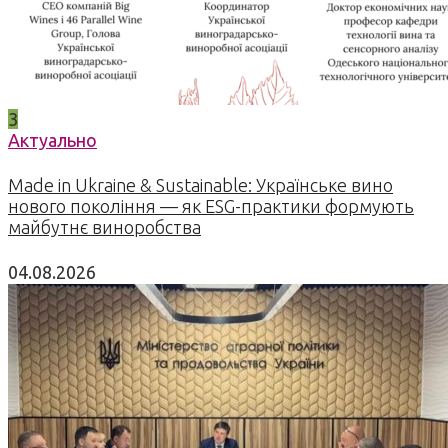
3
Актуально
Made in Ukraine & Sustainable: Українське вино
нового покоління — як ESG-практики формують
майбутнє виноробства
04.08.2026