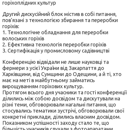
горіхоплідних культур
Другий дискусійний блок містив в собі питання,
пов’язані з технологією збирання та переробки
горіхів:
1. Технологічне обладнання для переробки
волоських горіхів
2. Ефективна технологія переробки горіхів
3. Сертифікація у промисловому садівництві
Конференцію відвідали не лише науковці та
фермери з усієї України від Закарпаття до
Харківщини, від Сумщини до Одещини, а й ті, хто
має на меті в майбутньому займатись
вирощуванням горіхових культур.
Протягом всього дня учасники та гості конференції
ділились між собою досвідом та дискутували на
різні теми, обговорювали нагальні питання, що
стосувались тематики зустрічі, обговорювали свої
конкретні приклади, ділились власним досвідом.
Показником успішності заходу стало те, що
більшість учасників слухали з фотоапаратами,