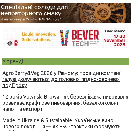
У тренді
AgroBerry&Veg 2026 у Рівному: провідні компанії
галузі долучаються до головної ягідно-овочевої
події року
12 років Volynski Browar: як березнівська пивоварня
розвиває крафтове пивоваріння, безалкогольні
напої та експорт
Made in Ukraine & Sustainable: Українське вино
нового покоління — як ESG-практики формують