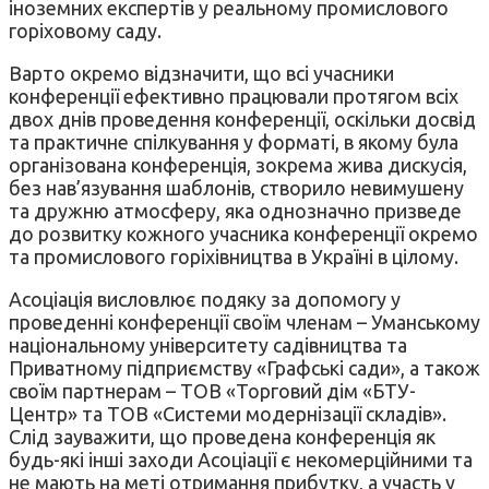
іноземних експертів у реальному промислового
горіховому саду.
Варто окремо відзначити, що всі учасники
конференції ефективно працювали протягом всіх
двох днів проведення конференції, оскільки досвід
та практичне спілкування у форматі, в якому була
організована конференція, зокрема жива дискусія,
без нав’язування шаблонів, створило невимушену
та дружню атмосферу, яка однозначно призведе
до розвитку кожного учасника конференції окремо
та промислового горіхівництва в Україні в цілому.
Асоціація висловлює подяку за допомогу у
проведенні конференції своїм членам – Уманському
національному університету садівництва та
Приватному підприємству «Графські сади», а також
своїм партнерам – ТОВ «Торговий дім «БТУ-
Центр» та ТОВ «Системи модернізації складів».
Слід зауважити, що проведена конференція як
будь-які інші заходи Асоціації є некомерційними та
не мають на меті отримання прибутку, а участь у