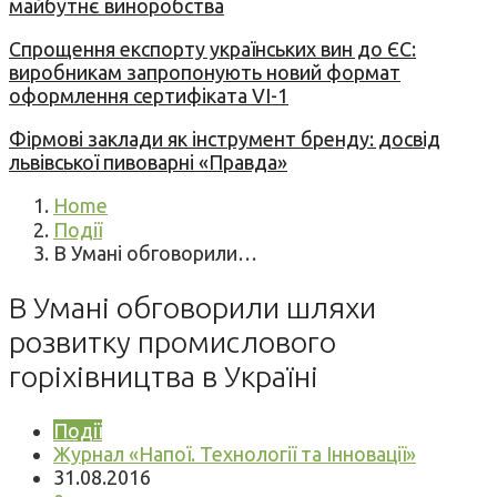
майбутнє виноробства
Спрощення експорту українських вин до ЄС:
виробникам запропонують новий формат
оформлення сертифіката VI-1
Фірмові заклади як інструмент бренду: досвід
львівської пивоварні «Правда»
Home
Події
В Умані обговорили…
В Умані обговорили шляхи
розвитку промислового
горіхівництва в Україні
Події
Журнал «Напої. Технології та Інновації»
31.08.2016