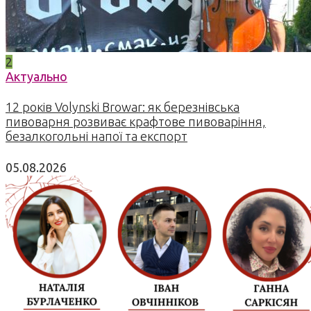
2
Актуально
12 років Volynski Browar: як березнівська
пивоварня розвиває крафтове пивоваріння,
безалкогольні напої та експорт
05.08.2026