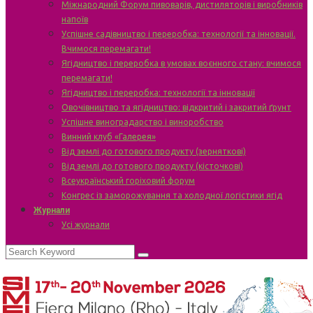
Міжнародний Форум пивоварів, дистиляторів і виробників
напоїв
Успішне садівництво і переробка: технології та інновації.
Вчимося перемагати!
Ягідництво і переробка в умовах воєнного стану: вчимося
перемагати!
Ягідництво і переробка: технології та інновації
Овочівництво та ягідництво: відкритий і закритий ґрунт
Успішне виноградарство і виноробство
Винний клуб «Галерея»
Від землі до готового продукту (зерняткові)
Від землі до готового продукту (кісточкові)
Всеукраїнський горіховий форум
Конгрес із заморожування та холодної логістики ягід
Журнали
Усі журнали