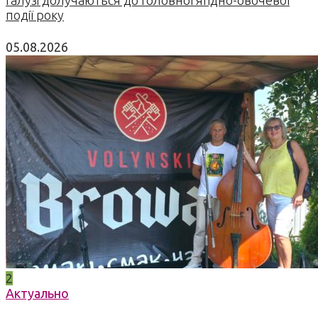
галузі долучаються до головної ягідно-овочевої
події року
05.08.2026
2
Актуально