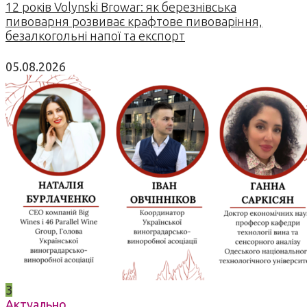
12 років Volynski Browar: як березнівська
пивоварня розвиває крафтове пивоваріння,
безалкогольні напої та експорт
05.08.2026
3
Актуально