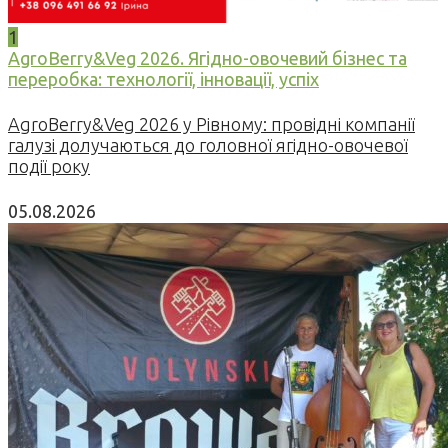
1
AgroBerry&Veg 2026. Ягідно-овочевий бізнес та
переробка: технології, інновації, успіх
AgroBerry&Veg 2026 у Рівному: провідні компанії
галузі долучаються до головної ягідно-овочевої
події року
05.08.2026