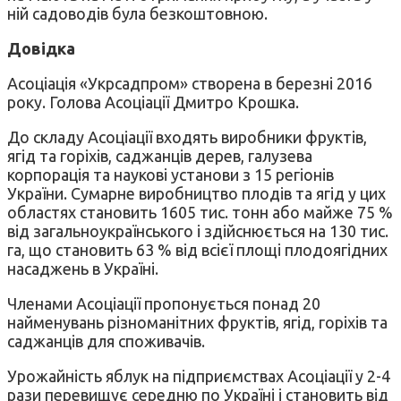
ній садоводів була безкоштовною.
Довідка
Асоціація «Укрсадпром» створена в березні 2016
року. Голова Асоціації Дмитро Крошка.
До складу Асоціації входять виробники фруктів,
ягід та горіхів, саджанців дерев, галузева
корпорація та наукові установи з 15 регіонів
України. Сумарне виробництво плодів та ягід у цих
областях становить 1605 тис. тонн або майже 75 %
від загальноукраїнського і здійснюється на 130 тис.
га, що становить 63 % від всієї площі плодоягідних
насаджень в Україні.
Членами Асоціації пропонується понад 20
найменувань різноманітних фруктів, ягід, горіхів та
саджанців для споживачів.
Урожайність яблук на підприємствах Асоціації у 2-4
рази перевищує середню по Україні і становить від