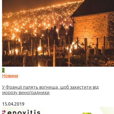
2
Новини
У Франції палять вогнища, щоб захистити від
морозу виноградники
15.04.2019