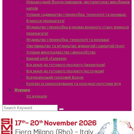
Міжнародний Форум пивоварів, дистиляторів і виробників
напоїв
Успішне садівництво і переробка: технології та інновації.
Вчимося перемагати!
Ягідництво і переробка в умовах воєнного стану: вчимося
перемагати!
Ягідництво і переробка: технології та інновації
Овочівництво та ягідництво: відкритий і закритий ґрунт
Успішне виноградарство і виноробство
Винний клуб «Галерея»
Від землі до готового продукту (зерняткові)
Від землі до готового продукту (кісточкові)
Всеукраїнський горіховий форум
Конгрес із заморожування та холодної логістики ягід
Журнали
Усі журнали