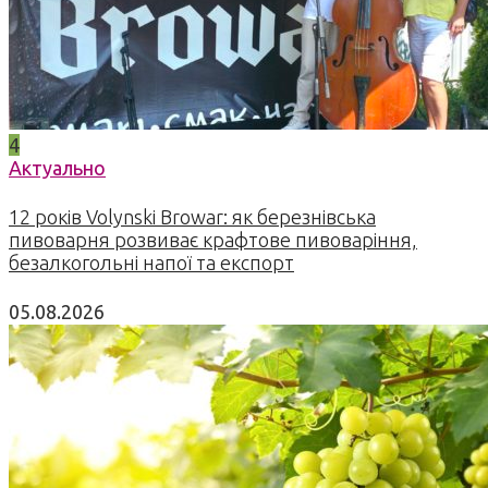
4
Актуально
12 років Volynski Browar: як березнівська
пивоварня розвиває крафтове пивоваріння,
безалкогольні напої та експорт
05.08.2026