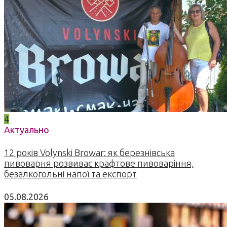
4
Актуально
12 років Volynski Browar: як березнівська
пивоварня розвиває крафтове пивоваріння,
безалкогольні напої та експорт
05.08.2026