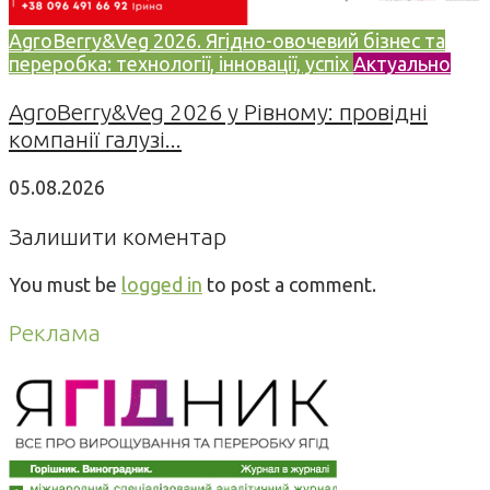
AgroBerry&Veg 2026. Ягідно-овочевий бізнес та
переробка: технології, інновації, успіх
Актуально
AgroBerry&Veg 2026 у Рівному: провідні
компанії галузі...
05.08.2026
Залишити коментар
You must be
logged in
to post a comment.
Реклама