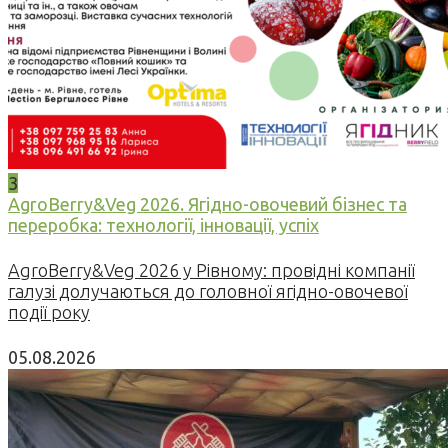
3
AgroBerry&Veg 2026. Ягідно-овочевий бізнес та
переробка: технології, інновації, успіх
AgroBerry&Veg 2026 у Рівному: провідні компанії
галузі долучаються до головної ягідно-овочевої
події року
05.08.2026