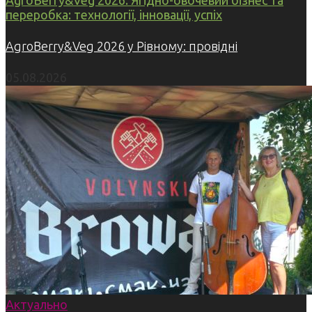
AgroBerry&Veg 2026. Ягідно-овочевий бізнес та
переробка: технології, інновації, успіх
AgroBerry&Veg 2026 у Рівному: провідні
05.08.2026
Актуально