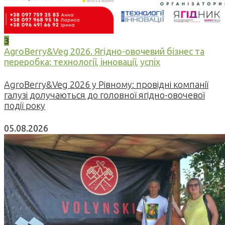
3
AgroBerry&Veg 2026. Ягідно-овочевий бізнес та
переробка: технології, інновації, успіх
AgroBerry&Veg 2026 у Рівному: провідні компанії
галузі долучаються до головної ягідно-овочевої
події року
05.08.2026