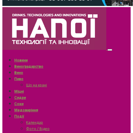
Новини
Виноградарство
Вино
Пиво
Що на крані
Міцні
Сидри
Соки
Медоваріння
Події
Календар
Фото / Відео