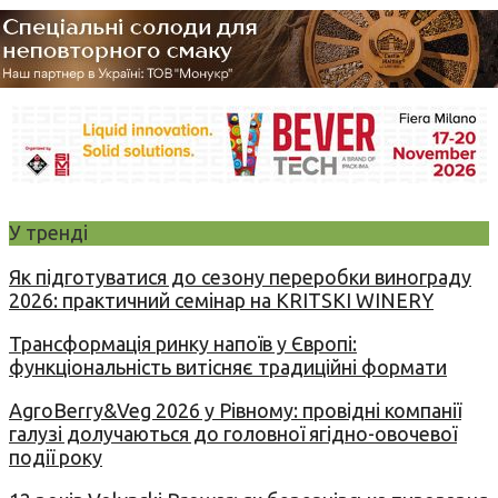
У тренді
Як підготуватися до сезону переробки винограду
2026: практичний семінар на KRITSKI WINERY
Трансформація ринку напоїв у Європі:
функціональність витісняє традиційні формати
AgroBerry&Veg 2026 у Рівному: провідні компанії
галузі долучаються до головної ягідно-овочевої
події року