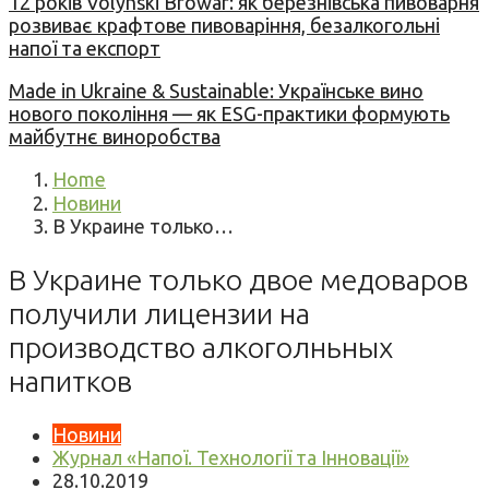
12 років Volynski Browar: як березнівська пивоварня
розвиває крафтове пивоваріння, безалкогольні
напої та експорт
Made in Ukraine & Sustainable: Українське вино
нового покоління — як ESG-практики формують
майбутнє виноробства
Home
Новини
В Украине только…
В Украине только двое медоваров
получили лицензии на
производство алкоголньных
напитков
Новини
Журнал «Напої. Технології та Інновації»
28.10.2019