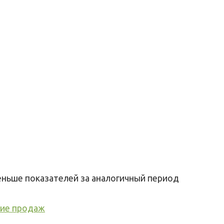
еньше
показателей
за аналогичный
период
ние продаж