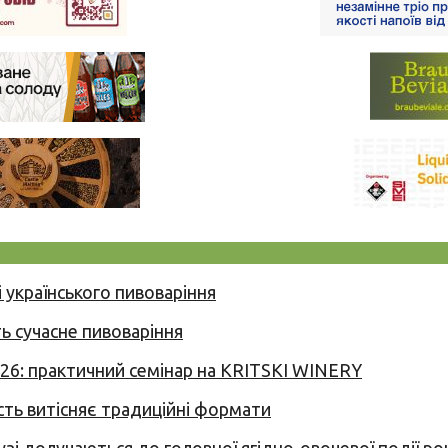
 українського пивоваріння
ь сучасне пивоваріння
026: практичний семінар на KRITSKI WINERY
сть витісняє традиційні формати