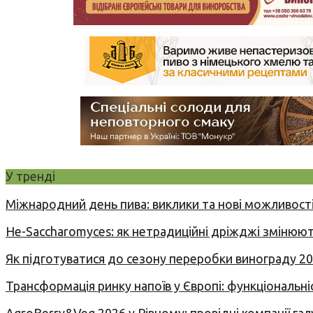
У тренді
Міжнародний день пива: виклики та нові можливості
Не-Saccharomyces: як нетрадиційні дріжджі змінюют
Як підготуватися до сезону переробки винограду 2
Трансформація ринку напоїв у Європі: функціональні