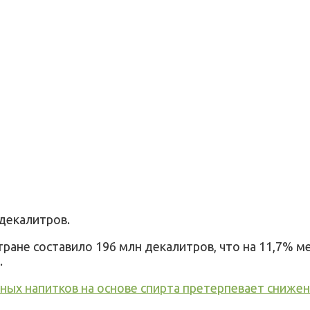
декалитров
.
тране
составило
196 млн
декалитров
,
что
на 11,7
% м
.
ных напитков на основе спирта претерпевает сниже