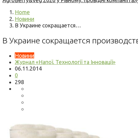
AgroBerry&Veg 2026 у Рівному: провідні компанії гал
Home
Новини
В Украине сокращается…
В Украине сокращается производст
Новини
Журнал «Напої. Технології та Інновації»
06.11.2014
0
298