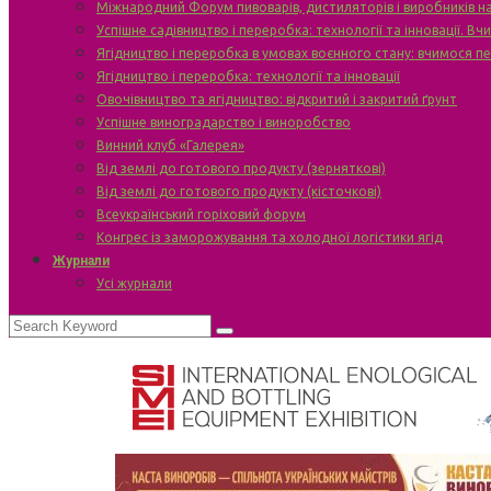
Міжнародний Форум пивоварів, дистиляторів і виробників н
Успішне садівництво і переробка: технології та інновації. В
Ягідництво і переробка в умовах воєнного стану: вчимося п
Ягідництво і переробка: технології та інновації
Овочівництво та ягідництво: відкритий і закритий ґрунт
Успішне виноградарство і виноробство
Винний клуб «Галерея»
Від землі до готового продукту (зерняткові)
Від землі до готового продукту (кісточкові)
Всеукраїнський горіховий форум
Конгрес із заморожування та холодної логістики ягід
Журнали
Усі журнали