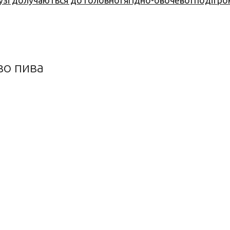
узі долучаються до головної ягідно-овочевої події ро
во пива