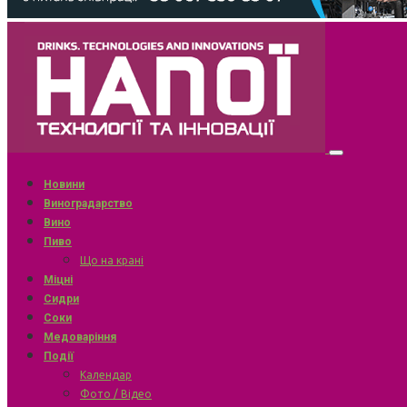
Новини
Виноградарство
Вино
Пиво
Що на крані
Міцні
Сидри
Соки
Медоваріння
Події
Календар
Фото / Відео