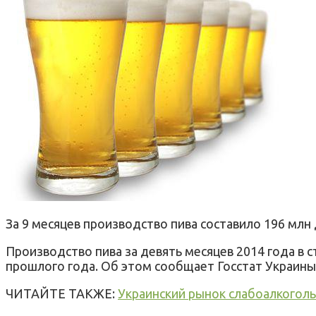
За 9
месяцев
производство
пива
составило
196 млн
Производство
пива
за девять
месяцев
2014 года в
с
прошлого года.
Об этом
сообщает
Госстат
Украины
ЧИТАЙТЕ ТАКЖЕ:
Украинский рынок слабоалкоголь