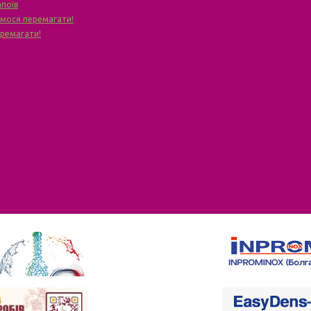
апоїв
чимося перемагати!
еремагати!