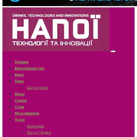
Новини
Виноградарство
Вино
Пиво
Що на крані
Міцні
Сидри
Соки
Медоваріння
Події
Календар
Фото / Відео