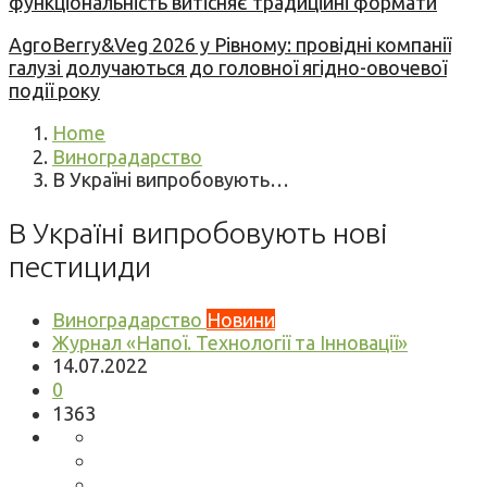
функціональність витісняє традиційні формати
AgroBerry&Veg 2026 у Рівному: провідні компанії
галузі долучаються до головної ягідно-овочевої
події року
Home
Виноградарство
В Україні випробовують…
В Україні випробовують нові
пестициди
Виноградарство
Новини
Журнал «Напої. Технології та Інновації»
14.07.2022
0
1363