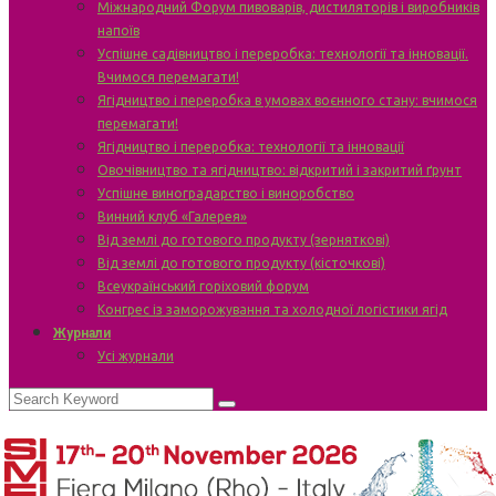
Міжнародний Форум пивоварів, дистиляторів і виробників
напоїв
Успішне садівництво і переробка: технології та інновації.
Вчимося перемагати!
Ягідництво і переробка в умовах воєнного стану: вчимося
перемагати!
Ягідництво і переробка: технології та інновації
Овочівництво та ягідництво: відкритий і закритий ґрунт
Успішне виноградарство і виноробство
Винний клуб «Галерея»
Від землі до готового продукту (зерняткові)
Від землі до готового продукту (кісточкові)
Всеукраїнський горіховий форум
Конгрес із заморожування та холодної логістики ягід
Журнали
Усі журнали