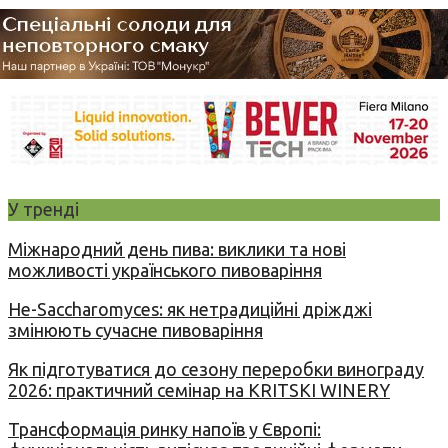
У тренді
Міжнародний день пива: виклики та нові
можливості українського пивоваріння
Не-Saccharomyces: як нетрадиційні дріжджі
змінюють сучасне пивоваріння
Як підготуватися до сезону переробки винограду
2026: практичний семінар на KRITSKI WINERY
Трансформація ринку напоїв у Європі: