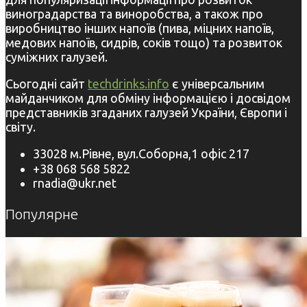
виноградарства та виноробства, а також про
виробництво інших напоїв (пива, міцних напоїв,
медових напоїв, сидрів, соків тощо) та розвиток
суміжних галузей.
Сьогодні сайт
techdrinks.info
є універсальним
майданчиком для обміну інформацією і досвідом
представників згаданих галузей України, Європи і
світу.
33028 м.Рівне, вул.Соборна,1 офіс 217
+38 068 568 5822
rnadia@ukr.net
Популярне