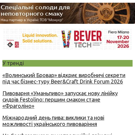
У тренді
«Волинський Бровар» відкриє виробничі секрети
під час бізнес-туру Beer&Craft Drink Forum 2026
Пивоварня «Уманьпиво» запускає нову лінійку
сидрів Festolino: першим смаком стане
«Фраголіно»
Міжнародний день пива: виклики та нові
можливості українського пивоваріння