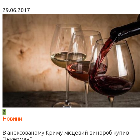
29.06.2017
2
Новини
В анексованому Криму місцевий винороб купив
“Інкерман”