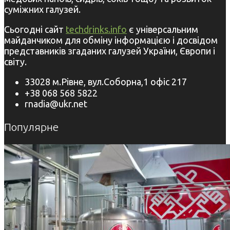
суміжних галузей.
Сьогодні сайт
techdrinks.info
є універсальним
майданчиком для обміну інформацією і досвідом
представників згаданих галузей України, Європи і
світу.
33028 м.Рівне, вул.Соборна,1 офіс 217
+38 068 568 5822
rnadia@ukr.net
Популярне