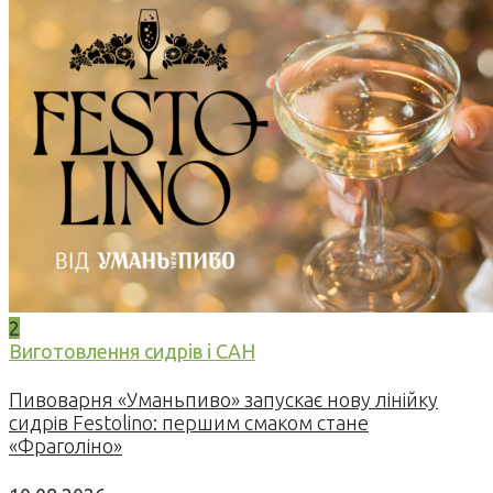
2
Виготовлення сидрів і САН
Пивоварня «Уманьпиво» запускає нову лінійку
сидрів Festolino: першим смаком стане
«Фраголіно»