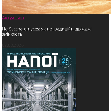
Актуально
Не-Saccharomyces: як нетрадиційні дріжджі
змінюють
07.08.2026