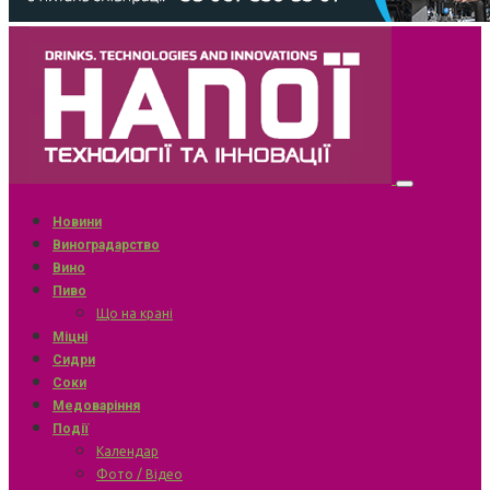
Новини
Виноградарство
Вино
Пиво
Що на крані
Міцні
Сидри
Соки
Медоваріння
Події
Календар
Фото / Відео