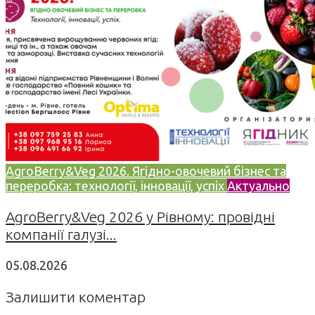
AgroBerry&Veg 2026. Ягідно-овочевий бізнес та
переробка: технології, інновації, успіх
Актуально
AgroBerry&Veg 2026 у Рівному: провідні
компанії галузі...
05.08.2026
Залишити коментар