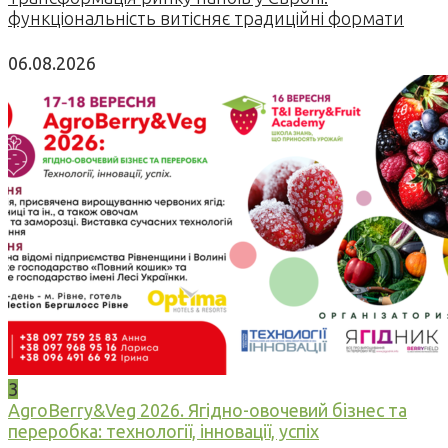
функціональність витісняє традиційні формати
06.08.2026
3
AgroBerry&Veg 2026. Ягідно-овочевий бізнес та
переробка: технології, інновації, успіх