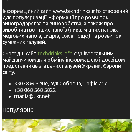
Інформаційний сайт www.techdrinks.info створений
для популяризації інформації про розвиток
виноградарства та виноробства, а також про
виробництво інших напоїв (пива, міцних напоїв,
медових напоїв, сидрів, соків тощо) та розвиток
суміжних галузей.
Сьогодні сайт
techdrinks.info
є універсальним
майданчиком для обміну інформацією і досвідом
представників згаданих галузей України, Європи і
світу.
33028 м.Рівне, вул.Соборна,1 офіс 217
+38 068 568 5822
rnadia@ukr.net
Популярне