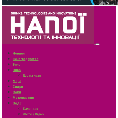
Новини
Виноградарство
Вино
Пиво
Що на крані
Міцні
Сидри
Соки
Медоваріння
Події
Календар
Фото / Відео