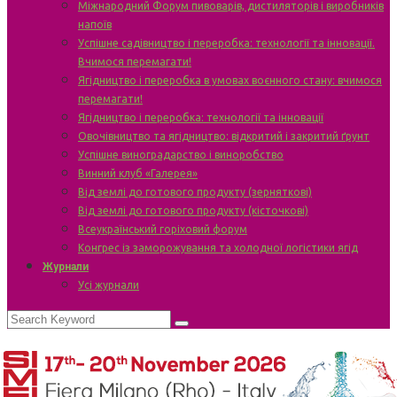
Міжнародний Форум пивоварів, дистиляторів і виробників
напоїв
Успішне садівництво і переробка: технології та інновації.
Вчимося перемагати!
Ягідництво і переробка в умовах воєнного стану: вчимося
перемагати!
Ягідництво і переробка: технології та інновації
Овочівництво та ягідництво: відкритий і закритий ґрунт
Успішне виноградарство і виноробство
Винний клуб «Галерея»
Від землі до готового продукту (зерняткові)
Від землі до готового продукту (кісточкові)
Всеукраїнський горіховий форум
Конгрес із заморожування та холодної логістики ягід
Журнали
Усі журнали