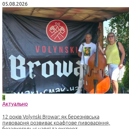
05.08.2026
4
Актуально
12 років Volynski Browar: як березнівська
пивоварня розвиває крафтове пивоваріння,
безалкогольні напої та експорт