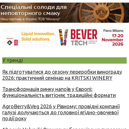
У тренді
Як підготуватися до сезону переробки винограду
2026: практичний семінар на KRITSKI WINERY
Трансформація ринку напоїв у Європі:
функціональність витісняє традиційні формати
AgroBerry&Veg 2026 у Рівному: провідні компанії
галузі долучаються до головної ягідно-овочевої
події року