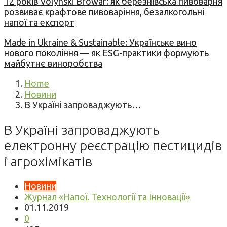
12 років Volynski Browar: як березнівська пивоварня
розвиває крафтове пивоваріння, безалкогольні
напої та експорт
Made in Ukraine & Sustainable: Українське вино
нового покоління — як ESG-практики формують
майбутнє виноробства
Home
Новини
В Україні запроваджують…
В Україні запроваджують
електронну реєстрацію пестицидів
і агрохімікатів
Новини
Журнал «Напої. Технології та Інновації»
01.11.2019
0