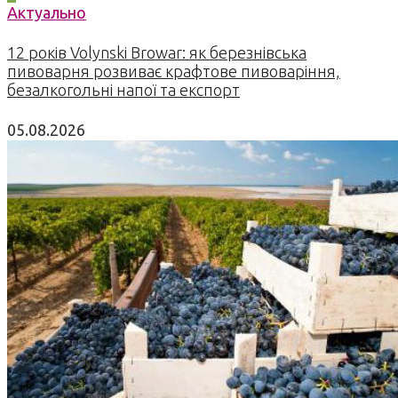
Актуально
12 років Volynski Browar: як березнівська
пивоварня розвиває крафтове пивоваріння,
безалкогольні напої та експорт
05.08.2026