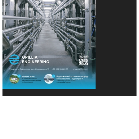
© 2013-2026 Засновники: Конєва К.В., Ящук Н.І.
Назва, концепція та дизайн проєктів медіагрупи
«Технології та Інновації» охороняється Законом
«Про авторське право». Редакція не відповідає за
тексти рекламних оголошень. Думка редакції
може не збігатися з точками зору авторів