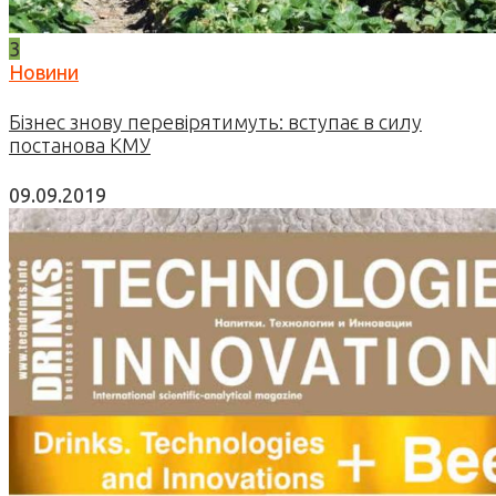
3
Новини
Бізнес знову перевірятимуть: вступає в силу
постанова КМУ
09.09.2019