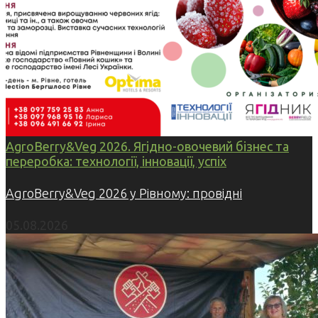
AgroBerry&Veg 2026. Ягідно-овочевий бізнес та
переробка: технології, інновації, успіх
AgroBerry&Veg 2026 у Рівному: провідні
05.08.2026