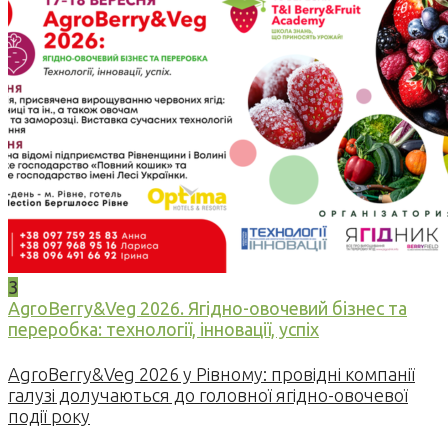
3
AgroBerry&Veg 2026. Ягідно-овочевий бізнес та
переробка: технології, інновації, успіх
AgroBerry&Veg 2026 у Рівному: провідні компанії
галузі долучаються до головної ягідно-овочевої
події року