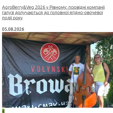
AgroBerry&Veg 2026 у Рівному: провідні компанії
галузі долучаються до головної ягідно-овочевої
події року
05.08.2026
4