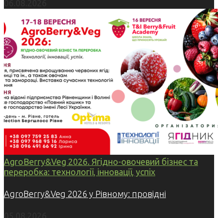
06.08.2026
AgroBerry&Veg 2026. Ягідно-овочевий бізнес та
переробка: технології, інновації, успіх
AgroBerry&Veg 2026 у Рівному: провідні
05.08.2026