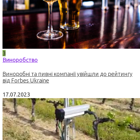
3
Виноробство
Виноробні та пивні компанії увійшли до рейтингу
від Forbes Ukraine
17.07.2023