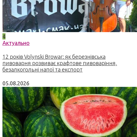
4
Актуально
12 років Volynski Browar: як березнівська
пивоварня розвиває крафтове пивоваріння,
безалкогольні напої та експорт
05.08.2026