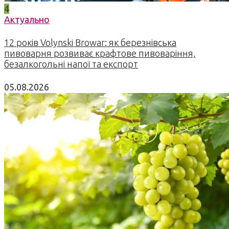
4
Актуально
12 років Volynski Browar: як березнівська
пивоварня розвиває крафтове пивоваріння,
безалкогольні напої та експорт
05.08.2026