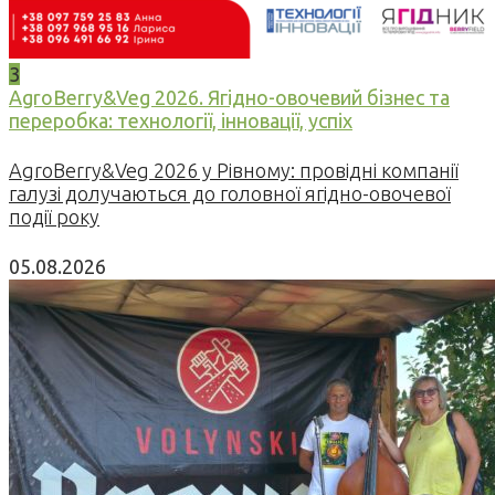
3
AgroBerry&Veg 2026. Ягідно-овочевий бізнес та
переробка: технології, інновації, успіх
AgroBerry&Veg 2026 у Рівному: провідні компанії
галузі долучаються до головної ягідно-овочевої
події року
05.08.2026