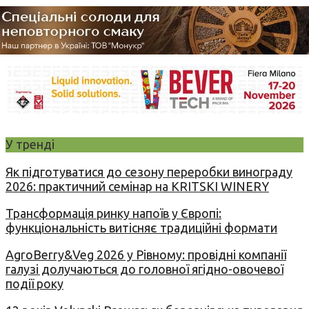
У тренді
Як підготуватися до сезону переробки винограду
2026: практичний семінар на KRITSKI WINERY
Трансформація ринку напоїв у Європі:
функціональність витісняє традиційні формати
AgroBerry&Veg 2026 у Рівному: провідні компанії
галузі долучаються до головної ягідно-овочевої
події року