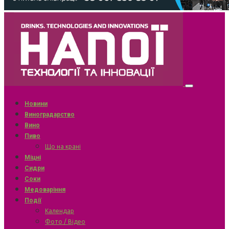
Новини
Виноградарство
Вино
Пиво
Що на крані
Міцні
Сидри
Соки
Медоваріння
Події
Календар
Фото / Відео