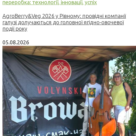
переробка: технології, інновації, успіх
AgroBerry&Veg 2026 у Рівному: провідні компанії
галузі долучаються до головної ягідно-овочевої
події року
05.08.2026