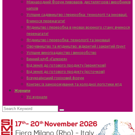
Міжнародний Форум пивоварів, дистиляторів і виробників
напоїв
Успішне садівництво і переробка: технології та інновації.
Вчимося перемагати!
Ягідництво і переробка в умовах воєнного стану: вчимося
перемагати!
Ягідництво і переробка: технології та інновації
Овочівництво та ягідництво: відкритий і закритий ґрунт
Успішне виноградарство і виноробство
Винний клуб «Галерея»
Від землі до готового продукту (зерняткові)
Від землі до готового продукту (кісточкові)
Всеукраїнський горіховий форум
Конгрес із заморожування та холодної логістики ягід
Журнали
Усі журнали