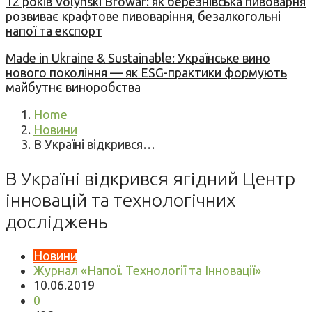
12 років Volynski Browar: як березнівська пивоварня
розвиває крафтове пивоваріння, безалкогольні
напої та експорт
Made in Ukraine & Sustainable: Українське вино
нового покоління — як ESG-практики формують
майбутнє виноробства
Home
Новини
В Україні відкрився…
В Україні відкрився ягідний Центр
інновацій та технологічних
досліджень
Новини
Журнал «Напої. Технології та Інновації»
10.06.2019
0