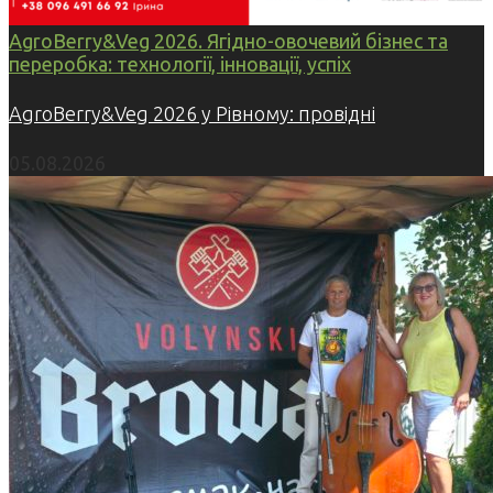
AgroBerry&Veg 2026. Ягідно-овочевий бізнес та
переробка: технології, інновації, успіх
AgroBerry&Veg 2026 у Рівному: провідні
05.08.2026