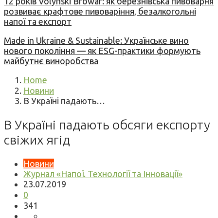
12 років Volynski Browar: як березнівська пивоварня
розвиває крафтове пивоваріння, безалкогольні
напої та експорт
Made in Ukraine & Sustainable: Українське вино
нового покоління — як ESG-практики формують
майбутнє виноробства
Home
Новини
В Україні падають…
В Україні падають обсяги експорту
свіжих ягід
Новини
Журнал «Напої. Технології та Інновації»
23.07.2019
0
341