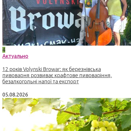
4
Актуально
12 років Volynski Browar: як березнівська
пивоварня розвиває крафтове пивоваріння,
безалкогольні напої та експорт
05.08.2026