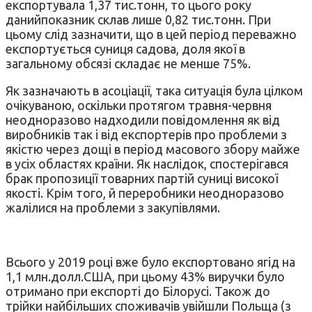
експортувала 1,37 тис.тонн, то цього року
данийпоказник склав лише 0,82 тис.тонн. При
цьому слід зазначити, що в цей період переважно
експортується суниця садова, доля якої в
загальному обсязі складає не менше 75%.
Як зазначають в асоціації, така ситуація була цілком
очікуваною, оскільки протягом травня-червня
неодноразово надходили повідомлення як від
виробників так і від експортерів про проблеми з
якістю через дощі в період масового збору майже
в усіх областях країни. Як наслідок, спостерігався
брак пропозиції товарних партій суниці високої
якості. Крім того, й переробники неодноразово
жалілися на проблеми з закупівлями.
Всього у 2019 році вже було експортовано ягід на
1,1 млн.долл.США, при цьому 43% виручки було
отримано при експорті до Білорусі. Також до
трійки найбільших споживачів увійшли Польща (з