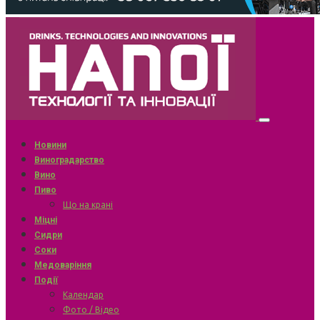
Новини
Виноградарство
Вино
Пиво
Що на крані
Міцні
Сидри
Соки
Медоваріння
Події
Календар
Фото / Відео