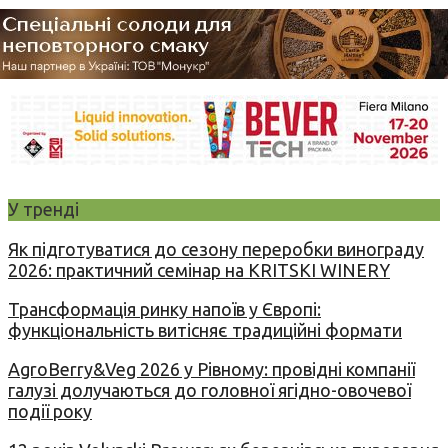
У тренді
Як підготуватися до сезону переробки винограду
2026: практичний семінар на KRITSKI WINERY
Трансформація ринку напоїв у Європі:
функціональність витісняє традиційні формати
AgroBerry&Veg 2026 у Рівному: провідні компанії
галузі долучаються до головної ягідно-овочевої
події року