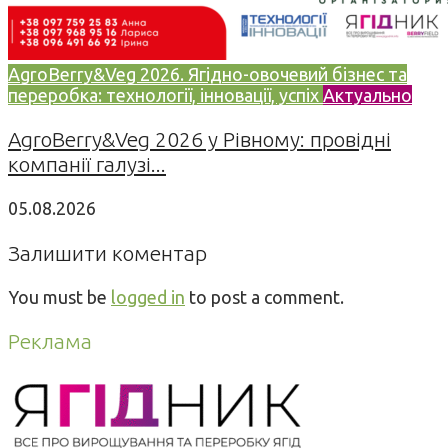
AgroBerry&Veg 2026. Ягідно-овочевий бізнес та
переробка: технології, інновації, успіх
Актуально
AgroBerry&Veg 2026 у Рівному: провідні
компанії галузі...
05.08.2026
Залишити коментар
You must be
logged in
to post a comment.
Реклама