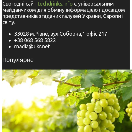
Сьогодні сайт
techdrinks.info
є універсальним
майданчиком для обміну інформацією і досвідом
представників згаданих галузей України, Європи і
світу.
33028 м.Рівне, вул.Соборна,1 офіс 217
+38 068 568 5822
rnadia@ukr.net
Популярне