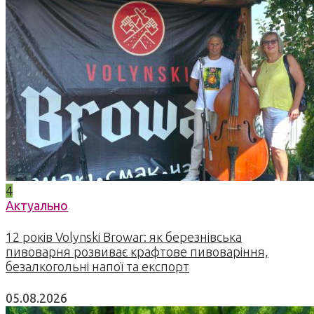
4
Актуально
12 років Volynski Browar: як березнівська
пивоварня розвиває крафтове пивоваріння,
безалкогольні напої та експорт
05.08.2026