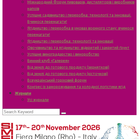
Міжнародний Форум пивоварів, дистиляторів і виробників
напоїв
Успішне садівництво і переробка: технології та інновації.
Вчимося перемагати!
Ягідництво і переробка в умовах воєнного стану: вчимося
перемагати!
Ягідництво і переробка: технології та інновації
Овочівництво та ягідництво: відкритий і закритий ґрунт
Успішне виноградарство і виноробство
Винний клуб «Галерея»
Від землі до готового продукту (зерняткові)
Від землі до готового продукту (кісточкові)
Всеукраїнський горіховий форум
Конгрес із заморожування та холодної логістики ягід
Журнали
Усі журнали