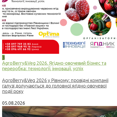
3
AgroBerry&Veg 2026. Ягідно-овочевий бізнес та
переробка: технології, інновації, успіх
AgroBerry&Veg 2026 у Рівному: провідні компанії
галузі долучаються до головної ягідно-овочевої
події року
05.08.2026