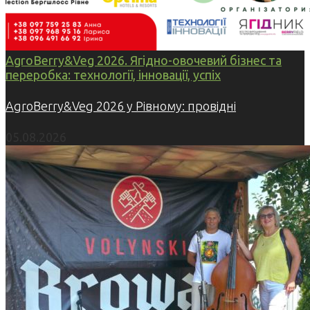
AgroBerry&Veg 2026. Ягідно-овочевий бізнес та
переробка: технології, інновації, успіх
AgroBerry&Veg 2026 у Рівному: провідні
05.08.2026