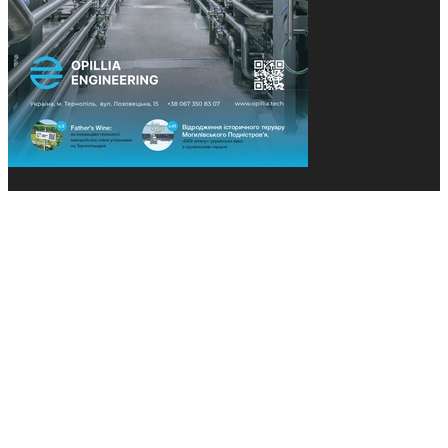
© 2013-2026 Засновники: Конєва К.В., Ящук Н.І.
Назва, концепція та дизайн проєктів медіагрупи
«Технології та Інновації» охороняється Законом
«Про авторське право». Редакція не відповідає за
тексти рекламних оголошень. Думка редакції
може не збігатися з точками зору авторів
публікацій. Передрук – з письмового дозволу
авторів проєкту.