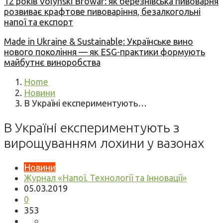
12 років Volynski Browar: як березнівська пивоварня
розвиває крафтове пивоваріння, безалкогольні
напої та експорт
Made in Ukraine & Sustainable: Українське вино
нового покоління — як ESG-практики формують
майбутнє виноробства
Home
Новини
В Україні експериментують…
В Україні експериментують з
вирощуванням лохини у вазонах
Новини
Журнал «Напої. Технології та Інновації»
05.03.2019
0
353