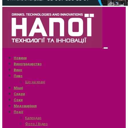
Новини
Виноградарство
Вино
Пиво
Що на крані
Міцні
Сидри
Соки
Медоваріння
Події
Календар
Фото / Відео