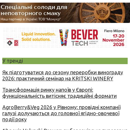
У тренді
Як підготуватися до сезону переробки винограду
2026: практичний семінар на KRITSKI WINERY
Трансформація ринку напоїв у Європі:
функціональність витісняє традиційні формати
AgroBerry&Veg 2026 у Рівному: провідні компанії
галузі долучаються до головної ягідно-овочевої
події року