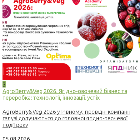
3
AgroBerry&Veg 2026. Ягідно-овочевий бізнес та
переробка: технології, інновації, успіх
AgroBerry&Veg 2026 у Рівному: провідні компанії
галузі долучаються до головної ягідно-овочевої
події року
05.08.2026