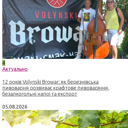
4
Актуально
12 років Volynski Browar: як березнівська
пивоварня розвиває крафтове пивоваріння,
безалкогольні напої та експорт
05.08.2026