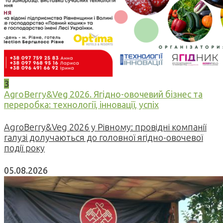
3
AgroBerry&Veg 2026. Ягідно-овочевий бізнес та
переробка: технології, інновації, успіх
AgroBerry&Veg 2026 у Рівному: провідні компанії
галузі долучаються до головної ягідно-овочевої
події року
05.08.2026