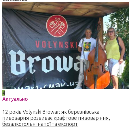
4
Актуально
12 років Volynski Browar: як березнівська
пивоварня розвиває крафтове пивоваріння,
безалкогольні напої та експорт