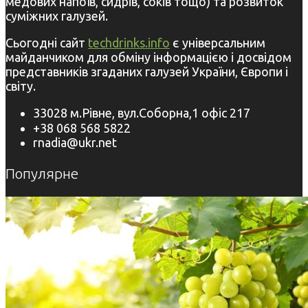
медових напоїв, сидрів, соків тощо) та розвиток
суміжних галузей.
Сьогодні сайт
techdrinks.info
є універсальним
майданчиком для обміну інформацією і досвідом
представників згаданих галузей України, Європи і
світу.
33028 м.Рівне, вул.Соборна,1 офіс 217
+38 068 568 5822
rnadia@ukr.net
Популярне