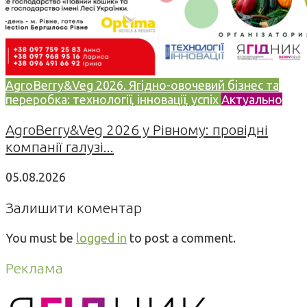
AgroBerry&Veg 2026. Ягідно-овочевий бізнес та
переробка: технології, інновації, успіх
Актуально
AgroBerry&Veg 2026 у Рівному: провідні
компанії галузі...
05.08.2026
Залишити коментар
You must be
logged in
to post a comment.
Реклама