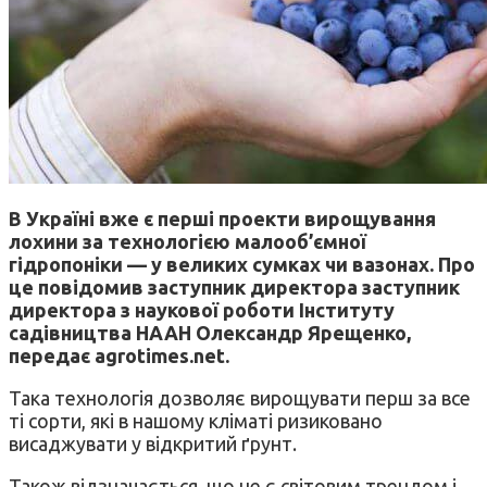
В Україні вже є перші проекти вирощування
лохини за технологією малооб’ємної
гідропоніки — у великих сумках чи вазонах. Про
це повідомив заступник директора заступник
директора з наукової роботи Інституту
садівництва НААН Олександр Ярещенко,
передає agrotimes.net.
Така технологія дозволяє вирощувати перш за все
ті сорти, які в нашому кліматі ризиковано
висаджувати у відкритий ґрунт.
Також відзначається, що це є світовим трендом і