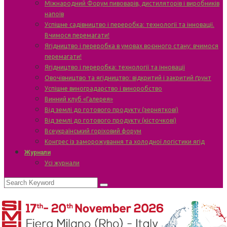
Міжнародний Форум пивоварів, дистиляторів і виробників
напоїв
Успішне садівництво і переробка: технології та інновації.
Вчимося перемагати!
Ягідництво і переробка в умовах воєнного стану: вчимося
перемагати!
Ягідництво і переробка: технології та інновації
Овочівництво та ягідництво: відкритий і закритий ґрунт
Успішне виноградарство і виноробство
Винний клуб «Галерея»
Від землі до готового продукту (зерняткові)
Від землі до готового продукту (кісточкові)
Всеукраїнський горіховий форум
Конгрес із заморожування та холодної логістики ягід
Журнали
Усі журнали