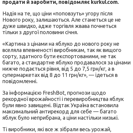
продати й заробити, повідомляє kurkul.com.
Надія на те, що ціни «поповзуть» угору після
Нового року, залишаються. Але станеться це не
дуже швидко, адже торгівля жвава почнеться
тільки з другої половини січня.
«Картина з цінами на яблуко до нового року не
вселяла впевненості виробникам, так як вищого
сорту, здатного бути експортованими, не так
багато, а стандартне яблуко продавалося за цінами
нижче подається рівня, від 5 до 7,5 грн/кг, а в
супермаркетах від 8 до 11 грн/кг», — ідеться в
повідомленні.
За інформацією FreshBot, прогнози щодо
рекордної врожайності і перевиробництва яблук
були явно завищені. Відтак Україна встановила
максимальний антирекорд для себе — багато
яблук було неприбрана, а ціни настільки низькі.
Ті виробники, які все ж зібрали весь урожай,