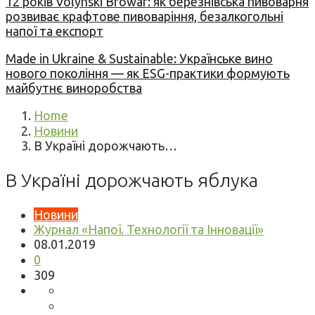
12 років Volynski Browar: як березнівська пивоварня
розвиває крафтове пивоваріння, безалкогольні
напої та експорт
Made in Ukraine & Sustainable: Українське вино
нового покоління — як ESG-практики формують
майбутнє виноробства
Home
Новини
В Україні дорожчають…
В Україні дорожчають яблука
Новини
Журнал «Напої. Технології та Інновації»
08.01.2019
0
309