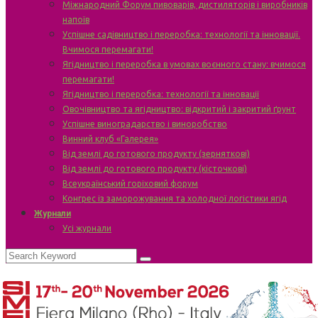
Міжнародний Форум пивоварів, дистиляторів і виробників
напоїв
Успішне садівництво і переробка: технології та інновації.
Вчимося перемагати!
Ягідництво і переробка в умовах воєнного стану: вчимося
перемагати!
Ягідництво і переробка: технології та інновації
Овочівництво та ягідництво: відкритий і закритий ґрунт
Успішне виноградарство і виноробство
Винний клуб «Галерея»
Від землі до готового продукту (зерняткові)
Від землі до готового продукту (кісточкові)
Всеукраїнський горіховий форум
Конгрес із заморожування та холодної логістики ягід
Журнали
Усі журнали