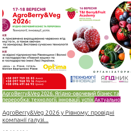
AgroBerry&Veg 2026. Ягідно-овочевий бізнес та
переробка: технології, інновації, успіх
Актуально
AgroBerry&Veg 2026 у Рівному: провідні
компанії галузі...