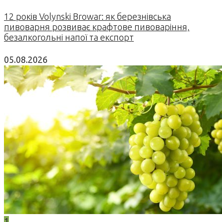
12 років Volynski Browar: як березнівська
пивоварня розвиває крафтове пивоваріння,
безалкогольні напої та експорт
05.08.2026
1