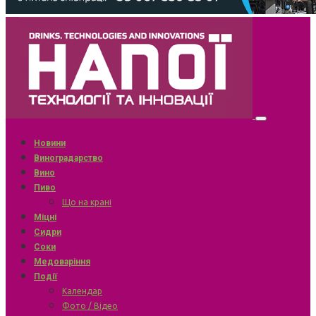
Новини
Виноградарство
Вино
Пиво
Що на крані
Міцні
Сидри
Соки
Медоваріння
Події
Календар
Фото / Відео