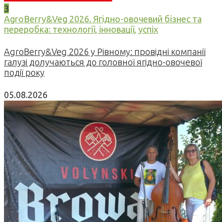
3
AgroBerry&Veg 2026. Ягідно-овочевий бізнес та
переробка: технології, інновації, успіх
AgroBerry&Veg 2026 у Рівному: провідні компанії
галузі долучаються до головної ягідно-овочевої
події року
05.08.2026