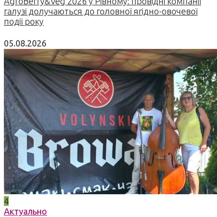
AgroBerry&Veg 2026 у Рівному: провідні компанії
галузі долучаються до головної ягідно-овочевої
події року
05.08.2026
4
Актуально