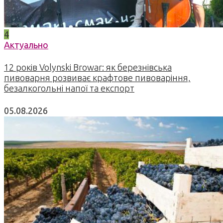
4
Актуально
12 років Volynski Browar: як березнівська
пивоварня розвиває крафтове пивоваріння,
безалкогольні напої та експорт
05.08.2026