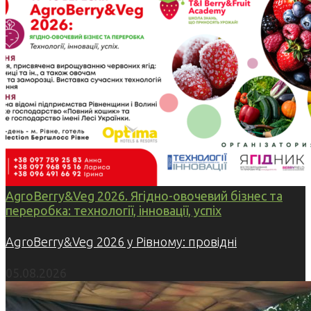
AgroBerry&Veg 2026. Ягідно-овочевий бізнес та
переробка: технології, інновації, успіх
AgroBerry&Veg 2026 у Рівному: провідні
05.08.2026