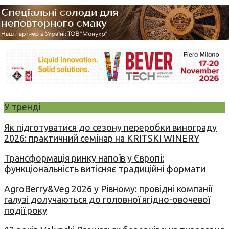
У тренді
Як підготуватися до сезону переробки винограду
2026: практичний семінар на KRITSKI WINERY
Трансформація ринку напоїв у Європі:
функціональність витісняє традиційні формати
AgroBerry&Veg 2026 у Рівному: провідні компанії
галузі долучаються до головної ягідно-овочевої
події року