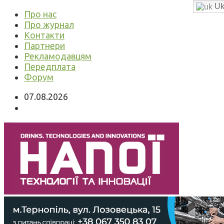
Uk
Про нас
Про журнал
Контакти
Партнери
Рекламодавцям
Передплата
Форум
07.08.2026