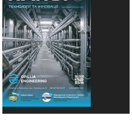
© 2013-2026 Засновники: Конєва К.В., Ящук Н.І.
Назва, концепція та дизайн проєктів медіагрупи