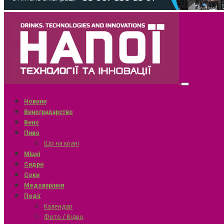
Новини
Виноградарство
Вино
Пиво
Що на крані
Міцні
Сидри
Соки
Медоваріння
Події
Календар
Фото / Відео