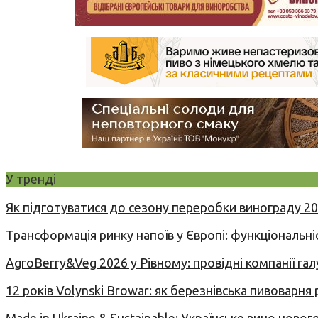
У тренді
Як підготуватися до сезону переробки винограду 2
Трансформація ринку напоїв у Європі: функціональні
AgroBerry&Veg 2026 у Рівному: провідні компанії гал
12 років Volynski Browar: як березнівська пивоварня