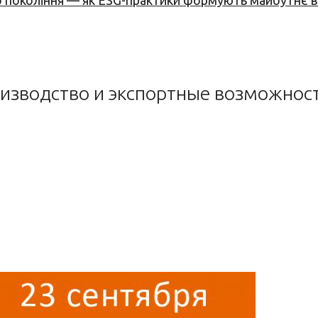
вого покоління — як ESG-практики формують майбутнє
оизводство и экспортные возможност