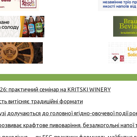
026: практичний семінар на KRITSKI WINERY
сть витісняє традиційні формати
узі долучаються до головної ягідно-овочевої події ро
 розвиває крафтове пивоваріння, безалкогольні напої 