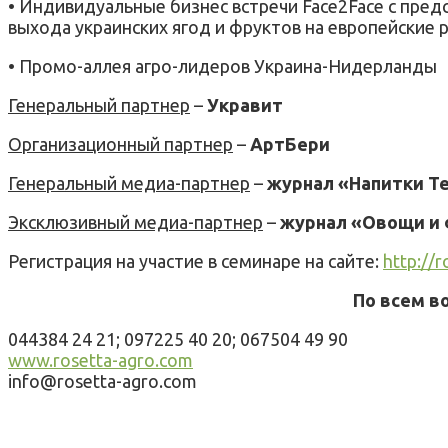
• Индивидуальные бизнес встречи Face2Face с пред
выхода украинских ягод и фруктов на европейские 
• Промо-аллея агро-лидеров Украина-Нидерланды
Генеральный партнер
–
Укравит
Организационный партнер
–
АртБери
Генеральный медиа-партнер
–
журнал «Напитки Т
Эксклюзивный медиа-партнер
–
журнал «Овощи и
Регистрация на участие в семинаре на сайте:
http://
По всем в
044384 24 21; 097225 40 20; 067504 49 90
www.rosetta-agro.com
info@rosetta-agro.com