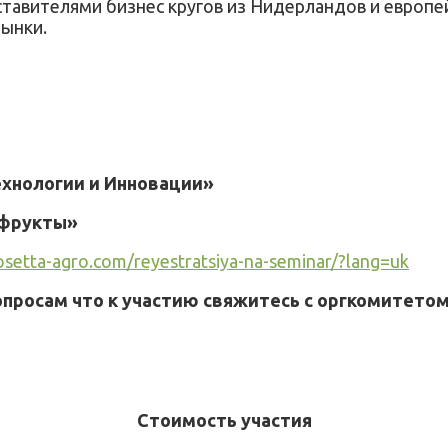
ставителями бизнес кругов из Нидерландов и европе
рынки.
ехнологии и Инновации»
 фрукты»
rosetta-agro.com/reyestratsiya-na-seminar/?lang=uk
опросам что к участию свяжитесь с оргкомитетом
Стоимость участия