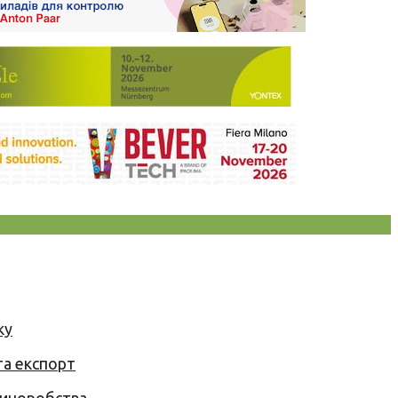
ку
та експорт