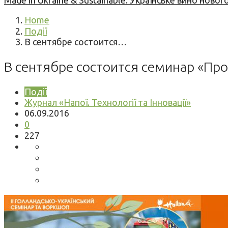
Made in Ukraine & Sustainable: Українське вино но
Home
Події
В сентябре состоится…
В сентябре состоится семинар «Пр
Події
Журнал «Напої. Технології та Інновації»
06.09.2016
0
227