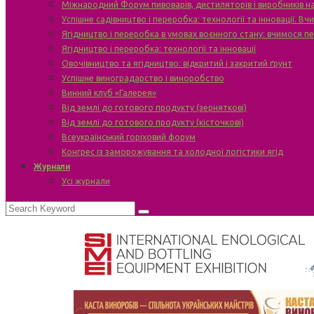
Міжнародний Форум пивоварів, дистиляторів і виробників н
Успішне садівництво і переробка: технології та інновації. В
Ягідництво і переробка в умовах воєнного стану: вчимося п
Ягідництво і переробка: технології та інновації
Овочівництво та ягідництво: відкритий і закритий ґрунт
Успішне виноградарство і виноробство
Винний клуб «Галерея»
Від землі до готового продукту (зерняткові)
Від землі до готового продукту (кісточкові)
Всеукраїнський горіховий форум
Конгрес із заморожування та холодної логістики ягід
Журнали
Усі журнали