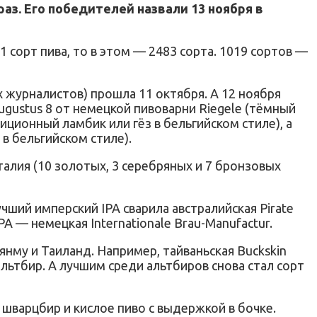
аз. Его победителей назвали 13 ноября в
1 сорт пива, то в этом — 2483 сорта. 1019 сортов —
х журналистов) прошла 11 октября. А 12 ноября
gustus 8 от немецкой пивоварни Riegele (тёмный
иционный ламбик или гёз в бельгийском стиле), а
 в бельгийском стиле).
алия (10 золотых, 3 серебряных и 7 бронзовых
чший имперский IPA сварила австралийская Pirate
IPA — немецкая Internationale Brau-Manufactur.
янму и Таиланд. Например, тайваньская Buckskin
льтбир. А лучшим среди альтбиров снова стал сорт
 шварцбир и кислое пиво с выдержкой в бочке.