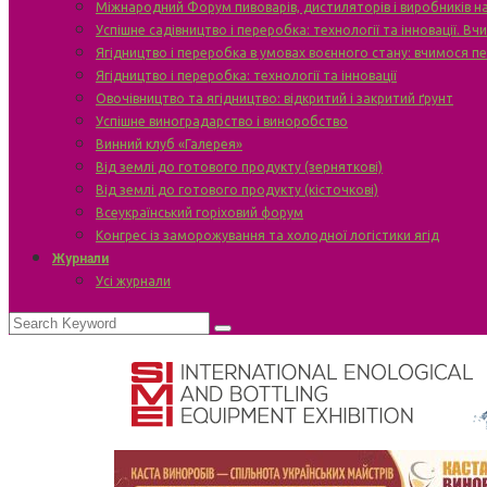
Міжнародний Форум пивоварів, дистиляторів і виробників н
Успішне садівництво і переробка: технології та інновації. В
Ягідництво і переробка в умовах воєнного стану: вчимося п
Ягідництво і переробка: технології та інновації
Овочівництво та ягідництво: відкритий і закритий ґрунт
Успішне виноградарство і виноробство
Винний клуб «Галерея»
Від землі до готового продукту (зерняткові)
Від землі до готового продукту (кісточкові)
Всеукраїнський горіховий форум
Конгрес із заморожування та холодної логістики ягід
Журнали
Усі журнали