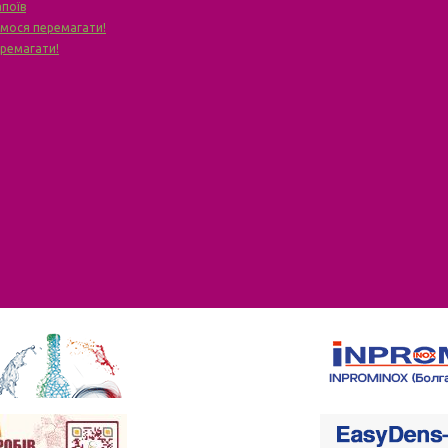
апоїв
чимося перемагати!
еремагати!