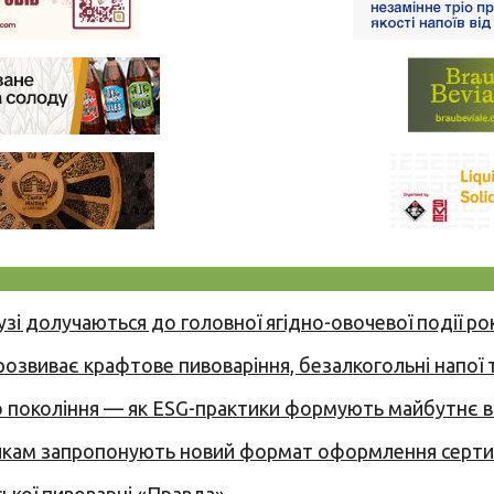
узі долучаються до головної ягідно-овочевої події ро
 розвиває крафтове пивоваріння, безалкогольні напої 
вого покоління — як ESG-практики формують майбутнє
никам запропонують новий формат оформлення сертиф