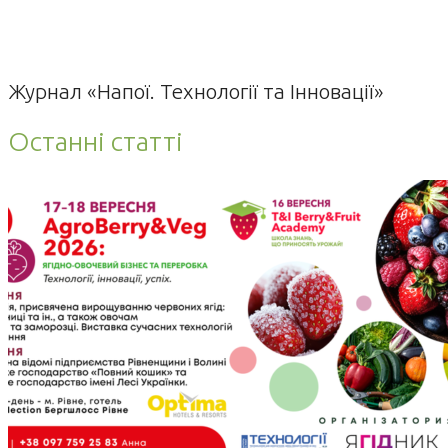
Журнал «Напої. Технології та Інновації»
Останні статті