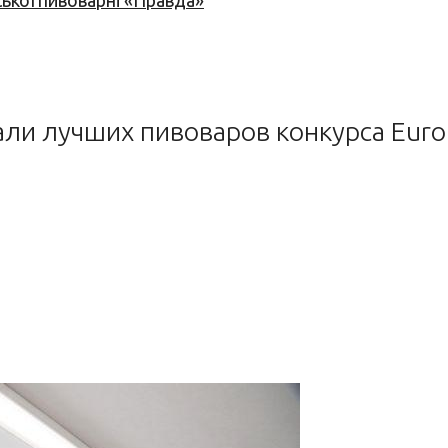
ської пивоварні «Правда»
али лучших пивоваров конкурса Euro