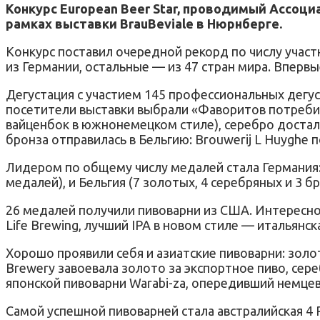
Конкурс European Beer Star, проводимый Ассоциа
рамках выставки BrauBeviale в Нюрнберге.
Конкурс поставил очередной рекорд по числу участн
из Германии, остальные — из 47 стран мира. Впервы
Дегустация с участием 145 профессиональных дегус
посетители выставки выбрали «Фаворитов потребит
вайценбок в южнонемецком стиле), серебро досталос
бронза отправилась в Бельгию: Brouwerij L Huyghe п
Лидером по общему числу медалей стала Германия: 
медалей), и Бельгия (7 золотых, 4 серебряных и 3 б
26 медалей получили пивоварни из США. Интересно,
Life Brewing, лучший IPA в новом стиле — итальянска
Хорошо проявили себя и азиатские пивоварни: золот
Brewery завоевала золото за экспортное пиво, сере
японской пивоварни Warabi-za, опередивший немцев 
Самой успешной пивоварней стала австралийская 4 P