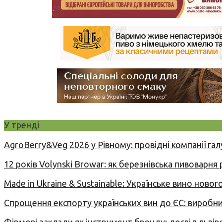
У тренді
AgroBerry&Veg 2026 у Рівному: провідні компанії гал
12 років Volynski Browar: як березнівська пивоварня
Made in Ukraine & Sustainable: Українське вино но
Спрощення експорту українських вин до ЄС: вироб