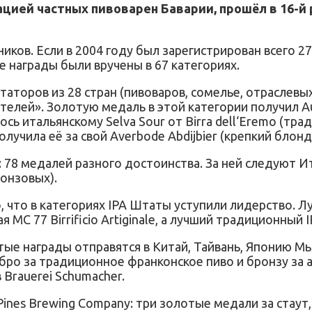
цией частных пивоварен Баварии, прошёл в 16-й р
иков. Если в 2004 году был зарегистрирован всего 27
е награды были вручены в 67 категориях.
таторов из 28 стран (пивоваров, сомелье, отраслевы
елей». Золотую медаль в этой категории получил Au
ь итальянскому Selva Sour от Birra dell‘Eremo (трад
олучила её за свой Averbode Abdijbier (крепкий блонд
78 медалей разного достоинства. За ней следуют Ит
ронзовых).
 что в категориях IPA Штаты уступили лидерство. Лу
я MC 77 Birrificio Artiginale, а лучший традиционный 
ые награды отправятся в Китай, Тайвань, Японию Мь
бро за традиционное франконское пиво и бронзу за а
Brauerei Schumacher.
ines Brewing Company: три золотые медали за стаут,