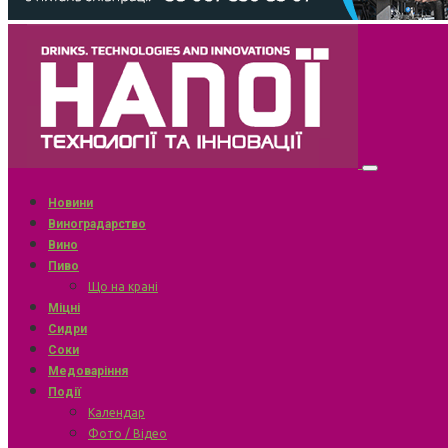
Новини
Виноградарство
Вино
Пиво
Що на крані
Міцні
Сидри
Соки
Медоваріння
Події
Календар
Фото / Відео