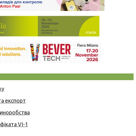
ку
та експорт
 виноробства
іката VI-1