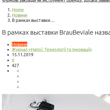
Фірмові заклади як інструмент бренду: досвід львів
Home
Новини
В рамках выставки…
В рамках выставки BrauBeviale назв
Новини
Журнал «Напої. Технології та Інновації»
15.11.2019
0
427