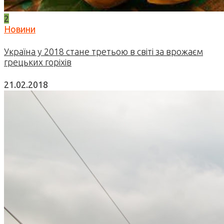
2
Новини
Україна у 2018 стане третьою в світі за врожаєм
грецьких горіхів
21.02.2018