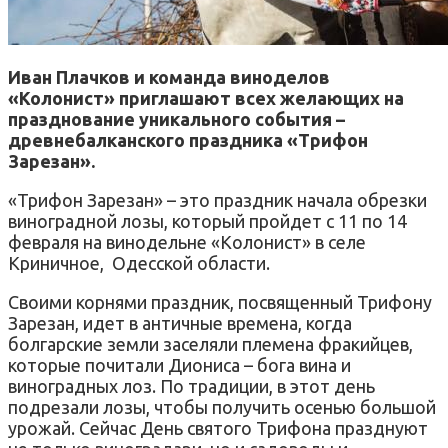
Иван Плачков и команда виноделов
«Колонист» приглашают всех желающих на
празднование уникального события –
древнебалканского праздника «Трифон
Зарезан».
«Трифон Зарезан» – это праздник начала обрезки
виноградной лозы, который пройдет с 11 по 14
февраля на винодельне «Колонист» в селе
Криничное, Одесской области.
Своими корнями праздник, посвященный Трифону
Зарезан, идет в античные времена, когда
болгарские земли заселяли племена фракийцев,
которые почитали Диониса – бога вина и
виноградных лоз. По традиции, в этот день
подрезали лозы, чтобы получить осенью большой
урожай. Сейчас День святого Трифона празднуют