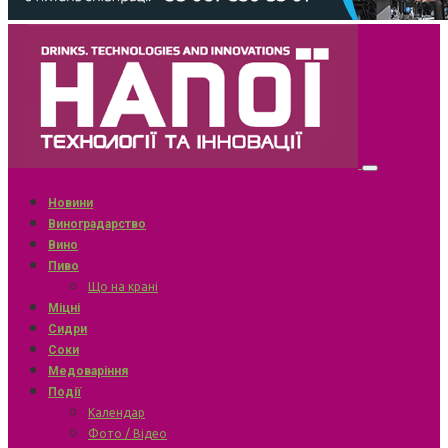
Новини
Виноградарство
Вино
Пиво
Що на крані
Міцні
Сидри
Соки
Медоваріння
Події
Календар
Фото / Відео