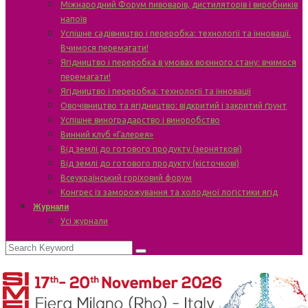
Міжнародний Форум пивоварів, дистиляторів і виробників
напоїв
Успішне садівництво і переробка: технології та інновації.
Вчимося перемагати!
Ягідництво і переробка в умовах воєнного стану: вчимося
перемагати!
Ягідництво і переробка: технології та інновації
Овочівництво та ягідництво: відкритий і закритий ґрунт
Успішне виноградарство і виноробство
Винний клуб «Галерея»
Від землі до готового продукту (зерняткові)
Від землі до готового продукту (кісточкові)
Всеукраїнський горіховий форум
Конгрес із заморожування та холодної логістики ягід
Журнали
Усі журнали