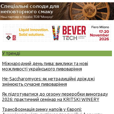
У тренді
Міжнародний день пива: виклики та нові
можливості українського пивоваріння
Не-Saccharomyces: як нетрадиційні дріжджі
змінюють сучасне пивоваріння
Як підготуватися до сезону переробки винограду
2026: практичний семінар на KRITSKI WINERY
Трансформація ринку напоїв у Європі: