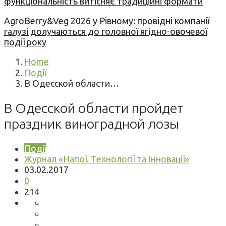
функціональність витісняє традиційні формати
AgroBerry&Veg 2026 у Рівному: провідні компанії
галузі долучаються до головної ягідно-овочевої
події року
Home
Події
В Одесской области…
В Одесской области пройдет
праздник виноградной лозы
Події
Журнал «Напої. Технології та Інновації»
03.02.2017
0
214