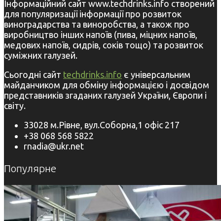
Інформаційний сайт www.techdrinks.info створений
для популяризації інформації про розвиток
виноградарства та виноробства, а також про
виробництво інших напоїв (пива, міцних напоїв,
медових напоїв, сидрів, соків тощо) та розвиток
суміжних галузей.
Сьогодні сайт
techdrinks.info
є універсальним
майданчиком для обміну інформацією і досвідом
представників згаданих галузей України, Європи і
світу.
33028 м.Рівне, вул.Соборна,1 офіс 217
+38 068 568 5822
rnadia@ukr.net
Популярне