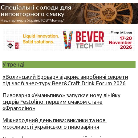
У тренді
«Волинський Бровар» відкриє виробничі секрети
під час бізнес-туру Beer&Craft Drink Forum 2026
Пивоварня «Уманьпиво» запускає нову лінійку
сидрів Festolino: першим смаком стане
«Фраголіно»
Міжнародний день пива: виклики та нові
можливості українського пивоваріння