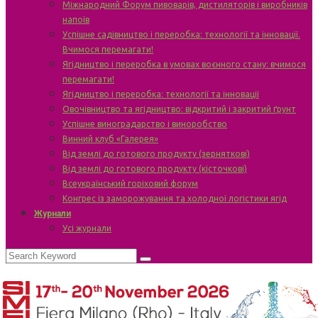
Міжнародний Форум пивоварів, дистиляторів і виробників
напоїв
Успішне садівництво і переробка: технології та інновації.
Вчимося перемагати!
Ягідництво і переробка в умовах воєнного стану: вчимося
перемагати!
Ягідництво і переробка: технології та інновації
Овочівництво та ягідництво: відкритий і закритий ґрунт
Успішне виноградарство і виноробство
Винний клуб «Галерея»
Від землі до готового продукту (зерняткові)
Від землі до готового продукту (кісточкові)
Всеукраїнський горіховий форум
Конгрес із заморожування та холодної логістики ягід
Журнали
Усі журнали