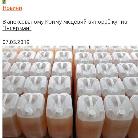
2
Новини
В анексованому Криму місцевий винороб купив
“Інкерман”
07.05.2019