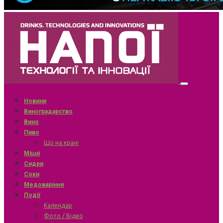
Новини
Виноградарство
Вино
Пиво
Що на крані
Міцні
Сидри
Соки
Медоваріння
Події
Календар
Фото / Відео