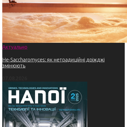
Актуально
Не-Saccharomyces: як нетрадиційні дріжджі
змінюють
07.08.2026