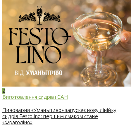
2
Виготовлення сидрів і САН
Пивоварня «Уманьпиво» запускає нову лінійку
сидрів Festolino: першим смаком стане
«Фраголіно»