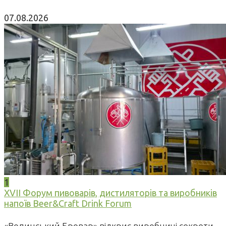
07.08.2026
1
XVII Форум пивоварів, дистиляторів та виробників
напоїв Beer&Craft Drink Forum
«Волинський Бровар» відкриє виробничі секрети