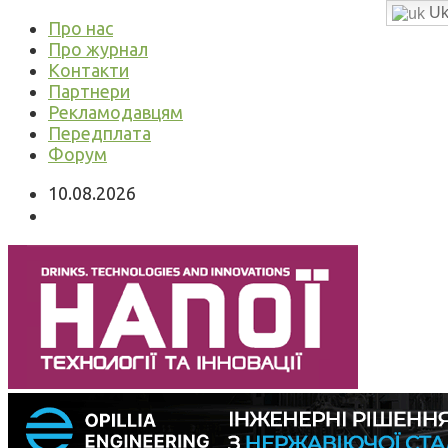
Uk
Про нас
Про журнал
Контакти
Партнери
Рекламодавцям
Передплата
Форум
10.08.2026