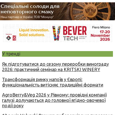
У тренді
Як підготуватися до сезону переробки винограду
2026: практичний семінар на KRITSKI WINERY
Трансформація ринку напоїв у Європі:
функціональність витісняє традиційні формати
AgroBerry&Veg 2026 у Рівному: провідні компанії
галузі долучаються до головної ягідно-овочевої
події року