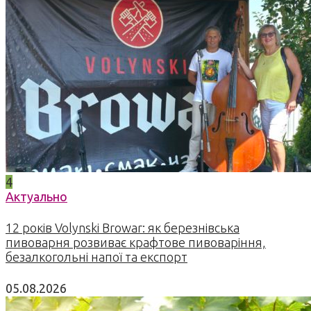
4
Актуально
12 років Volynski Browar: як березнівська
пивоварня розвиває крафтове пивоваріння,
безалкогольні напої та експорт
05.08.2026