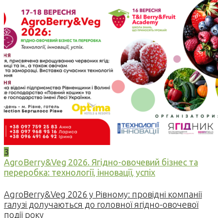
3
AgroBerry&Veg 2026. Ягідно-овочевий бізнес та
переробка: технології, інновації, успіх
AgroBerry&Veg 2026 у Рівному: провідні компанії
галузі долучаються до головної ягідно-овочевої
події року