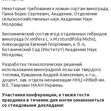
Некоторые требования к новым сортам винограда,
Гаина Борис Сергеевич, Академик, Отделение
сельскохозяйственных наук Академии Наук
Молдовы;
Биохимический состав ягод отдаленных гибридов
винограда (V.vinifera L. x M.rotundifolia Michx),
Александров Евгений Георгиевич, к. б. н,
Ботанический Сад (Институт) Академии Наук
Молдовы;
Разработка технологических решений
использования виноградной лозы как твердого
топлива, Кувшинов Андрей Алексеевич, к.т.н.,
доцент, зав. отдела механизации ННЦ «ИВиВ им.
В.Е. Таирова» НААН Украины.
Участники конференции, а также гости
праздника в течении дня могли ознакомиться
со стендовыми докладами: