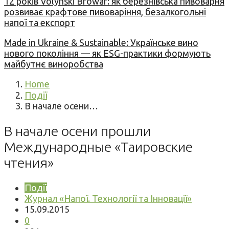
12 років Volynski Browar: як березнівська пивоварня
розвиває крафтове пивоваріння, безалкогольні
напої та експорт
Made in Ukraine & Sustainable: Українське вино
нового покоління — як ESG-практики формують
майбутнє виноробства
Home
Події
В начале осени…
В начале осени прошли
Международные «Таировские
чтения»
Події
Журнал «Напої. Технології та Інновації»
15.09.2015
0