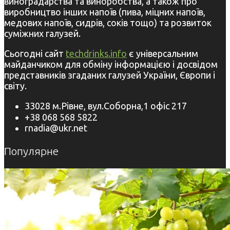
виноградарства та виноробства, а також про
виробництво інших напоїв (пива, міцних напоїв,
медових напоїв, сидрів, соків тощо) та розвиток
суміжних галузей.
Сьогодні сайт
techdrinks.info
є універсальним
майданчиком для обміну інформацією і досвідом
представників згаданих галузей України, Європи і
світу.
33028 м.Рівне, вул.Соборна,1 офіс 217
+38 068 568 5822
rnadia@ukr.net
Популярне