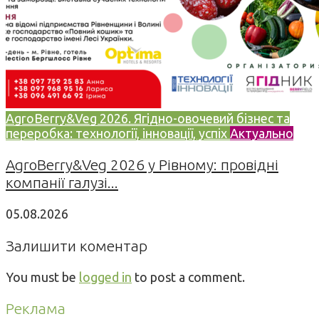
AgroBerry&Veg 2026. Ягідно-овочевий бізнес та
переробка: технології, інновації, успіх
Актуально
AgroBerry&Veg 2026 у Рівному: провідні
компанії галузі...
05.08.2026
Залишити коментар
You must be
logged in
to post a comment.
Реклама