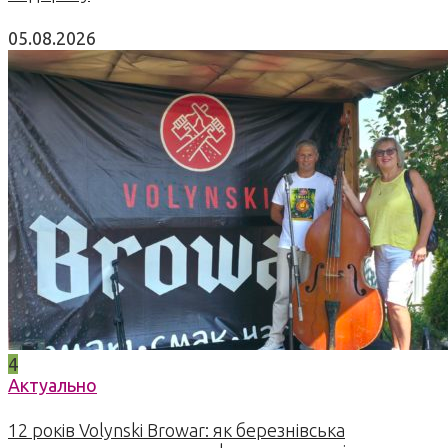
05.08.2026
4
Актуально
12 років Volynski Browar: як березнівська