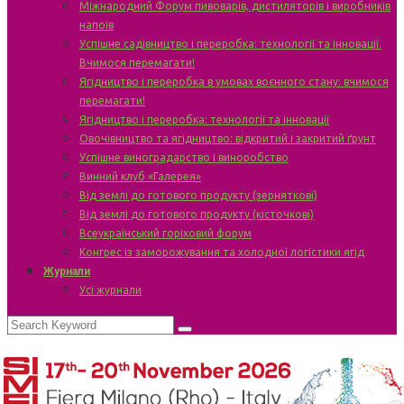
Міжнародний Форум пивоварів, дистиляторів і виробників
напоїв
Успішне садівництво і переробка: технології та інновації.
Вчимося перемагати!
Ягідництво і переробка в умовах воєнного стану: вчимося
перемагати!
Ягідництво і переробка: технології та інновації
Овочівництво та ягідництво: відкритий і закритий ґрунт
Успішне виноградарство і виноробство
Винний клуб «Галерея»
Від землі до готового продукту (зерняткові)
Від землі до готового продукту (кісточкові)
Всеукраїнський горіховий форум
Конгрес із заморожування та холодної логістики ягід
Журнали
Усі журнали