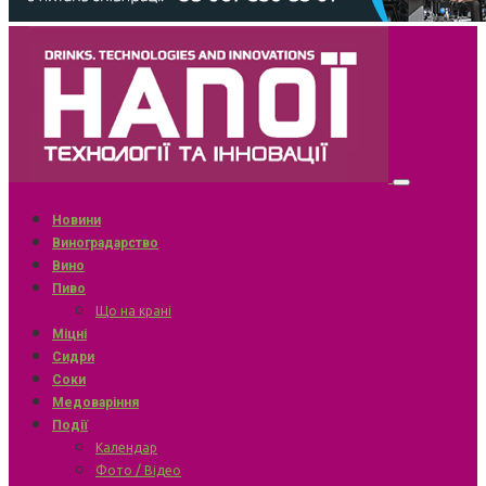
Новини
Виноградарство
Вино
Пиво
Що на крані
Міцні
Сидри
Соки
Медоваріння
Події
Календар
Фото / Відео