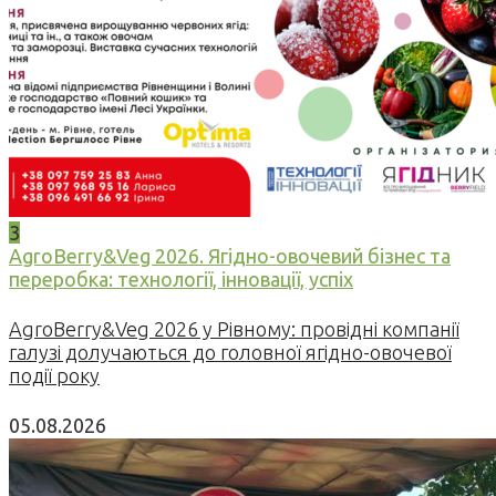
3
AgroBerry&Veg 2026. Ягідно-овочевий бізнес та
переробка: технології, інновації, успіх
AgroBerry&Veg 2026 у Рівному: провідні компанії
галузі долучаються до головної ягідно-овочевої
події року
05.08.2026