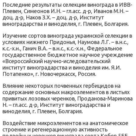
Последние результаты селекции винограда в ИВВ-
Плевен, Симеонов И.Н. – гл.асс. д-р, Иванов М.Н. –
доц. д-р, Наков З.Х. – доц. д-р, Институт
виноградарства и виноделия, г. Плевен, Болгария.
Изучение сортов винограда украинской селекции в
условиях нижнего Придонья, Наумова Л.Г. – в.н.с.,
к.с.-х.н., Ганич В.А. – в.н.с., к.с.-х.н., Федеральное
государственное бюджетное научное учреждение
«Всероссийский научно-иследовательский
институт виноградарства и виноделия им. Я.И.
Потапенко», г. Новочеркасск, Россия.
Влияние некоторых почвенных гербицидов на
содержание основных макроэлементов в листьях
привитых лозовых черенков, Проданова-Маринова
Н. – гл.асс. д-р, Институт виноградарства и
виноделия, г. Плевен, Болгария.
Воздействие микроэлементов на анатомическое
строение и регенерационную активность
подвойных черенков винограда сорта Кобер 5ББ,