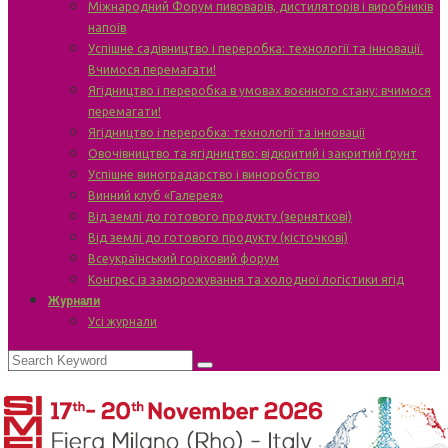
Міжнародний Форум пивоварів, дистиляторів і виробників
напоїв
Успішне садівництво і переробка: технології та інновації.
Вчимося перемагати!
Ягідництво і переробка в умовах воєнного стану: вчимося
перемагати!
Ягідництво і переробка: технології та інновації
Овочівництво та ягідництво: відкритий і закритий ґрунт
Успішне виноградарство і виноробство
Винний клуб «Галерея»
Від землі до готового продукту (зерняткові)
Від землі до готового продукту (кісточкові)
Всеукраїнський горіховий форум
Конгрес із заморожування та холодної логістики ягід
Журнали
Усі журнали