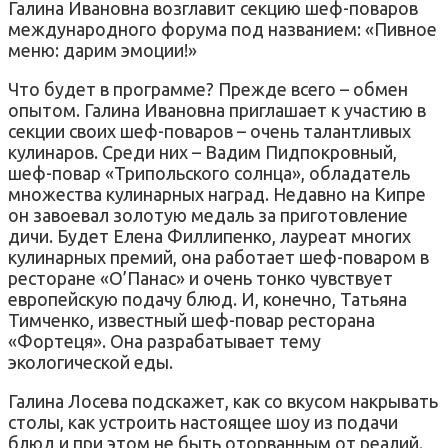
Галина Ивановна возглавит секцию шеф-поваров
международного форума под названием: «Пивное
меню: дарим эмоции!»
Что будет в программе? Прежде всего – обмен
опытом. Галина Ивановна приглашает к участию в
секции своих шеф-поваров – очень талантливых
кулинаров. Среди них – Вадим Пидпокровный,
шеф-повар «Трипольского солнца», обладатель
множества кулинарных наград. Недавно на Кипре
он завоевал золотую медаль за приготовление
дичи. Будет Елена Филлипенко, лауреат многих
кулинарных премий, она работает шеф-поваром в
ресторане «О’Панас» и очень тонко чувствует
европейскую подачу блюд. И, конечно, Татьяна
Тимченко, известный шеф-повар ресторана
«Фортеця». Она разрабатывает тему
экологической еды.
Галина Лосева подскажет, как со вкусом накрывать
столы, как устроить настоящее шоу из подачи
блюд и при этом не быть оторванным от реалий.