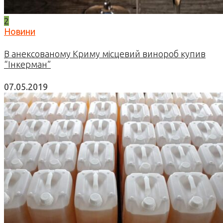
2
Новини
В анексованому Криму місцевий винороб купив
“Інкерман”
07.05.2019