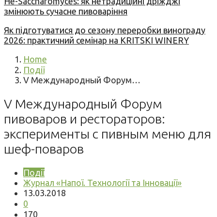
Не-Saccharomyces: як нетрадиційні дріжджі
змінюють сучасне пивоваріння
Як підготуватися до сезону переробки винограду
2026: практичний семінар на KRITSKI WINERY
Home
Події
V Международный Форум…
V Международный Форум
пивоваров и рестораторов:
эксперименты с пивным меню для
шеф-поваров
Події
Журнал «Напої. Технології та Інновації»
13.03.2018
0
170