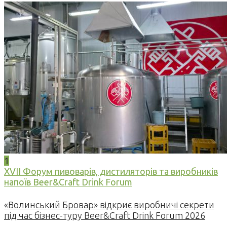
1
XVII Форум пивоварів, дистиляторів та виробників
напоїв Beer&Craft Drink Forum
«Волинський Бровар» відкриє виробничі секрети
під час бізнес-туру Beer&Craft Drink Forum 2026