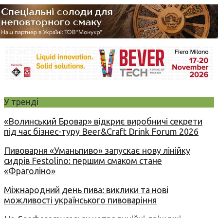
У тренді
«Волинський Бровар» відкриє виробничі секрети
під час бізнес-туру Beer&Craft Drink Forum 2026
Пивоварня «Уманьпиво» запускає нову лінійку
сидрів Festolino: першим смаком стане
«Фраголіно»
Міжнародний день пива: виклики та нові
можливості українського пивоваріння