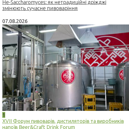
Не-Saccharomyces: як нетрадиційні дріжджі
змінюють сучасне пивоваріння
07.08.2026
1
XVII Форум пивоварів, дистиляторів та виробників
напоїв Beer&Craft Drink Forum