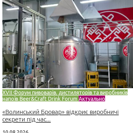
XVII Форум пивоварів, дистиляторів та виробників
напоїв Beer&Craft Drink Forum
Актуально
«Волинський Бровар» відкриє виробничі
секрети під час...
10.08.2026