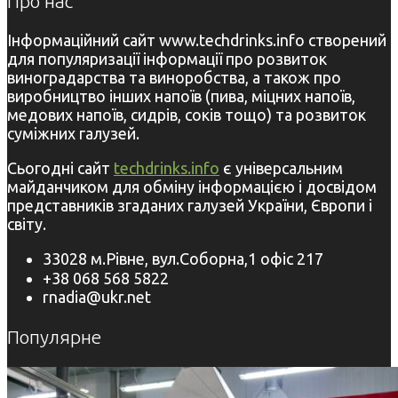
Про нас
Інформаційний сайт www.techdrinks.info створений
для популяризації інформації про розвиток
виноградарства та виноробства, а також про
виробництво інших напоїв (пива, міцних напоїв,
медових напоїв, сидрів, соків тощо) та розвиток
суміжних галузей.
Сьогодні сайт
techdrinks.info
є універсальним
майданчиком для обміну інформацією і досвідом
представників згаданих галузей України, Європи і
світу.
33028 м.Рівне, вул.Соборна,1 офіс 217
+38 068 568 5822
rnadia@ukr.net
Популярне