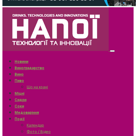
Новини
Виноградарство
Вино
Пиво
Що на крані
Міцні
Сидри
Соки
Медоваріння
Події
Календар
Фото / Відео