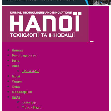
Новини
Виноградарство
Вино
Пиво
Що на крані
Міцні
Сидри
Соки
Медоваріння
Події
Календар
Фото / Відео