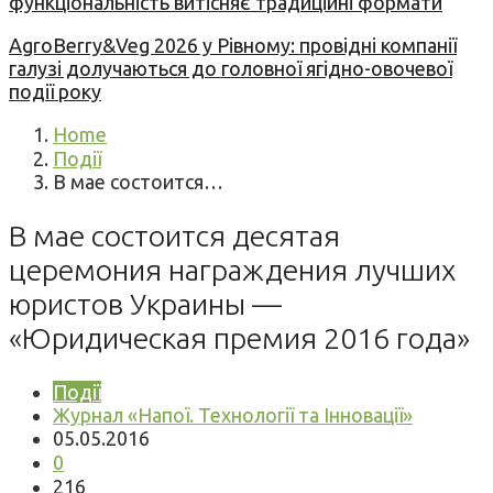
функціональність витісняє традиційні формати
AgroBerry&Veg 2026 у Рівному: провідні компанії
галузі долучаються до головної ягідно-овочевої
події року
Home
Події
В мае состоится…
В мае состоится десятая
церемония награждения лучших
юристов Украины —
«Юридическая премия 2016 года»
Події
Журнал «Напої. Технології та Інновації»
05.05.2016
0
216