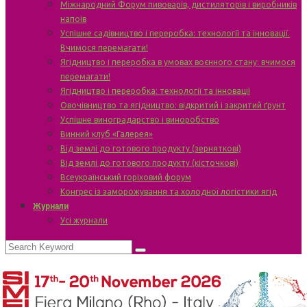
Міжнародний Форум пивоварів, дистиляторів і виробників
напоїв
Успішне садівництво і переробка: технології та інновації.
Вчимося перемагати!
Ягідництво і переробка в умовах воєнного стану: вчимося
перемагати!
Ягідництво і переробка: технології та інновації
Овочівництво та ягідництво: відкритий і закритий ґрунт
Успішне виноградарство і виноробство
Винний клуб «Галерея»
Від землі до готового продукту (зерняткові)
Від землі до готового продукту (кісточкові)
Всеукраїнський горіховий форум
Конгрес із заморожування та холодної логістики ягід
Журнали
Усі журнали