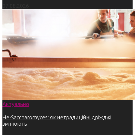
07.08.2026
Актуально
Не-Saccharomyces: як нетрадиційні дріжджі
змінюють