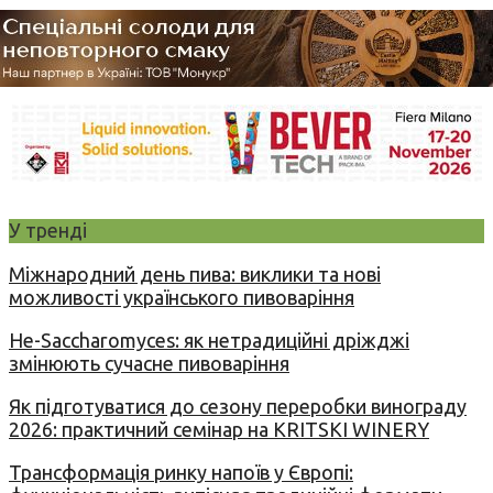
У тренді
Міжнародний день пива: виклики та нові
можливості українського пивоваріння
Не-Saccharomyces: як нетрадиційні дріжджі
змінюють сучасне пивоваріння
Як підготуватися до сезону переробки винограду
2026: практичний семінар на KRITSKI WINERY
Трансформація ринку напоїв у Європі: