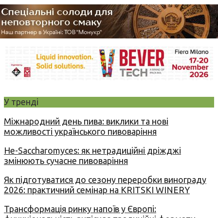
У тренді
Міжнародний день пива: виклики та нові
можливості українського пивоваріння
Не-Saccharomyces: як нетрадиційні дріжджі
змінюють сучасне пивоваріння
Як підготуватися до сезону переробки винограду
2026: практичний семінар на KRITSKI WINERY
Трансформація ринку напоїв у Європі: