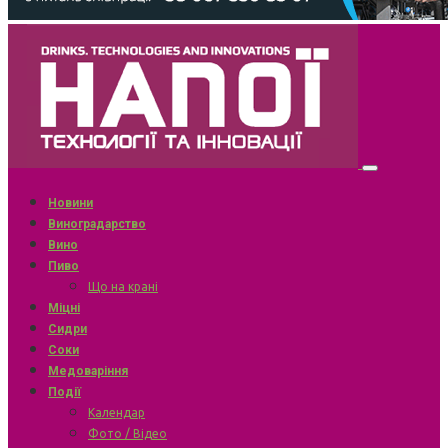
Новини
Виноградарство
Вино
Пиво
Що на крані
Міцні
Сидри
Соки
Медоваріння
Події
Календар
Фото / Відео