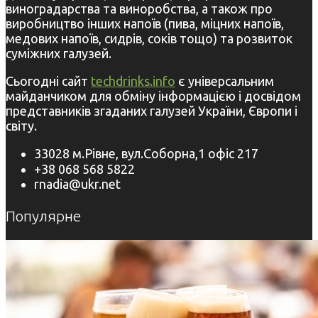
виноградарства та виноробства, а також про
виробництво інших напоїв (пива, міцних напоїв,
медових напоїв, сидрів, соків тощо) та розвиток
суміжних галузей.
Сьогодні сайт
techdrinks.info
є універсальним
майданчиком для обміну інформацією і досвідом
представників згаданих галузей України, Європи і
світу.
33028 м.Рівне, вул.Соборна,1 офіс 217
+38 068 568 5822
rnadia@ukr.net
Популярне