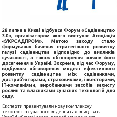
28 липня в Києві відбувся Форум
«Садівництво
3.0»
, організатором якого виступає Асоціація
«УКРСАДПРОМ». Метою заходу стало
формування бачення стратегічного розвитку
галузі садівництва відповідно до викликів
сучасності, а також обговорення шляхів його
досягнення в Україні. Зокрема, під час Форуму,
відбулося обговорення моделі ефективного
розвитку садівництва між садівниками,
дистриб’юторами, страховиками, інвесторами,
IT-компаніями, виробниками засобів захисту
рослин та власниками сучасних технологій для
саду.
Експерти презентували нову комплексну
технологію сучасного ведення садівництва в
Україні
«
SmartLands
»
, розроблену за участі