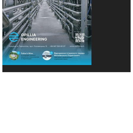
© 2013-2026 Засновники: Конєва К.В., Ящук Н.І.
Назва, концепція та дизайн проєктів медіагрупи
«Технології та Інновації» охороняється Законом
«Про авторське право». Редакція не відповідає за
тексти рекламних оголошень. Думка редакції
може не збігатися з точками зору авторів
публікацій. Передрук – з письмового дозволу
авторів проєкту.