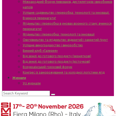
Міжнародний Форум пивоварів, дистиляторів і виробників
напоїв
Успішне садівництво і переробка: технології та інновації.
Вчимося перемагати!
Ягідництво і переробка в умовах воєнного стану: вчимося
перемагати!
Ягідництво і переробка: технології та інновації
Овочівництво та ягідництво: відкритий і закритий ґрунт
Успішне виноградарство і виноробство
Винний клуб «Галерея»
Від землі до готового продукту (зерняткові)
Від землі до готового продукту (кісточкові)
Всеукраїнський горіховий форум
Конгрес із заморожування та холодної логістики ягід
Журнали
Усі журнали