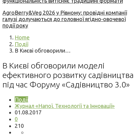
функціональність витісняє традиційні формати
AgroBerry&Veg 2026 у Рівному: провідні компанії
галузі долучаються до головної ягідно-овочевої
події року
Home
Події
В Києві обговорили…
В Києві обговорили моделі
ефективного розвитку садівництва
під час Форуму «Садівництво 3.0»
Події
Журнал «Напої. Технології та Інновації»
01.08.2017
0
210