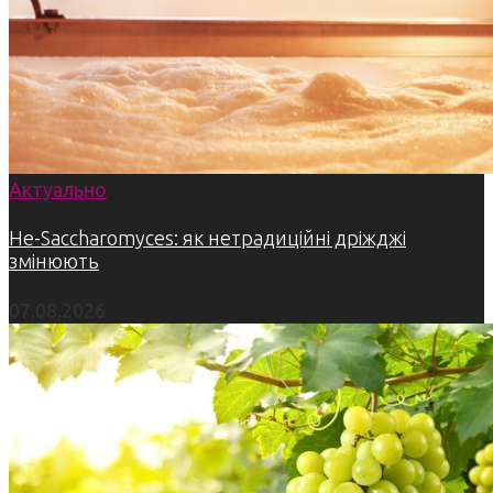
Актуально
Не-Saccharomyces: як нетрадиційні дріжджі
змінюють
07.08.2026