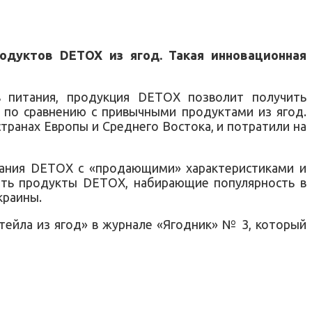
родуктов DETOX из ягод. Такая инновационная
в питания, продукция DETOX позволит получить
) по сравнению с привычными продуктами из ягод.
странах Европы и Среднего Востока, и потратили на
итания DETOX с «продающими» характеристиками и
ить продукты DETOX, набирающие популярность в
краины.
ейла из ягод» в журнале «Ягодник» № 3, который