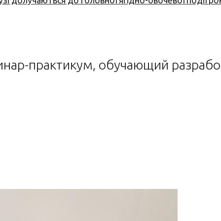
узі долучаються до головної ягідно-овочевої події ро
инар-практикум, обучающий разрабо