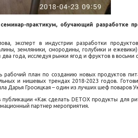
 семинар-практикум, обучающий разработке п
лова, эксперт в индустрии разработки продукто
алины, земляники, смородины, голубики и ежевики
два года, исследуя рынки ягод и фруктов в восьми 
ть рабочий план по созданию новых продуктов п
льных и нишевых трендах 2018-2023 годов. Готов
ла Дарья Гросицкая – один из лучших шеф поваров У
 публикации «Как сделать DETOX продукты для рит
рмационный партнер мероприятия.