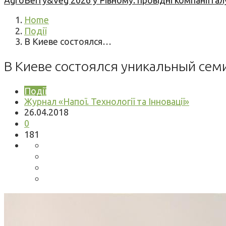
AgroBerry&Veg 2026 у Рівному: провідні компанії гал
Home
Події
В Киеве состоялся…
В Киеве состоялся уникальный сем
Події
Журнал «Напої. Технології та Інновації»
26.04.2018
0
181