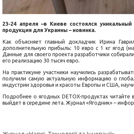
23-24 апреля –в Киеве состоялся уникальный
продукция для Украины – новинка.
Как объясняет главный докладчик Ирина Гаври
дополнительную прибыль: 10 евро с 1 кг ягод (м
Данные для своего проекта разработчики собирали 
его реализацию 30 тысяч евро.
На практикуме участники научились разрабатыва
получили самую актуальную информацию о глоба
индустрии здоровья и красоты Европы и США, научи
Подробнее о ягодных DETOX-продуктах читайте в
выйдет в середине лета. Журнал «Ягодник» – инфо
Журнал «Напої. Технології та Інновації»