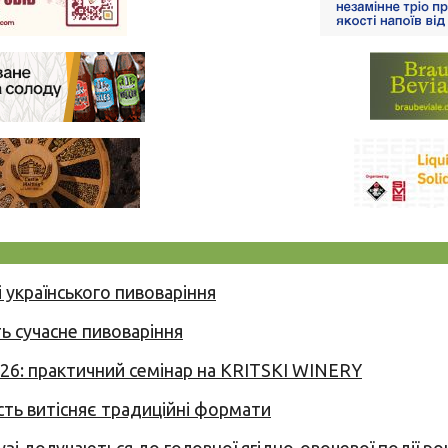
 українського пивоваріння
ь сучасне пивоваріння
026: практичний семінар на KRITSKI WINERY
сть витісняє традиційні формати