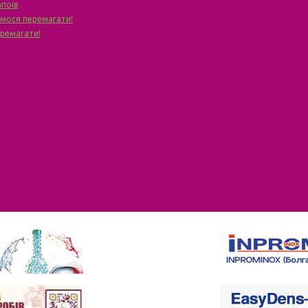
апоїв
чимося перемагати!
еремагати!