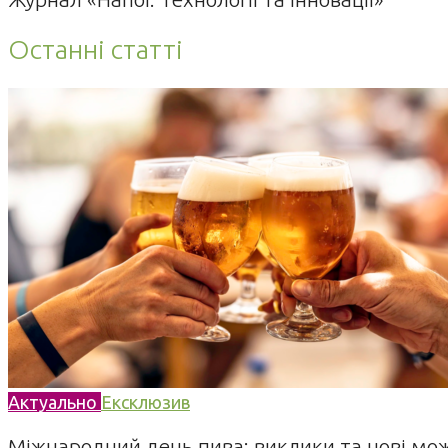
Останні статті
Актуально
Ексклюзив
Міжнародний день пива: виклики та нові можл