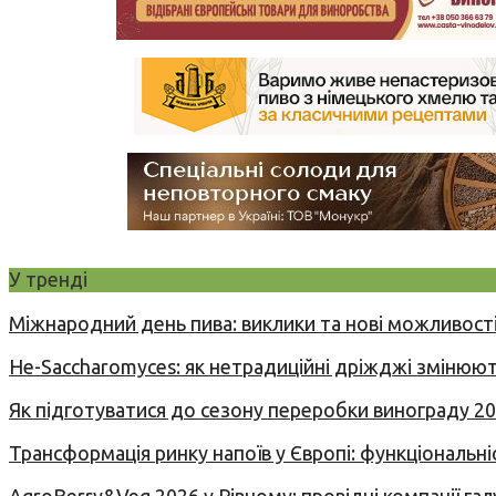
У тренді
Міжнародний день пива: виклики та нові можливості
Не-Saccharomyces: як нетрадиційні дріжджі змінюют
Як підготуватися до сезону переробки винограду 2
Трансформація ринку напоїв у Європі: функціональні