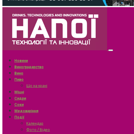
Новини
Виноградарство
Вино
Пиво
Що на крані
Міцні
Сидри
Соки
Медоваріння
Події
Календар
Фото / Відео