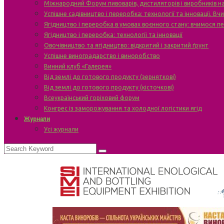
Міжнародний Форум пивоварів, дистиляторів і виробників н
Успішне садівництво і переробка: технології та інновації. В
Ягідництво і переробка в умовах воєнного стану: вчимося п
Ягідництво і переробка: технології та інновації
Овочівництво та ягідництво: відкритий і закритий ґрунт
Успішне виноградарство і виноробство
Винний клуб «Галерея»
Від землі до готового продукту (зерняткові)
Від землі до готового продукту (кісточкові)
Всеукраїнський горіховий форум
Конгрес із заморожування та холодної логістики ягід
Журнали
Усі журнали