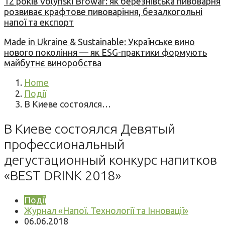
12 років Volynski Browar: як березнівська пивоварня
розвиває крафтове пивоваріння, безалкогольні
напої та експорт
Made in Ukraine & Sustainable: Українське вино
нового покоління — як ESG-практики формують
майбутнє виноробства
Home
Події
В Киеве состоялся…
В Киеве состоялся Девятый
профессиональный
дегустационный конкурс напитков
«BEST DRINK 2018»
Події
Журнал «Напої. Технології та Інновації»
06.06.2018