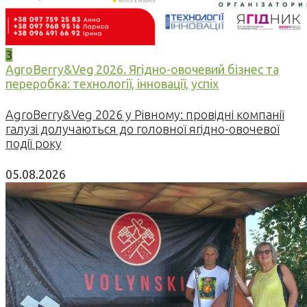
3
AgroBerry&Veg 2026. Ягідно-овочевий бізнес та
переробка: технології, інновації, успіх
AgroBerry&Veg 2026 у Рівному: провідні компанії
галузі долучаються до головної ягідно-овочевої
події року
05.08.2026