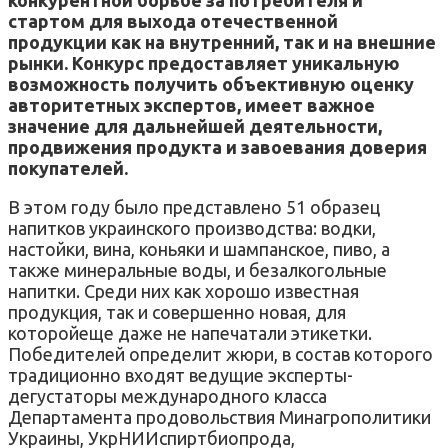
стартом для выхода отечественной
продукции как на внутренний, так и на внешние
рынки. Конкурс предоставляет уникальную
возможность получить объективную оценку
авторитетных экспертов, имеет важное
значение для дальнейшей деятельности,
продвижения продукта и завоевания доверия
покупателей.
В этом году было представлено 51 образец
напитков украинского производства: водки,
настойки, вина, коньяки и шампанское, пиво, а
также минеральные воды, и безалкогольные
напитки. Среди них как хорошо известная
продукция, так и совершенно новая, для
которойеще даже не напечатали этикетки.
Победителей определит жюри, в состав которого
традиционно входят ведущие эксперты-
дегустаторы международного класса
Департамента продовольствия Минагрополитики
Украины, УкрНИИспиртбиопрода,