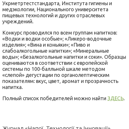
Укрметртестстандарта, Института гигиены и
медэкологии, Национального университета
пищевых технологий и других отраслевых
учреждений.
Конкурс проводился по всем группам напитков:
«Водки и водки особые»; «Ликеро-водочные
изделия»; «Вина и коньяки»; «Пиво и
слабоалкогольные напитки»; «Минеральные
воды»; «Безалкогольные напитки и соки». Образцы
оцениваются в соответствии с европейской
системы по 100-балльной шкале методом
«слепой» дегустации по органолептическим
показателям: вкус, цвет, аромат и прозрачность
напитка.
Полный список победителей можно найти
ЗДЕСЬ
.
Журнал «Напої. Технології та Інновації»