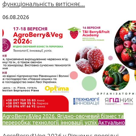
функціональність витісняє...
06.08.2026
AgroBerry&Veg 2026. Ягідно-овочевий бізнес та
переробка: технології, інновації, успіх
Актуально
AgroBerry&Veg 2026 у Рівному: провідні