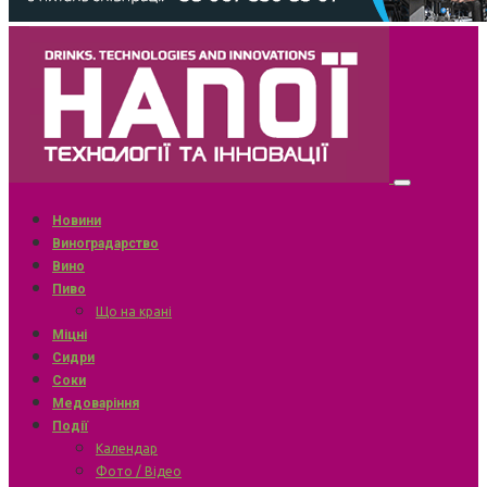
Новини
Виноградарство
Вино
Пиво
Що на крані
Міцні
Сидри
Соки
Медоваріння
Події
Календар
Фото / Відео