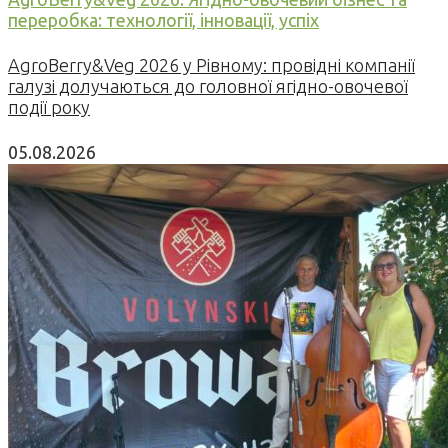
переробка: технології, інновації, успіх
AgroBerry&Veg 2026 у Рівному: провідні компанії
галузі долучаються до головної ягідно-овочевої
події року
05.08.2026