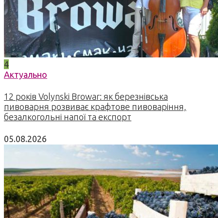
4
Актуально
12 років Volynski Browar: як березнівська
пивоварня розвиває крафтове пивоваріння,
безалкогольні напої та експорт
05.08.2026