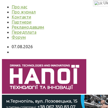
Uk
Про нас
Про журнал
Контакти
Партнери
Рекламодавцям
Передплата
Форум
07.08.2026