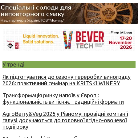
У тренді
Як підготуватися до сезону переробки винограду
2026: практичний семінар на KRITSKI WINERY
Трансформація ринку напоїв у Європі:
функціональність витісняє традиційні формати
AgroBerry&Veg 2026 у Рівному: провідні компанії
галузі долучаються до головної ягідно-овочевої
події року