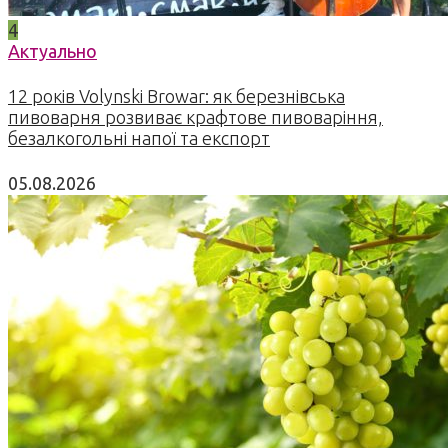
4
Актуально
12 років Volynski Browar: як березнівська
пивоварня розвиває крафтове пивоваріння,
безалкогольні напої та експорт
05.08.2026