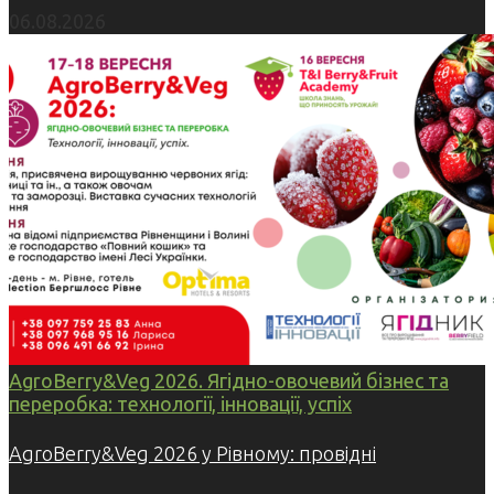
06.08.2026
AgroBerry&Veg 2026. Ягідно-овочевий бізнес та
переробка: технології, інновації, успіх
AgroBerry&Veg 2026 у Рівному: провідні