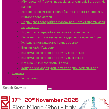
Міжнародний Форум пивоварів, дистиляторів і виробників
напоїв
Успішне садівництво і переробка: технології та інновації.
Вчимося перемагати!
Ягідництво і переробка в умовах воєнного стану: вчимося
перемагати!
Ягідництво і переробка: технології та інновації
Овочівництво та ягідництво: відкритий і закритий ґрунт
Успішне виноградарство і виноробство
Винний клуб «Галерея»
Від землі до готового продукту (зерняткові)
Від землі до готового продукту (кісточкові)
Всеукраїнський горіховий форум
Конгрес із заморожування та холодної логістики ягід
Журнали
Усі журнали