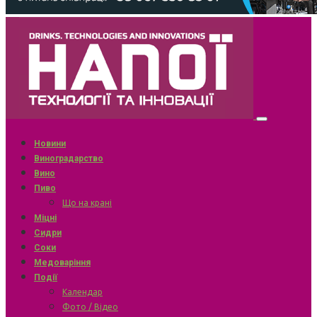
Новини
Виноградарство
Вино
Пиво
Що на крані
Міцні
Сидри
Соки
Медоваріння
Події
Календар
Фото / Відео