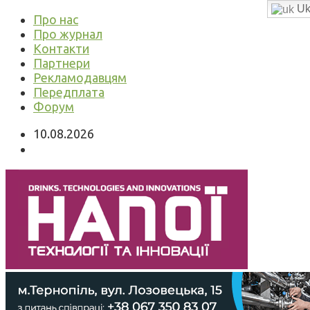
Uk
Про нас
Про журнал
Контакти
Партнери
Рекламодавцям
Передплата
Форум
10.08.2026