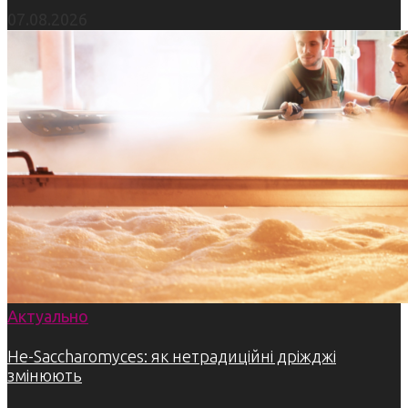
07.08.2026
Актуально
Не-Saccharomyces: як нетрадиційні дріжджі
змінюють