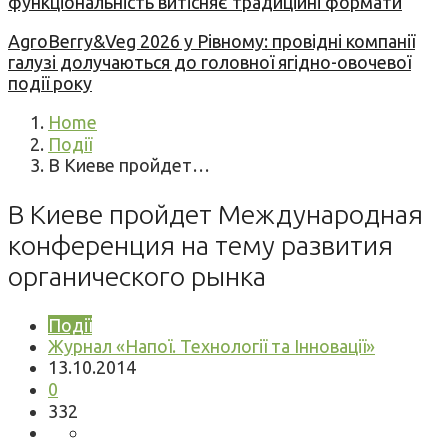
функціональність витісняє традиційні формати
AgroBerry&Veg 2026 у Рівному: провідні компанії
галузі долучаються до головної ягідно-овочевої
події року
Home
Події
В Киеве пройдет…
В Киеве пройдет Международная
конференция на тему развития
органического рынка
Події
Журнал «Напої. Технології та Інновації»
13.10.2014
0
332