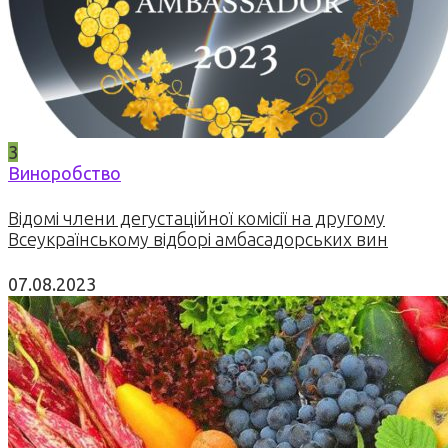
3
Виноробство
Відомі члени дегустаційної комісії на другому
Всеукраїнському відборі амбасадорських вин
07.08.2023