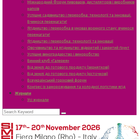
Міжнародний Форум пивоварів, дистиляторів і виробників
напоїв
Успішне садівництво і переробка: технології та інновації.
Вчимося перемагати!
Ягідництво і переробка в умовах воєнного стану: вчимося
перемагати!
Ягідництво і переробка: технології та інновації
Овочівництво та ягідництво: відкритий і закритий ґрунт
Успішне виноградарство і виноробство
Винний клуб «Галерея»
Від землі до готового продукту (зерняткові)
Від землі до готового продукту (кісточкові)
Всеукраїнський горіховий форум
Конгрес із заморожування та холодної логістики ягід
Журнали
Усі журнали