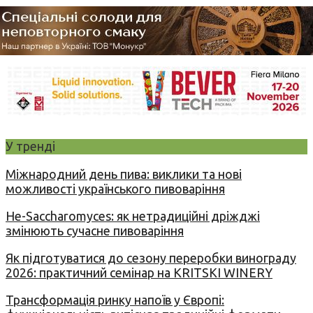
У тренді
Міжнародний день пива: виклики та нові
можливості українського пивоваріння
Не-Saccharomyces: як нетрадиційні дріжджі
змінюють сучасне пивоваріння
Як підготуватися до сезону переробки винограду
2026: практичний семінар на KRITSKI WINERY
Трансформація ринку напоїв у Європі: