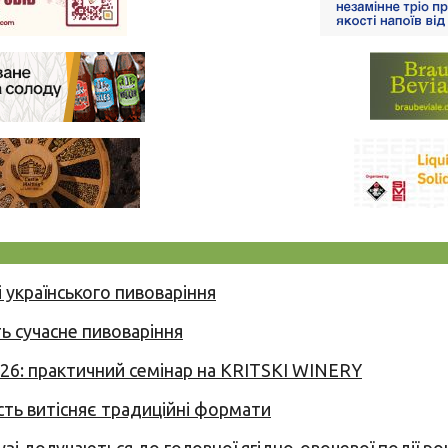
 українського пивоваріння
ь сучасне пивоваріння
026: практичний семінар на KRITSKI WINERY
сть витісняє традиційні формати