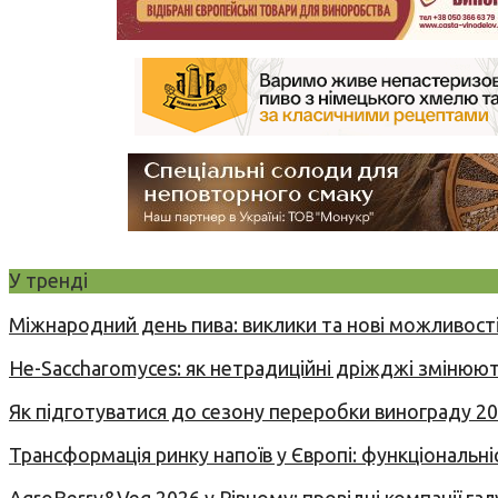
У тренді
Міжнародний день пива: виклики та нові можливості
Не-Saccharomyces: як нетрадиційні дріжджі змінюют
Як підготуватися до сезону переробки винограду 2
Трансформація ринку напоїв у Європі: функціональні