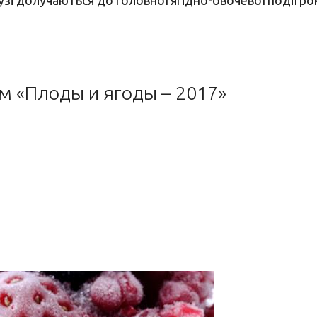
узі долучаються до головної ягідно-овочевої події ро
м «Плоды и ягоды – 2017»