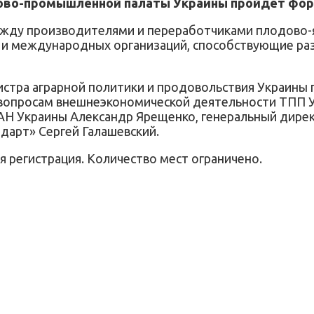
гово-промышленной палаты Украины пройдет фору
жду производителями и переработчиками плодово-я
в и международных организаций, способствующие ра
стра аграрной политики и продовольствия Украины 
опросам внешнеэкономической деятельности ТПП Укр
АН Украины Александр Ярещенко, генеральный дире
дарт» Сергей Галашевский.
 регистрация. Количество мест ограничено.