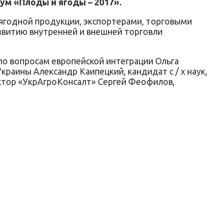
м «Плоды и ягоды – 2017».
годной продукции, экспортерами, торговыми
звитию внутренней и внешней торговли
по вопросам европейской интеграции Ольга
аины Александр Каипецкий, кандидат с / х наук,
ктор «УкрАгроКонсалт» Сергей Феофилов,