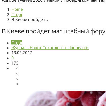
AgroBerry&Veg 2026 у Рівному: провідні компанії гал
Home
Події
В Киеве пройдет…
В Киеве пройдет масштабный фору
Події
Журнал «Напої. Технології та Інновації»
13.02.2017
0
175