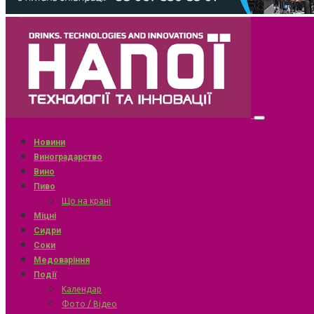
Новини
Виноградарство
Вино
Пиво
Що на крані
Міцні
Сидри
Соки
Медоваріння
Події
Календар
Фото / Відео