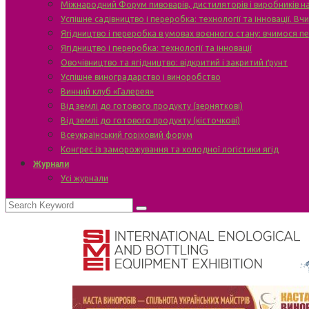
Міжнародний Форум пивоварів, дистиляторів і виробників н
Успішне садівництво і переробка: технології та інновації. В
Ягідництво і переробка в умовах воєнного стану: вчимося п
Ягідництво і переробка: технології та інновації
Овочівництво та ягідництво: відкритий і закритий ґрунт
Успішне виноградарство і виноробство
Винний клуб «Галерея»
Від землі до готового продукту (зерняткові)
Від землі до готового продукту (кісточкові)
Всеукраїнський горіховий форум
Конгрес із заморожування та холодної логістики ягід
Журнали
Усі журнали