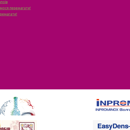
апоїв
чимося перемагати!
еремагати!