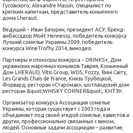
Гусовского; Alexandre Massin, специалист по
крепким напиткам, представитель коньячного
дома Lheraud.
Ведущий – Иван Бачурин, президент АСУ, бренд-
амбассадор Moët Hennessy, победитель конкурса
Лучший сомелье Украины 2009, победитель
конкурса WineTrofhy 2014, винодел.
Партнеры и спонсоры конкурса – DRINKS+, Дом
украинских марочных коньяков Таврия, Коньячный
Дом LHERAUD, Vitis Group, WDS, Fozzy, Вині Світу,
Les Grands Chais de France, Князь Трубецкой,
Форвард, ресторан «Старомак», шотландский дом-
ресторан &quot;WHISKY CORNER&quot;, КНТЭУ.
Организатор конкурса Ассоциация сомелье
Украины, которая существует с 2003 года и
объединяет под своей эгидой сомелье, кавистов и
других, профессионально связанных с вином,
людей. Основные задачи ассоциации – развитие,