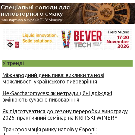
У тренді
Міжнародний день пива: виклики та нові
можливості українського пивоваріння
Не-Saccharomyces: як нетрадиційні дріжджі
змінюють сучасне пивоваріння
Як підготуватися до сезону переробки винограду
2026: практичний семінар на KRITSKI WINERY
Трансформація ринку напоїв у Європі: