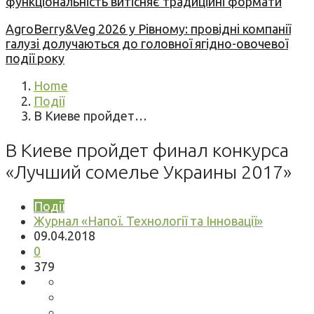
функціональність витісняє традиційні формати
AgroBerry&Veg 2026 у Рівному: провідні компанії
галузі долучаються до головної ягідно-овочевої
події року
Home
Події
В Киеве пройдет…
В Киеве пройдет финал конкурса
«Лучший сомелье Украины 2017»
Події
Журнал «Напої. Технології та Інновації»
09.04.2018
0
379