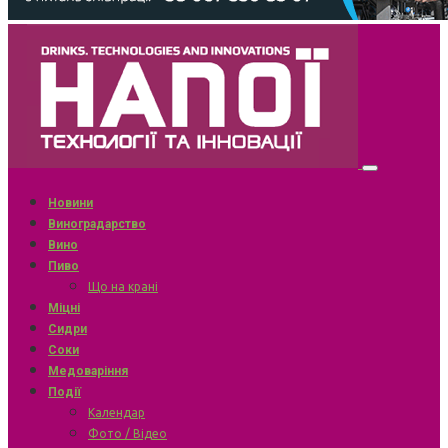
Новини
Виноградарство
Вино
Пиво
Що на крані
Міцні
Сидри
Соки
Медоваріння
Події
Календар
Фото / Відео