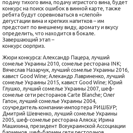
подачу тихого вина, подачу игристого вина, будет
конкурс на поиск ошибок в винной карте, также
ребята будут соревноваться в «слепой»
дегустации вина и крепких напитков – им
предстоит по внешнему виду, аромату и вкусу
определить, что находится в бокале.
Завершающий этап –
конкурс сюрприз.
Жюри конкурса: Александр Пацера, лучший
сомелье Украины 2010, сомелье ресторана INK;
Вячеслав Назарчук, лучший сомелье Украины 2016,
кавист Good Wine; Алекандр Лавриненко, лучший
сомелье Украины 2015, кавист Good Wine; Юрий
Глушко, лучший сомелье Украины 2007, шеф-
сомелье сети ресторанов Carte Blanche; Олег
Гапон, лучший сомелье Украины 2004,
соучредитель компании-импортера РИШБУР;
Дмитрий Шевченко, лучший сомелье Украины
2005, шеф-сомелье ресторана Аляска; Ирина
Машихина, президент Всеукраинской Ассоциации
барменов, шеф-бармен сети ресторанов