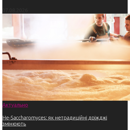
07.08.2026
Актуально
Не-Saccharomyces: як нетрадиційні дріжджі
змінюють