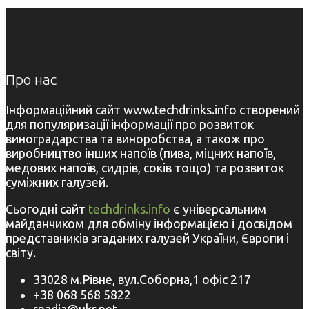
Про нас
Інформаційний сайт www.techdrinks.info створений
для популяризації інформації про розвиток
виноградарства та виноробства, а також про
виробництво інших напоїв (пива, міцних напоїв,
медових напоїв, сидрів, соків тощо) та розвиток
суміжних галузей.
Сьогодні сайт
techdrinks.info
є універсальним
майданчиком для обміну інформацією і досвідом
представників згаданих галузей України, Європи і
світу.
33028 м.Рівне, вул.Соборна,1 офіс 217
+38 068 568 5822
rnadia@ukr.net