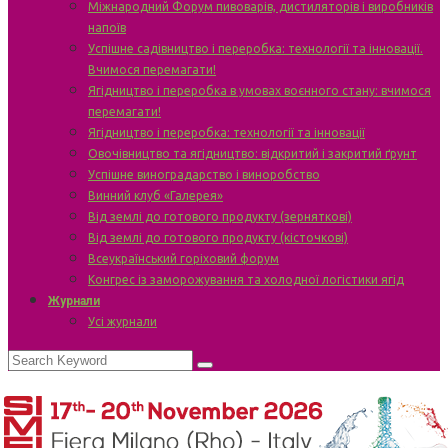
Міжнародний Форум пивоварів, дистиляторів і виробників
напоїв
Успішне садівництво і переробка: технології та інновації.
Вчимося перемагати!
Ягідництво і переробка в умовах воєнного стану: вчимося
перемагати!
Ягідництво і переробка: технології та інновації
Овочівництво та ягідництво: відкритий і закритий ґрунт
Успішне виноградарство і виноробство
Винний клуб «Галерея»
Від землі до готового продукту (зерняткові)
Від землі до готового продукту (кісточкові)
Всеукраїнський горіховий форум
Конгрес із заморожування та холодної логістики ягід
Журнали
Усі журнали