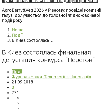
функціональність витісняє традиційні формати
AgroBerry&Veg 2026 у Рівному: провідні компанії
галузі долучаються до головної ягідно-овочевої
події року
Home
Події
В Киев состоялась…
В Киев состоялась финальная
дегустация конкурса “Перегон”
Події
Журнал «Напої. Технології та Інновації»
21.09.2018
0
271