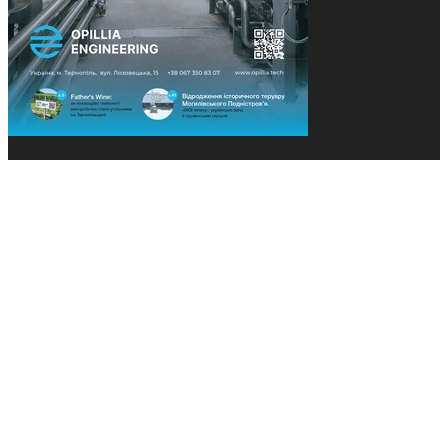
© 2013-2026 Засновники: Конєва К.В., Ящук Н.І.
Назва, концепція та дизайн проєктів медіагрупи
«Технології та Інновації» охороняється Законом
«Про авторське право». Редакція не відповідає за
тексти рекламних оголошень. Думка редакції
може не збігатися з точками зору авторів
публікацій. Передрук – з письмового дозволу
авторів проєкту.