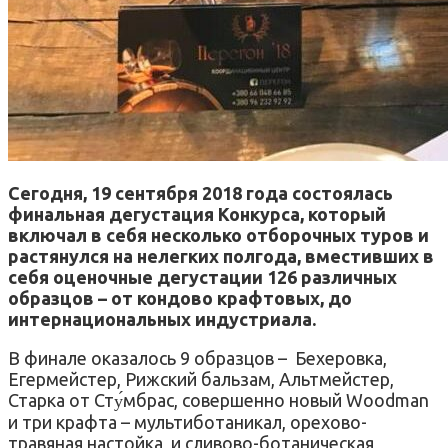
Сегодня, 19 сентября 2018 года состоялась
финальная дегустация Конкурса, который
включал в себя несколько отборочных туров и
растянулся на нелегких полгода, вместивших в
себя оценочные дегустации 126 различных
образцов – от кондово крафтовых, до
интернациональных индустриала.
В финале оказалось 9 образцов – Бехеровка,
Егермейстер, Рижский бальзам, Альтмейстер,
Старка от Сту́мбрас, совершенно новый Woodman
и три крафта – мультиботаникал, орехово-
травяная настойка и сливово-ботаническая,