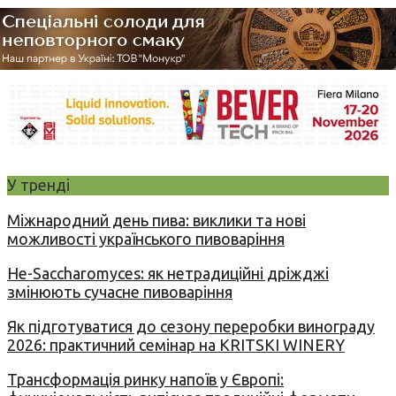
У тренді
Міжнародний день пива: виклики та нові
можливості українського пивоваріння
Не-Saccharomyces: як нетрадиційні дріжджі
змінюють сучасне пивоваріння
Як підготуватися до сезону переробки винограду
2026: практичний семінар на KRITSKI WINERY
Трансформація ринку напоїв у Європі: