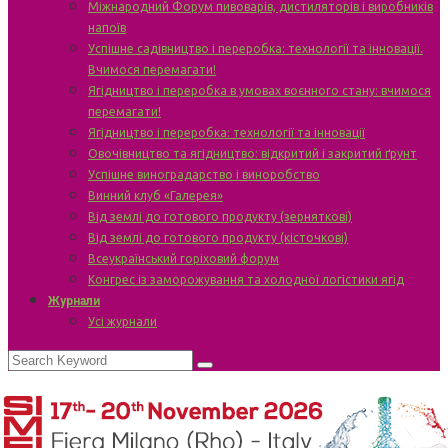
Міжнародний Форум пивоварів, дистиляторів і виробників
напоїв
Успішне садівництво і переробка: технології та інновації.
Вчимося перемагати!
Ягідництво і переробка в умовах воєнного стану: вчимося
перемагати!
Ягідництво і переробка: технології та інновації
Овочівництво та ягідництво: відкритий і закритий ґрунт
Успішне виноградарство і виноробство
Винний клуб «Галерея»
Від землі до готового продукту (зерняткові)
Від землі до готового продукту (кісточкові)
Всеукраїнський горіховий форум
Конгрес із заморожування та холодної логістики ягід
Журнали
Усі журнали