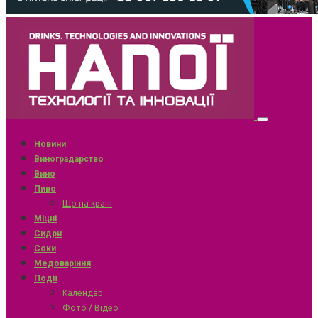
Новини
Виноградарство
Вино
Пиво
Що на крані
Міцні
Сидри
Соки
Медоваріння
Події
Календар
Фото / Відео