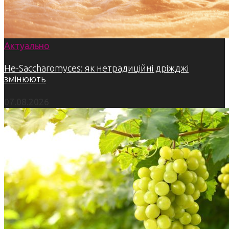
Актуально
Не-Saccharomyces: як нетрадиційні дріжджі
змінюють
07.08.2026