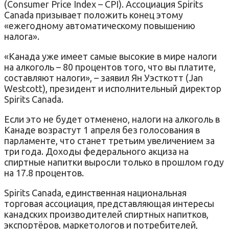
(Consumer Price Index – CPI). Ассоциация Spirits
Canada призывает положить конец этому
«ежегодному автоматическому повышению
налога».
«Канада уже имеет самые высокие в мире налоги
на алкоголь – 80 процентов того, что вы платите,
составляют налоги», – заявил Ян Уэсткотт (Jan
Westcott), президент и исполнительный директор
Spirits Canada.
Если это не будет отменено, налоги на алкоголь в
Канаде возрастут 1 апреля без голосования в
парламенте, что станет третьим увеличением за
три года. Доходы федерального акциза на
спиртные напитки выросли только в прошлом году
на 17.8 процентов.
Spirits Canada, единственная национальная
торговая ассоциация, представляющая интересы
канадских производителей спиртных напитков,
экспортёров, маркетологов и потребителей,