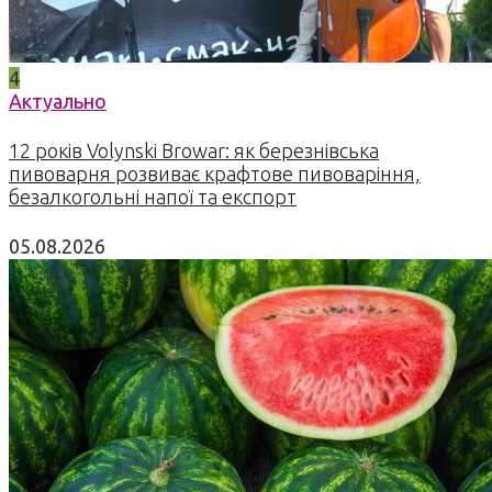
4
Актуально
12 років Volynski Browar: як березнівська
пивоварня розвиває крафтове пивоваріння,
безалкогольні напої та експорт
05.08.2026