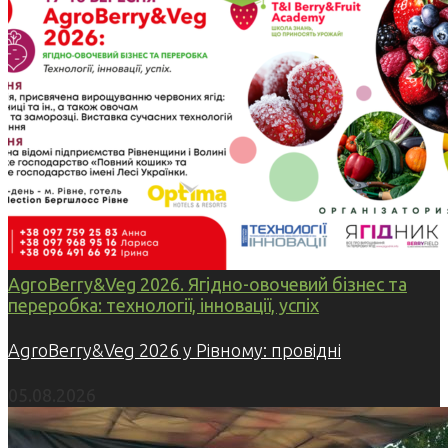
AgroBerry&Veg 2026. Ягідно-овочевий бізнес та
переробка: технології, інновації, успіх
AgroBerry&Veg 2026 у Рівному: провідні
05.08.2026