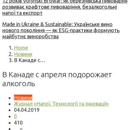
12 років Volynski Browar: як березнівська пивоварня
розвиває крафтове пивоваріння, безалкогольні
напої та експорт
Made in Ukraine & Sustainable: Українське вино
нового покоління — як ESG-практики формують
майбутнє виноробства
Home
Новини
В Канаде с…
В Канаде с апреля подорожает
алкоголь
Новини
Журнал «Напої. Технології та Інновації»
04.04.2019
0
410