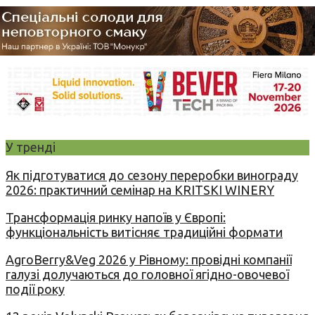
У тренді
Як підготуватися до сезону переробки винограду
2026: практичний семінар на KRITSKI WINERY
Трансформація ринку напоїв у Європі:
функціональність витісняє традиційні формати
AgroBerry&Veg 2026 у Рівному: провідні компанії
галузі долучаються до головної ягідно-овочевої
події року