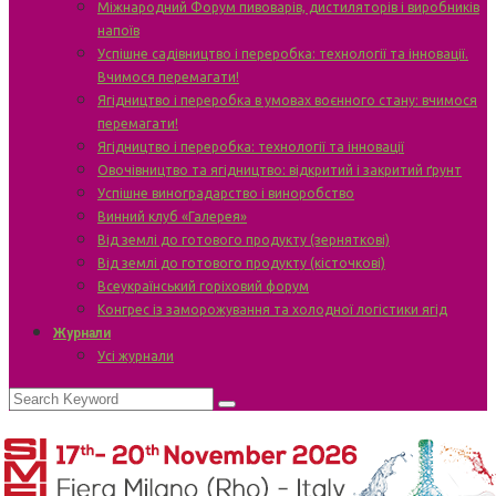
Міжнародний Форум пивоварів, дистиляторів і виробників
напоїв
Успішне садівництво і переробка: технології та інновації.
Вчимося перемагати!
Ягідництво і переробка в умовах воєнного стану: вчимося
перемагати!
Ягідництво і переробка: технології та інновації
Овочівництво та ягідництво: відкритий і закритий ґрунт
Успішне виноградарство і виноробство
Винний клуб «Галерея»
Від землі до готового продукту (зерняткові)
Від землі до готового продукту (кісточкові)
Всеукраїнський горіховий форум
Конгрес із заморожування та холодної логістики ягід
Журнали
Усі журнали