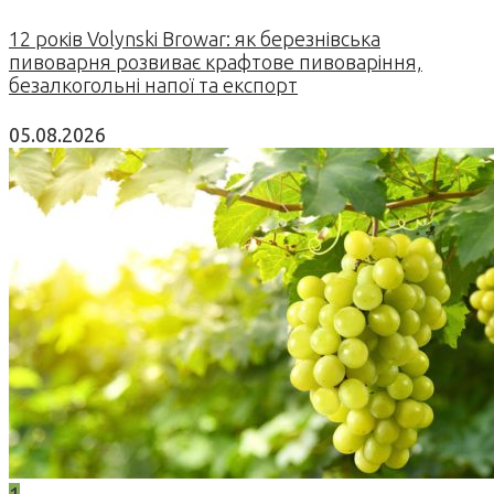
12 років Volynski Browar: як березнівська
пивоварня розвиває крафтове пивоваріння,
безалкогольні напої та експорт
05.08.2026
1