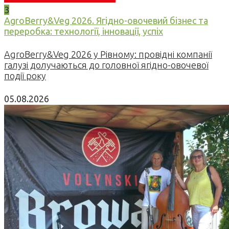
3
AgroBerry&Veg 2026. Ягідно-овочевий бізнес та
переробка: технології, інновації, успіх
AgroBerry&Veg 2026 у Рівному: провідні компанії
галузі долучаються до головної ягідно-овочевої
події року
05.08.2026