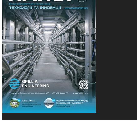
© 2013-2026 Засновники: Конєва К.В., Ящук Н.І.
Назва, концепція та дизайн проєктів медіагрупи