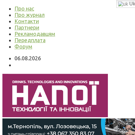
Uk
Про нас
Про журнал
Контакти
Партнери
Рекламодавцям
Передплата
Форум
06.08.2026