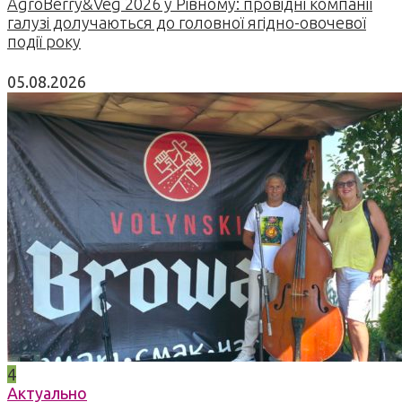
AgroBerry&Veg 2026 у Рівному: провідні компанії
галузі долучаються до головної ягідно-овочевої
події року
05.08.2026
4
Актуально