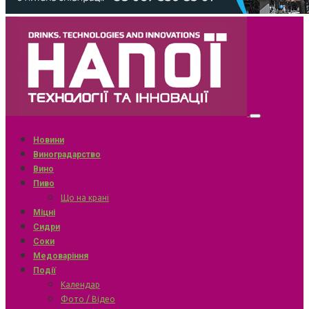
Новини
Виноградарство
Вино
Пиво
Що на крані
Міцні
Сидри
Соки
Медоваріння
Події
Календар
Фото / Відео