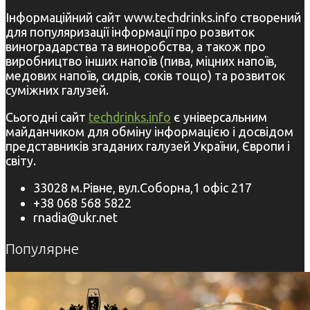
Інформаційний сайт www.techdrinks.info створений
для популяризації інформації про розвиток
виноградарства та виноробства, а також про
виробництво інших напоїв (пива, міцних напоїв,
медових напоїв, сидрів, соків тощо) та розвиток
суміжних галузей.
Сьогодні сайт
techdrinks.info
є універсальним
майданчиком для обміну інформацією і досвідом
представників згаданих галузей України, Європи і
світу.
33028 м.Рівне, вул.Соборна,1 офіс 217
+38 068 568 5822
rnadia@ukr.net
Популярне