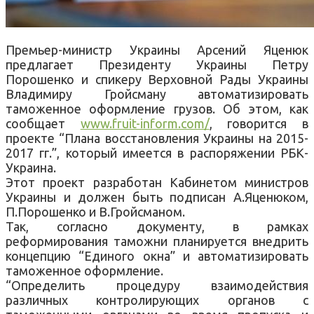
Премьер-министр Украины Арсений Яценюк
предлагает Президенту Украины Петру
Порошенко и спикеру Верховной Рады Украины
Владимиру Гройсману автоматизировать
таможенное оформление грузов. Об этом, как
сообщает
www.fruit-inform.com/
, говорится в
проекте “Плана восстановления Украины на 2015-
2017 гг.”, который имеется в распоряжении РБК-
Украина.
Этот проект разработан Кабинетом министров
Украины и должен быть подписан А.Яценюком,
П.Порошенко и В.Гройсманом.
Так, согласно документу, в рамках
реформирования таможни планируется внедрить
концепцию “Единого окна” и автоматизировать
таможенное оформление.
“Определить процедуру взаимодействия
различных контролирующих органов с