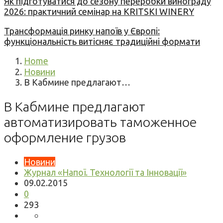
Як підготуватися до сезону переробки винограду
2026: практичний семінар на KRITSKI WINERY
Трансформація ринку напоїв у Європі:
функціональність витісняє традиційні формати
Home
Новини
В Кабмине предлагают…
В Кабмине предлагают
автоматизировать таможенное
оформление грузов
Новини
Журнал «Напої. Технології та Інновації»
09.02.2015
0
293