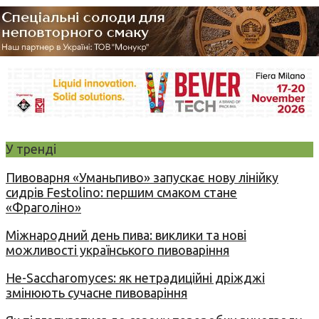
У тренді
Пивоварня «Уманьпиво» запускає нову лінійку
сидрів Festolino: першим смаком стане
«Фраголіно»
Міжнародний день пива: виклики та нові
можливості українського пивоваріння
Не-Saccharomyces: як нетрадиційні дріжджі
змінюють сучасне пивоваріння