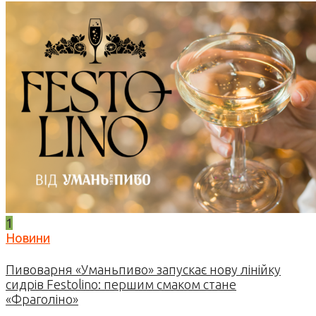
1
Новини
Пивоварня «Уманьпиво» запускає нову лінійку
сидрів Festolino: першим смаком стане
«Фраголіно»