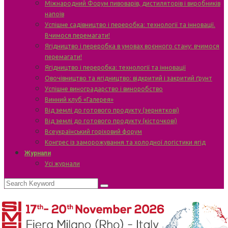
Міжнародний Форум пивоварів, дистиляторів і виробників
напоїв
Успішне садівництво і переробка: технології та інновації.
Вчимося перемагати!
Ягідництво і переробка в умовах воєнного стану: вчимося
перемагати!
Ягідництво і переробка: технології та інновації
Овочівництво та ягідництво: відкритий і закритий ґрунт
Успішне виноградарство і виноробство
Винний клуб «Галерея»
Від землі до готового продукту (зерняткові)
Від землі до готового продукту (кісточкові)
Всеукраїнський горіховий форум
Конгрес із заморожування та холодної логістики ягід
Журнали
Усі журнали