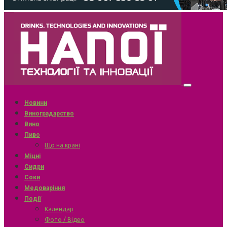
Новини
Виноградарство
Вино
Пиво
Що на крані
Міцні
Сидри
Соки
Медоваріння
Події
Календар
Фото / Відео