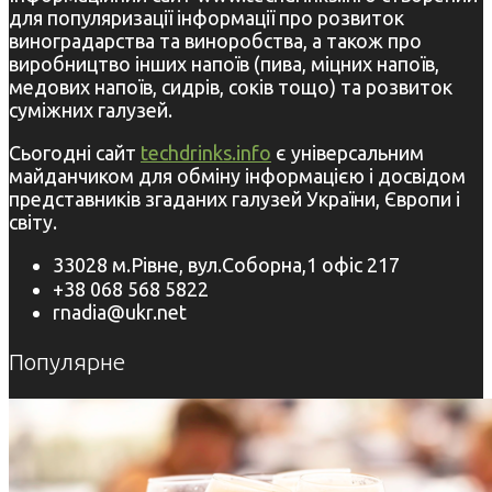
для популяризації інформації про розвиток
виноградарства та виноробства, а також про
виробництво інших напоїв (пива, міцних напоїв,
медових напоїв, сидрів, соків тощо) та розвиток
суміжних галузей.
Сьогодні сайт
techdrinks.info
є універсальним
майданчиком для обміну інформацією і досвідом
представників згаданих галузей України, Європи і
світу.
33028 м.Рівне, вул.Соборна,1 офіс 217
+38 068 568 5822
rnadia@ukr.net
Популярне