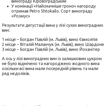
винограду Кіровоградський
У номінації «Найсмачніше гроно» нагороду
отримав Petro Shtokailo. Сорт винограду
«Розмус»
Результати дегустації вина у лізі сухих виноградних
вин:
1 місце – Богдан Павлій (м. Львів), вино Євмолпія
2 місце – Віталій Маланчук (м. Львів), вино Шардоне
3 місце – Богдан Павлій (м. Львів), вино Йоханітер
А ось у лізі виноградних вин із залишковим цукром
не було відмічено та нагороджено жодного вина
оскільки всі вина мали посередній рівень та мали
ряд недоліків.