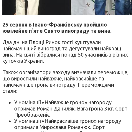
25 серпня в Івано-Франківську пройшло
ювілейне п`яте Свято винограду та вина.
Два дні на Площі Ринок гості куштували
найсмачніший виноград та дегустували найкращі
вина. На святі зібралися понад 50 учасників з різних
куточків України.
Також організатори заходу визначали переможців,
що виростили найважче, найкрасивіше та
найсмачніше грона винограду. Переможцями
стали:
У номінації «Найважче гроно» нагороду
отримав Роман Даниляк. Вага грона 3 кг. Сорт
Преображеніє
У номінації «Найкрасивіше гроно» нагороду
отримала Мирослава Романюк. Сорт