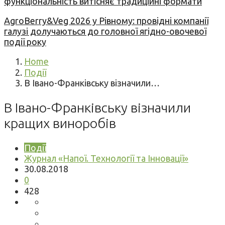
функціональність витісняє традиційні формати
AgroBerry&Veg 2026 у Рівному: провідні компанії
галузі долучаються до головної ягідно-овочевої
події року
Home
Події
В Івано-Франківську візначили…
В Івано-Франківську візначили
кращих виноробів
Події
Журнал «Напої. Технології та Інновації»
30.08.2018
0
428