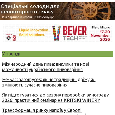
У тренді
Міжнародний день пива: виклики та нові
можливості українського пивоваріння
Не-Saccharomyces: як нетрадиційні дріжджі
змінюють сучасне пивоваріння
Як підготуватися до сезону переробки винограду
2026: практичний семінар на KRITSKI WINERY
Трансформація ринку напоїв у Європі: