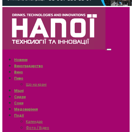
Новини
Виноградарство
Вино
Пиво
Що на крані
Міцні
Сидри
Соки
Медоваріння
Події
Календар
Фото / Відео