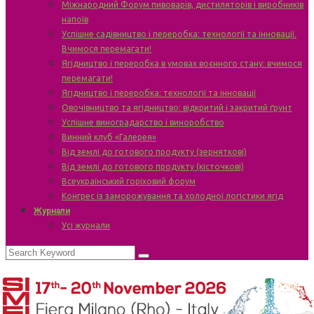
Міжнародний Форум пивоварів, дистиляторів і виробників
напоїв
Успішне садівництво і переробка: технології та інновації.
Вчимося перемагати!
Ягідництво і переробка в умовах воєнного стану: вчимося
перемагати!
Ягідництво і переробка: технології та інновації
Овочівництво та ягідництво: відкритий і закритий ґрунт
Успішне виноградарство і виноробство
Винний клуб «Галерея»
Від землі до готового продукту (зерняткові)
Від землі до готового продукту (кісточкові)
Всеукраїнський горіховий форум
Конгрес із заморожування та холодної логістики ягід
Журнали
Усі журнали