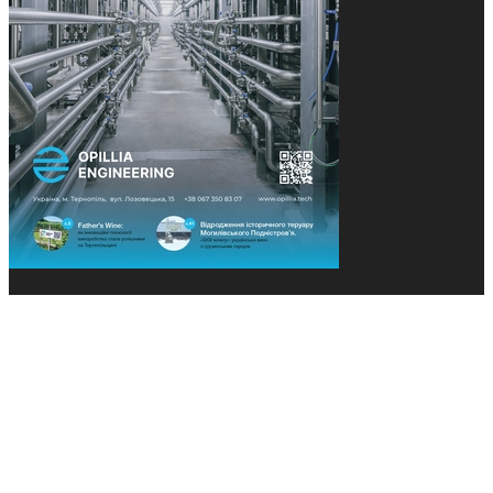
© 2013-2026 Засновники: Конєва К.В., Ящук Н.І.
Назва, концепція та дизайн проєктів медіагрупи
«Технології та Інновації» охороняється Законом
«Про авторське право». Редакція не відповідає за
тексти рекламних оголошень. Думка редакції
може не збігатися з точками зору авторів
публікацій. Передрук – з письмового дозволу
авторів проєкту.