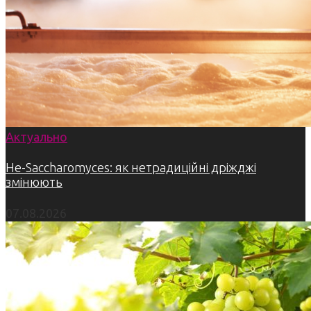
Актуально
Не-Saccharomyces: як нетрадиційні дріжджі
змінюють
07.08.2026