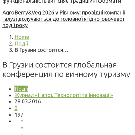
функціональність витісняє традиційні формати
AgroBerry&Veg 2026 у Рівному: провідні компанії
галузі долучаються до головної ягідно-овочевої
події року
Home
Події
В Грузии состоится…
В Грузии состоится глобальная
конференция по винному туризму
Події
Журнал «Напої. Технології та Інновації»
28.03.2016
0
197