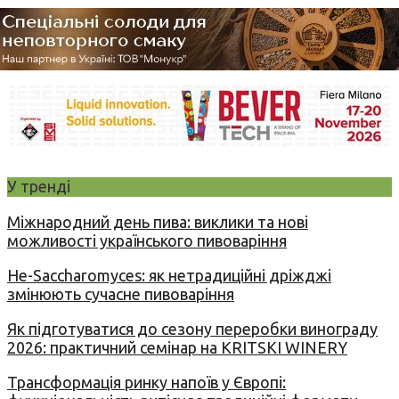
У тренді
Міжнародний день пива: виклики та нові
можливості українського пивоваріння
Не-Saccharomyces: як нетрадиційні дріжджі
змінюють сучасне пивоваріння
Як підготуватися до сезону переробки винограду
2026: практичний семінар на KRITSKI WINERY
Трансформація ринку напоїв у Європі: