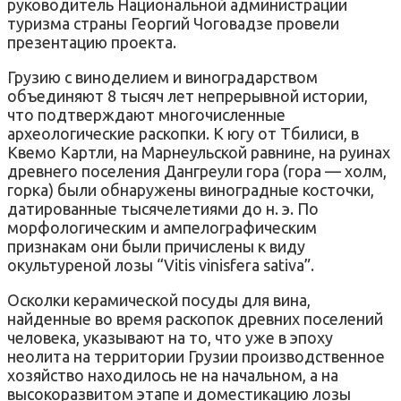
руководитель Национальной администрации
туризма страны Георгий Чоговадзе провели
презентацию проекта.
Грузию с виноделием и виноградарством
объединяют 8 тысяч лет непрерывной истории,
что подтверждают многочисленные
археологические раскопки. К югу от Тбилиси, в
Квемо Картли, на Марнеульской равнине, на руинах
древнего поселения Дангреули гора (гора — холм,
горка) были обнаружены виноградные косточки,
датированные тысячелетиями до н. э. По
морфологическим и ампелографическим
признакам они были причислены к виду
окультуреной лозы “Vitis vinisfera sativa”.
Осколки керамической посуды для вина,
найденные во время раскопок древних поселений
человека, указывают на то, что уже в эпоху
неолита на территории Грузии производственное
хозяйство находилось не на начальном, а на
высокоразвитом этапе и доместикацию лозы