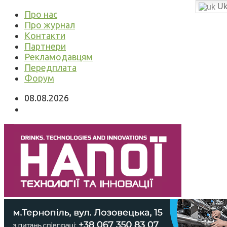
Uk
Про нас
Про журнал
Контакти
Партнери
Рекламодавцям
Передплата
Форум
08.08.2026