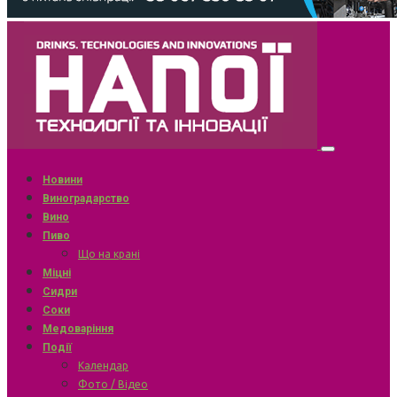
Новини
Виноградарство
Вино
Пиво
Що на крані
Міцні
Сидри
Соки
Медоваріння
Події
Календар
Фото / Відео