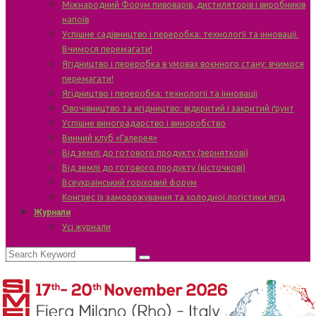
Міжнародний Форум пивоварів, дистиляторів і виробників
напоїв
Успішне садівництво і переробка: технології та інновації.
Вчимося перемагати!
Ягідництво і переробка в умовах воєнного стану: вчимося
перемагати!
Ягідництво і переробка: технології та інновації
Овочівництво та ягідництво: відкритий і закритий ґрунт
Успішне виноградарство і виноробство
Винний клуб «Галерея»
Від землі до готового продукту (зерняткові)
Від землі до готового продукту (кісточкові)
Всеукраїнський горіховий форум
Конгрес із заморожування та холодної логістики ягід
Журнали
Усі журнали