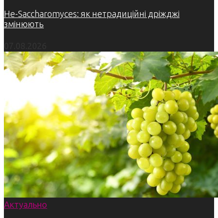
Не-Saccharomyces: як нетрадиційні дріжджі
змінюють
07.08.2026
Актуально