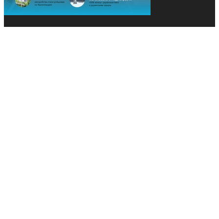
© 2013-2026 Засновники: Конєва К.В., Ящук Н.І.
Назва, концепція та дизайн проєктів медіагрупи
«Технології та Інновації» охороняється Законом
«Про авторське право». Редакція не відповідає за
тексти рекламних оголошень. Думка редакції
може не збігатися з точками зору авторів
публікацій. Передрук – з письмового дозволу
авторів проєкту.