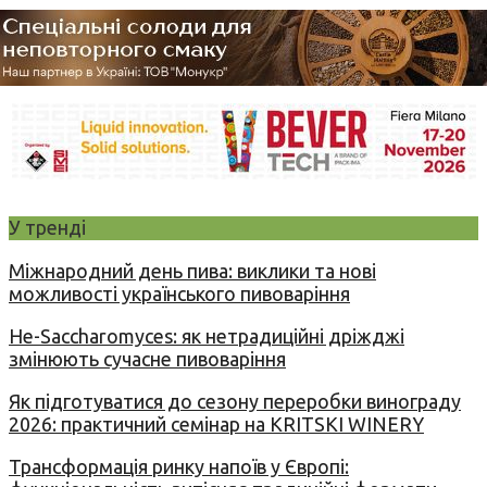
У тренді
Міжнародний день пива: виклики та нові
можливості українського пивоваріння
Не-Saccharomyces: як нетрадиційні дріжджі
змінюють сучасне пивоваріння
Як підготуватися до сезону переробки винограду
2026: практичний семінар на KRITSKI WINERY
Трансформація ринку напоїв у Європі: