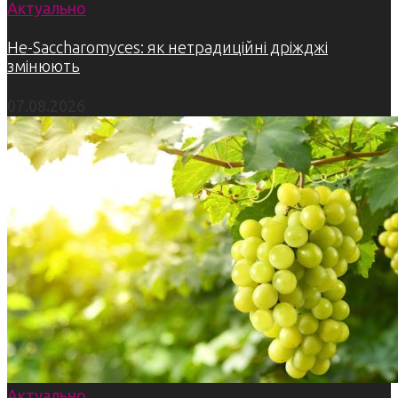
Актуально
Не-Saccharomyces: як нетрадиційні дріжджі
змінюють
07.08.2026
Актуально