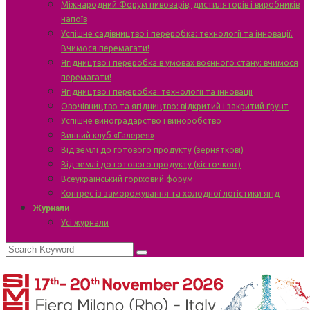
Міжнародний Форум пивоварів, дистиляторів і виробників
напоїв
Успішне садівництво і переробка: технології та інновації.
Вчимося перемагати!
Ягідництво і переробка в умовах воєнного стану: вчимося
перемагати!
Ягідництво і переробка: технології та інновації
Овочівництво та ягідництво: відкритий і закритий ґрунт
Успішне виноградарство і виноробство
Винний клуб «Галерея»
Від землі до готового продукту (зерняткові)
Від землі до готового продукту (кісточкові)
Всеукраїнський горіховий форум
Конгрес із заморожування та холодної логістики ягід
Журнали
Усі журнали