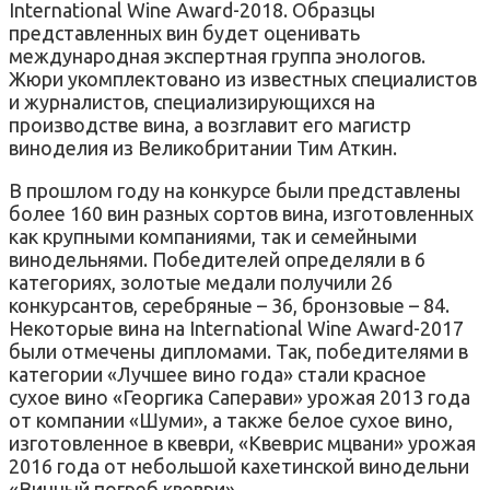
International Wine Award-2018. Образцы
представленных вин будет оценивать
международная экспертная группа энологов.
Жюри укомплектовано из известных специалистов
и журналистов, специализирующихся на
производстве вина, а возглавит его магистр
виноделия из Великобритании Тим Аткин.
В прошлом году на конкурсе были представлены
более 160 вин разных сортов вина, изготовленных
как крупными компаниями, так и семейными
винодельнями. Победителей определяли в 6
категориях, золотые медали получили 26
конкурсантов, серебряные – 36, бронзовые – 84.
Некоторые вина на International Wine Award-2017
были отмечены дипломами. Так, победителями в
категории «Лучшее вино года» стали красное
сухое вино «Георгика Саперави» урожая 2013 года
от компании «Шуми», а также белое сухое вино,
изготовленное в квеври, «Квеврис мцвани» урожая
2016 года от небольшой кахетинской винодельни
«Винный погреб квеври».