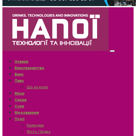
Новини
Виноградарство
Вино
Пиво
Що на крані
Міцні
Сидри
Соки
Медоваріння
Події
Календар
Фото / Відео