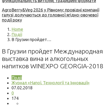
функціональність витісняє традиційні формати
AgroBerry&Veg 2026 у Рівному: провідні компанії
галузі долучаються до головної ягідно-овочевої
події року
Home
Події
В Грузии пройдет…
В Грузии пройдет Международная
выставка вина и алкогольных
напитков WINEXPO GEORGIA-2018
Події
Журнал «Напої. Технології та Інновації»
07.02.2018
0
174