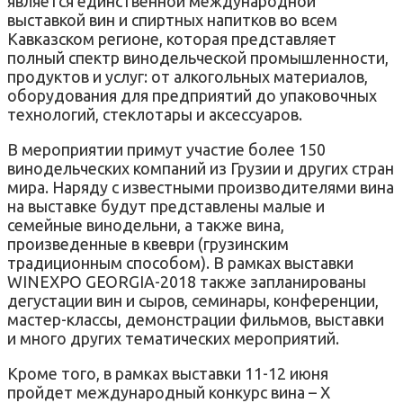
является единственной международной
выставкой вин и спиртных напитков во всем
Кавказском регионе, которая представляет
полный спектр винодельческой промышленности,
продуктов и услуг: от алкогольных материалов,
оборудования для предприятий до упаковочных
технологий, стеклотары и аксессуаров.
В мероприятии примут участие более 150
винодельческих компаний из Грузии и других стран
мира. Наряду с известными производителями вина
на выставке будут представлены малые и
семейные винодельни, а также вина,
произведенные в квеври (грузинским
традиционным способом). В рамках выставки
WINEXPO GEORGIA-2018 также запланированы
дегустации вин и сыров, семинары, конференции,
мастер-классы, демонстрации фильмов, выставки
и много других тематических мероприятий.
Кроме того, в рамках выставки 11-12 июня
пройдет международный конкурс вина – X