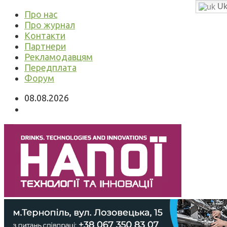
Uk
Про нас
Про журнал
Контакти
Партнери
Рекламодавцям
Передплата
Форум
08.08.2026