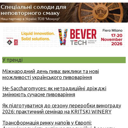
У тренді
Міжнародний день пива: виклики та нові
можливості українського пивоваріння
Не-Saccharomyces: як нетрадиційні дріжджі
змінюють сучасне пивоваріння
Як підготуватися до сезону переробки винограду
2026: практичний семінар на KRITSKI WINERY
Трансформація ринку напоїв у Європі: