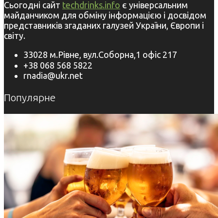
Сьогодні сайт
techdrinks.info
є універсальним
майданчиком для обміну інформацією і досвідом
представників згаданих галузей України, Європи і
світу.
33028 м.Рівне, вул.Соборна,1 офіс 217
+38 068 568 5822
rnadia@ukr.net
Популярне