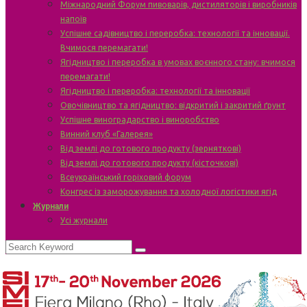
Міжнародний Форум пивоварів, дистиляторів і виробників
напоїв
Успішне садівництво і переробка: технології та інновації.
Вчимося перемагати!
Ягідництво і переробка в умовах воєнного стану: вчимося
перемагати!
Ягідництво і переробка: технології та інновації
Овочівництво та ягідництво: відкритий і закритий ґрунт
Успішне виноградарство і виноробство
Винний клуб «Галерея»
Від землі до готового продукту (зерняткові)
Від землі до готового продукту (кісточкові)
Всеукраїнський горіховий форум
Конгрес із заморожування та холодної логістики ягід
Журнали
Усі журнали