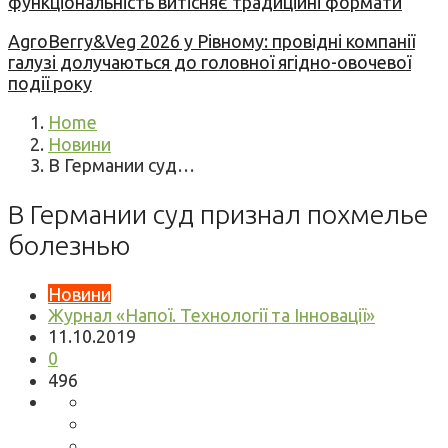
функціональність витісняє традиційні формати
AgroBerry&Veg 2026 у Рівному: провідні компанії
галузі долучаються до головної ягідно-овочевої
події року
Home
Новини
В Германии суд…
В Германии суд признал похмелье
болезнью
Новини
Журнал «Напої. Технології та Інновації»
11.10.2019
0
496