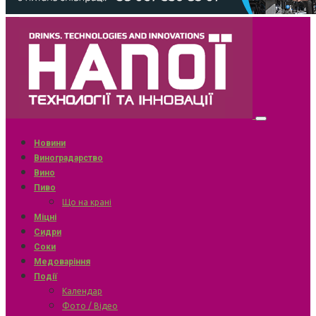
Новини
Виноградарство
Вино
Пиво
Що на крані
Міцні
Сидри
Соки
Медоваріння
Події
Календар
Фото / Відео