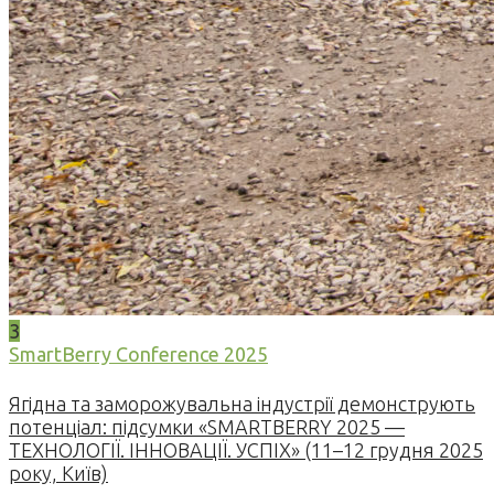
3
SmartBerry Conference 2025
Ягідна та заморожувальна індустрії демонструють
потенціал: підсумки «SMARTBERRY 2025 —
ТЕХНОЛОГІЇ. ІННОВАЦІЇ. УСПІХ» (11–12 грудня 2025
року, Київ)