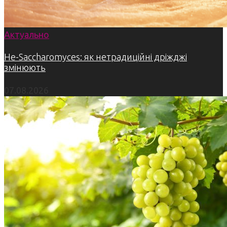
Актуально
Не-Saccharomyces: як нетрадиційні дріжджі
змінюють
07.08.2026