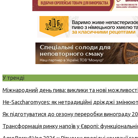
У тренді
Міжнародний день пива: виклики та нові можливості
Не-Saccharomyces: як нетрадиційні дріжджі змінюют
Як підготуватися до сезону переробки винограду 2
Трансформація ринку напоїв у Європі: функціональні