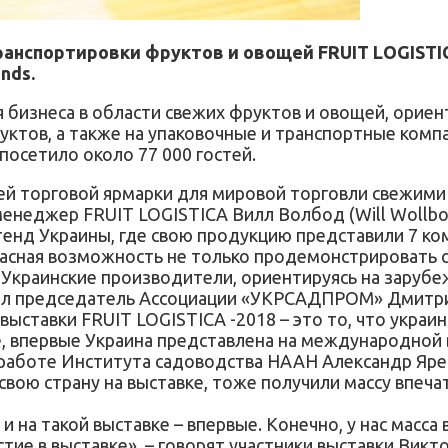
нспортировки фруктов и овощей FRUIT LOGISTICA 
nds.
я бизнеса в области свежих фруктов и овощей, орие
ктов, а также на упаковочные и транспортные компа
 посетило около 77 000 гостей.
ей торговой ярмарки для мировой торговли свежими 
менеджер FRUIT LOGISTICA Вилл Волбод (Will Wollbol
тенд Украины, где свою продукцию представили 7 к
расная возможность не только продемонстрировать с
 Украинские производители, ориентируясь на зарубе
тил председатель Ассоциации «УКРСАДПРОМ» Дмитр
выставки FRUIT LOGISTICA -2018 – это то, что укра
 впервые Украина представлена на международной в
 работе Института садоводства НААН Александр Яр
вою страну на выставке, тоже получили массу впеч
на такой выставке – впервые. Конечно, у нас масса
тие в выставке», – говорят участники выставки Вик