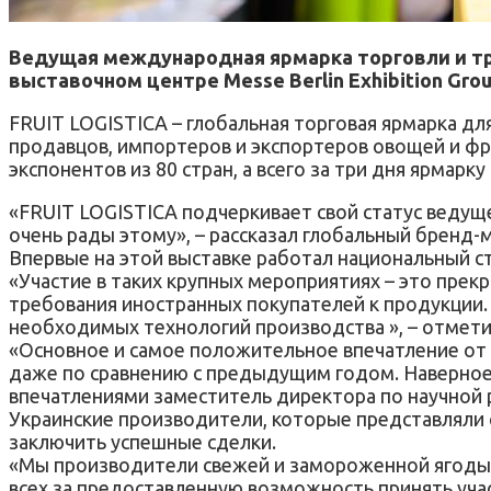
Ведущая международная ярмарка торговли и тра
выставочном центре Messe Berlin Exhibition Grou
FRUIT LOGISTICA – глобальная торговая ярмарка дл
продавцов, импортеров и экспортеров овощей и фру
экспонентов из 80 стран, а всего за три дня ярмарку
«FRUIT LOGISTICA подчеркивает свой статус ведущ
очень рады этому», – рассказал глобальный бренд-
Впервые на этой выставке работал национальный с
«Участие в таких крупных мероприятиях – это прек
требования иностранных покупателей к продукции.
необходимых технологий производства », – отме
«Основное и самое положительное впечатление от 
даже по сравнению с предыдущим годом. Наверное,
впечатлениями заместитель директора по научной
Украинские производители, которые представляли с
заключить успешные сделки.
«Мы производители свежей и замороженной ягоды и 
всех за предоставленную возможность принять учас