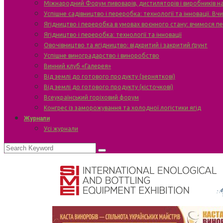
Міжнародний Форум пивоварів, дистиляторів і виробників н
Успішне садівництво і переробка: технології та інновації. В
Ягідництво і переробка в умовах воєнного стану: вчимося п
Ягідництво і переробка: технології та інновації
Овочівництво та ягідництво: відкритий і закритий ґрунт
Успішне виноградарство і виноробство
Винний клуб «Галерея»
Від землі до готового продукту (зерняткові)
Від землі до готового продукту (кісточкові)
Всеукраїнський горіховий форум
Конгрес із заморожування та холодної логістики ягід
Журнали
Усі журнали