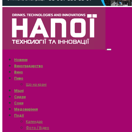
Новини
Виноградарство
Вино
Пиво
Що на крані
Міцні
Сидри
Соки
Медоваріння
Події
Календар
Фото / Відео