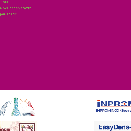
апоїв
чимося перемагати!
еремагати!