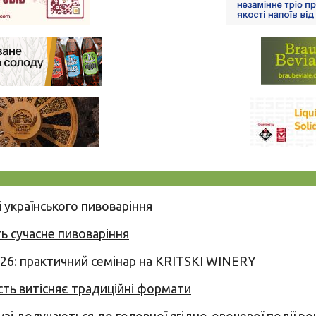
 українського пивоваріння
ь сучасне пивоваріння
026: практичний семінар на KRITSKI WINERY
сть витісняє традиційні формати