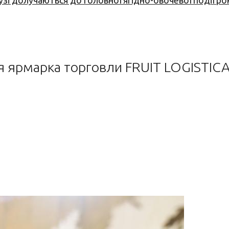
узі долучаються до головної ягідно-овочевої події ро
 ярмарка торговли FRUIT LOGISTICA