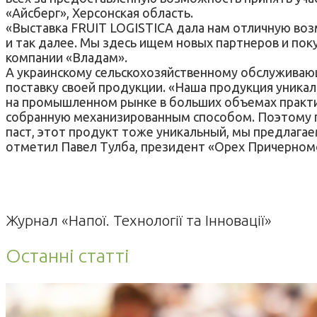
«Айсберг», Херсонская область.
«Выставка FRUIT LOGISTICA дала нам отличную возм
и так далее. Мы здесь ищем новых партнеров и пок
компании «Владам».
А украинскому сельскохозяйственному обслуживающ
поставку своей продукции. «Наша продукция уникал
на промышленном рынке в больших объемах практи
собранную механизированным способом. Поэтому пе
паст, этот продукт тоже уникальный, мы предлагае
отметил Павел Тулба, президент «Орех Причерном
Журнал «Напої. Технології та Інновації»
Останні статті