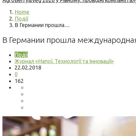
AgroBerry&Veg 2026 у Рівному: провідні компанії гал
Home
Події
В Германии прошла…
В Германии прошла международная
Події
Журнал «Напої. Технології та Інновації»
22.02.2018
0
162