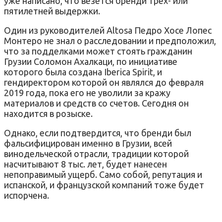
уже написано, что везется бренди трех- или
пятилетней выдержки.
Один из руководителей Altosa Педро Хосе Лопес
Монтеро не знал о расследовании и предположил,
что за подделками может стоять гражданин
Грузии Соломон Ахалкаци, по инициативе
которого была создана Iberica Spirit, и
гендиректором которой он являлся до февраля
2019 года, пока его не уволили за кражу
материалов и средств со счетов. Сегодня он
находится в розыске.
Однако, если подтвердится, что бренди был
фальсифицирован именно в Грузии, всей
винодельческой отрасли, традиции которой
насчитывают 8 тыс. лет, будет нанесен
непоправимый ущерб. Само собой, репутация и
испанской, и французской компаний тоже будет
испорчена.