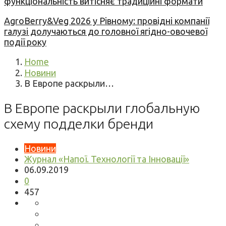
функціональність витісняє традиційні формати
AgroBerry&Veg 2026 у Рівному: провідні компанії
галузі долучаються до головної ягідно-овочевої
події року
Home
Новини
В Европе раскрыли…
В Европе раскрыли глобальную
схему подделки бренди
Новини
Журнал «Напої. Технології та Інновації»
06.09.2019
0
457