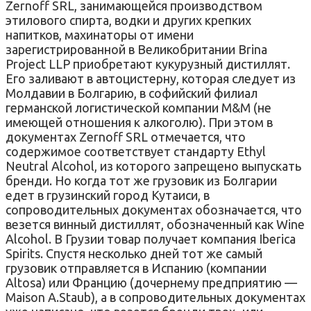
Zernoff SRL, занимающейся производством
этилового спирта, водки и других крепких
напитков, махинаторы от имени
зарегистрированной в Великобритании Brina
Project LLP приобретают кукурузный дистиллят.
Его заливают в автоцистерну, которая следует из
Молдавии в Болгарию, в софийский филиал
германской логистической компании M&M (не
имеющей отношения к алкоголю). При этом в
документах Zernoff SRL отмечается, что
содержимое соответствует стандарту Ethyl
Neutral Alcohol, из которого запрещено выпускать
бренди. Но когда тот же грузовик из Болгарии
едет в грузинский город Кутаиси, в
сопроводительных документах обозначается, что
везется винный дистиллят, обозначенный как Wine
Alcohol. В Грузии товар получает компания Iberica
Spirits. Спустя несколько дней тот же самый
грузовик отправляется в Испанию (компании
Altosa) или Францию (дочернему предприятию —
Maison A.Staub), а в сопроводительных документах