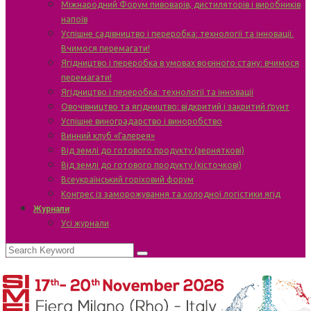
Міжнародний Форум пивоварів, дистиляторів і виробників
напоїв
Успішне садівництво і переробка: технології та інновації.
Вчимося перемагати!
Ягідництво і переробка в умовах воєнного стану: вчимося
перемагати!
Ягідництво і переробка: технології та інновації
Овочівництво та ягідництво: відкритий і закритий ґрунт
Успішне виноградарство і виноробство
Винний клуб «Галерея»
Від землі до готового продукту (зерняткові)
Від землі до готового продукту (кісточкові)
Всеукраїнський горіховий форум
Конгрес із заморожування та холодної логістики ягід
Журнали
Усі журнали