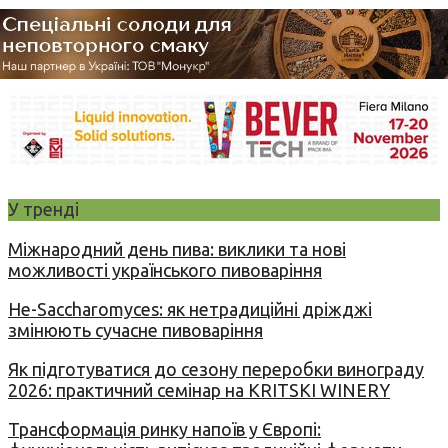
У тренді
Міжнародний день пива: виклики та нові
можливості українського пивоваріння
Не-Saccharomyces: як нетрадиційні дріжджі
змінюють сучасне пивоваріння
Як підготуватися до сезону переробки винограду
2026: практичний семінар на KRITSKI WINERY
Трансформація ринку напоїв у Європі: