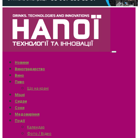
Новини
Виноградарство
Вино
Пиво
Що на крані
Міцні
Сидри
Соки
Медоваріння
Події
Календар
Фото / Відео