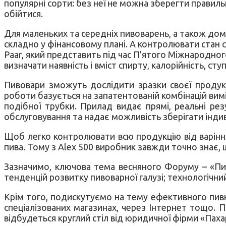
популярні сорти: без неї не можна зберегти правиль
обійтися.
Для маленьких та середніх пивоварень, а також дом
складно у фінансовому плані. А контролювати стан 
Paar, який представить під час П’ятого Міжнародно
визначати наявність і вміст спирту, калорійність, ст
Пивовари зможуть дослідити зразки своєї продукц
роботи базується на запатентованій комбінацій вимі
подібної трубки. Прилад видає прямі, реальні ре
обслуговування та надає можливість зберігати інди
Щоб легко контролювати всю продукцію від варіння
пива. Тому з Alex 500 виробник завжди точно знає, 
Зазначимо, ключова тема весняного Форуму – «Пиво
тенденцій розвитку пивоварної галузі; технологічний
Крім того, подискутуємо на тему ефективного пивно
спеціалізованих магазинах, через Інтернет тощо. 
відбудеться круглий стіл від юридичної фірми «Паха