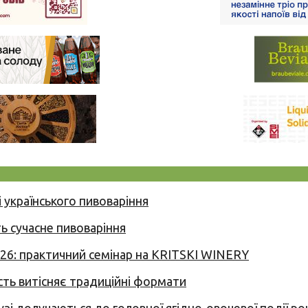
 українського пивоваріння
ь сучасне пивоваріння
026: практичний семінар на KRITSKI WINERY
сть витісняє традиційні формати