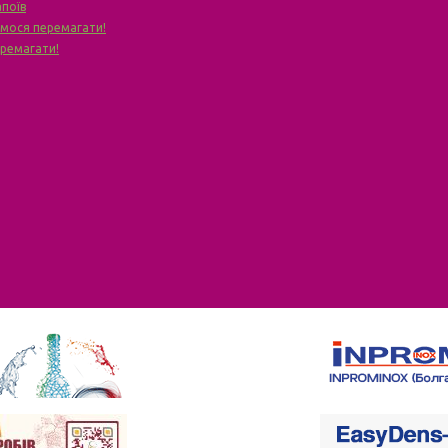
апоїв
чимося перемагати!
еремагати!