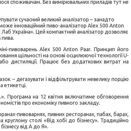
илося споживачам. Без вимірювальних приладів тут не
упувати сучасний великий аналізатор – занадто
оможе інноваційний пиво-аналізатор Alex 500 Anton
у Лаб Україна». Цей компактний аналізатор дозволяє
 пива.
іні-пивоварень Alex 500 Anton Paar. Принцип його
ювання щільності на основі осцилюючої технології U-
 або дистиляції. Працює без додаткових витрат на
зок – дегазувати і відфільтрувати невелику порцію
а етикетці.
 …». Програма на 12 квітня включатиме обговорення
ономістів про економіку пивного закладу.
ранах-пивоварнях, пивних ресторанах, пабах, барах,
 круглому столі «Від хобі до бізнесу». Традиційно
ізнесу від А до Я».