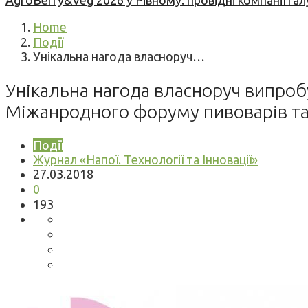
AgroBerry&Veg 2026 у Рівному: провідні компанії гал
Home
Події
Унікальна нагода власноруч…
Унікальна нагода власноруч випробу
Міжанродного форуму пивоварів та р
Події
Журнал «Напої. Технології та Інновації»
27.03.2018
0
193