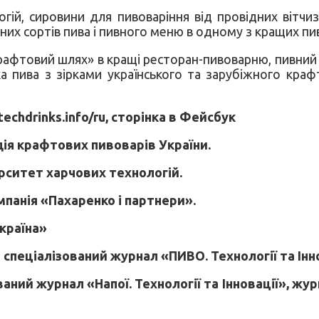
гій, сировини для пивоваріння від провідних вітчи
их сортів пива і пивного меню в одному з кращих пив
рафтовий шлях» в кращі ресторан-пивоварню, пивний 
а пива з зірками українського та зарубіжного кр
techdrinks.info/ru, сторінка в Фейсбук
ія крафтових пивоварів України.
рситет харчових технологій.
панія «Пахаренко і партнери».
країна»
спеціалізований журнал «ПИВО. Технології та Інн
аний журнал «Напої. Технології та Інновації», жу