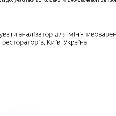
узі долучаються до головної ягідно-овочевої події ро
вати аналізатор для міні-пивоварен
естораторів, Київ, Україна