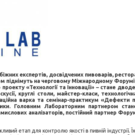
біжних експертів, досвідчених пивоварів, рестор
тем піднімуть на черговому Міжнародному Форумі 
проекту «Технології та Інновації» – стане дводе
кусії, круглі столи, майстер-класи, технологічн
ораційна варка та семінар-практикум «Дефекти 
ники. Головним Лабораторним партнером стан
мислових аналізаторів, постійний партнер Форум
ивий етап для контролю якості в пивній індустрії. 