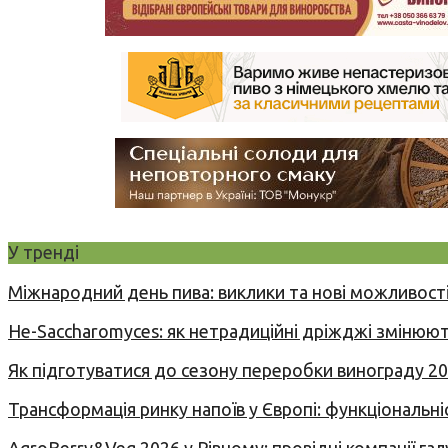
У тренді
Міжнародний день пива: виклики та нові можливості
Не-Saccharomyces: як нетрадиційні дріжджі змінюют
Як підготуватися до сезону переробки винограду 2
Трансформація ринку напоїв у Європі: функціональні