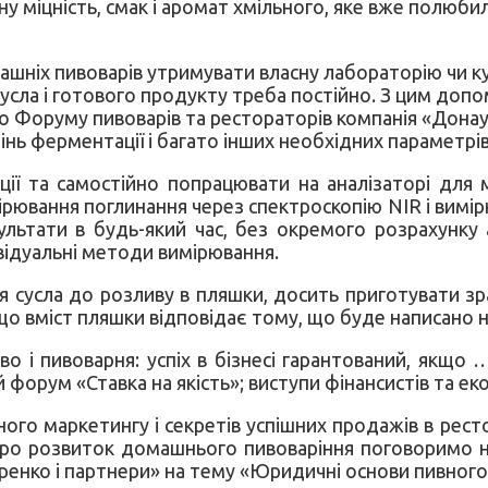
ну міцність, смак і аромат хмільного, яке вже полюб
ашніх пивоварів утримувати власну лабораторію чи к
сусла і готового продукту треба постійно. З цим доп
го Форуму пивоварів та рестораторів компанія «Дона
упінь ферментації і багато інших необхідних параметрів
ії та самостійно попрацювати на аналізаторі для м
рювання поглинання через спектроскопію NIR і вимір
зультати в будь-який час, без окремого розрахунку
відуальні методи вимірювання.
 сусла до розливу в пляшки, досить приготувати зра
що вміст пляшки відповідає тому, що буде написано н
 і пивоварня: успіх в бізнесі гарантований, якщо
 форум «Ставка на якість»; виступи фінансистів та ек
го маркетингу і секретів успішних продажів в ресто
Про розвиток домашнього пивоваріння поговоримо на
ренко і партнери» на тему «Юридичні основи пивного б