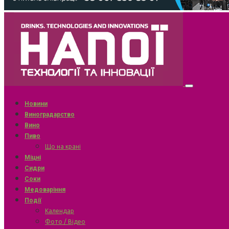
Новини
Виноградарство
Вино
Пиво
Що на крані
Міцні
Сидри
Соки
Медоваріння
Події
Календар
Фото / Відео