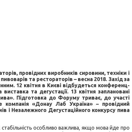
аторів, провідних виробників сировини, техніки і
пивоварів та рестораторів – весна 2018. Захід за
нним. 12 квітня в Києві відбудеться конференц-
а виставка та дегустації. 13 квітня заплановані
пива». Підготовка до Форуму триває, до участі
е компанія «Донау Лаб Україна» – провідний
ів і Незалежного Дегустаційного конкурсу пива
Їх стабільність особливо важлива, якщо мова йде про