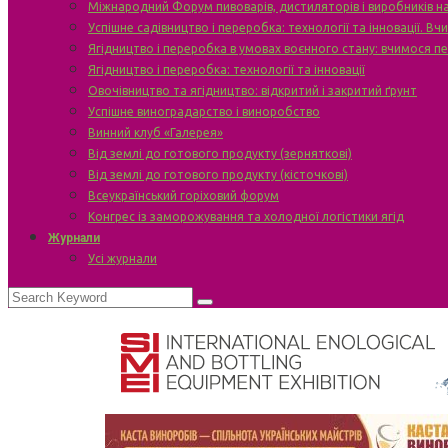
Міжнародний Форум пивоварів, дистиляторів і виробників н
Успішне садівництво і переробка: технології та інновації. В
Ягідництво і переробка в умовах воєнного стану: вчимося п
Ягідництво і переробка: технології та інновації
Овочівництво та ягідництво: відкритий і закритий ґрунт
Успішне виноградарство і виноробство
Винний клуб «Галерея»
Від землі до готового продукту (зерняткові)
Від землі до готового продукту (кісточкові)
Всеукраїнський горіховий форум
Конгрес із заморожування та холодної логістики ягід
Журнали
Усі журнали