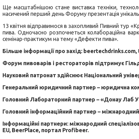
Ще масштабнішою стане виставка техніки, техноло
насичений перший день Форуму презентація унікальн
13 квітня відправимося в захопливий Пивний тур «К
пива. Одночасно розпочнеться колабораційна варк
семінар-практикум на тему «Дефекти пива».
Більше інформації про захід: beertechdrinks.com, 
Форум пивоварів і рестораторів підтримує Гільд
Науковий патронат здійснює Національний уніве
Генеральний юридичний партнер – юридична ком
Головний Лабораторний партнер – «Донау Лаб У
Головний інформаційний партнер – міжнародний 
Інформаційні партнери: міжнародний спеціалізов
EU, BeerPlace, портал Profibeer.