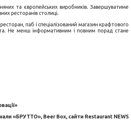
зняних та європейських виробників. Завершуватиме
них ресторанів столиці.
ресторан, паб і спеціалізований магазин крафтового
афта. Не менш інформативним і повним порад стане
овації»
рнали «БРУТТО», Beer Box, сайти Restaurant NEWS