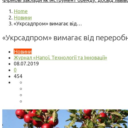
Фірмові заклади як інструмент бренду: досвід львів
Home
Новини
«Укрсадпром» вимагає від…
«Укрсадпром» вимагає від переробн
Новини
Журнал «Напої. Технології та Інновації»
08.07.2019
0
454