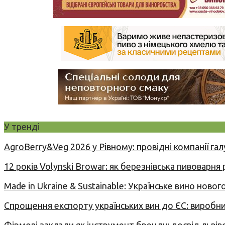
У тренді
AgroBerry&Veg 2026 у Рівному: провідні компанії гал
12 років Volynski Browar: як березнівська пивоварня
Made in Ukraine & Sustainable: Українське вино но
Спрощення експорту українських вин до ЄС: вироб