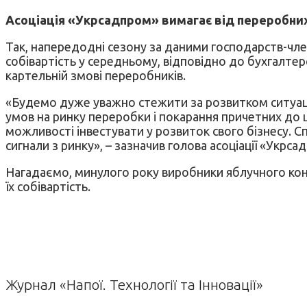
Асоціація «Укрсадпром» вимагає від переробних
Так, напередодні сезону за даними господарств-членів
собівартість у середньому, відповідно до бухгалтерс
картельній змові переробників.
«Будемо дуже уважно стежити за розвитком ситуаці
умов на ринку переробки і покарання причетних до ц
можливості інвестувати у розвиток свого бізнесу. 
сигнали з ринку», – зазначив голова асоціації «Укрс
Нагадаємо, минулого року виробники яблучного кон
їх собівартість.
Журнал «Напої. Технології та Інновації»