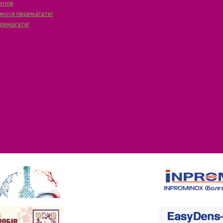
апоїв
чимося перемагати!
еремагати!