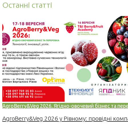
Останні статті
AgroBerry&Veg 2026. Ягідно-овочевий бізнес та переро
AgroBerry&Veg 2026 у Рівному: провідні компан