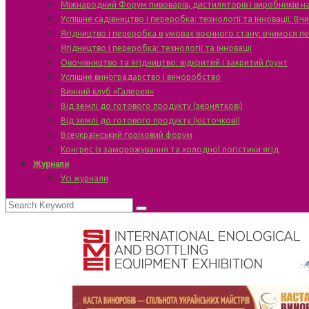
Міжнародний Форум пивоварів, дистиляторів і виробників н
Успішне садівництво і переробка: технології та інновації. В
Ягідництво і переробка в умовах воєнного стану: вчимося п
Ягідництво і переробка: технології та інновації
Овочівництво та ягідництво: відкритий і закритий ґрунт
Успішне виноградарство і виноробство
Винний клуб «Галерея»
Від землі до готового продукту (зерняткові)
Від землі до готового продукту (кісточкові)
Всеукраїнський горіховий форум
Конгрес із заморожування та холодної логістики ягід
Журнали
Усі журнали