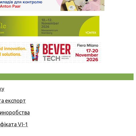
ку
та експорт
 виноробства
іката VI-1