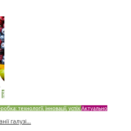
бка: технології, інновації, успіх
Актуально
ії галузі...