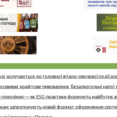
узі долучаються до головної ягідно-овочевої події ро
 розвиває крафтове пивоваріння, безалкогольні напої 
вого покоління — як ESG-практики формують майбутнє
никам запропонують новий формат оформлення сертиф