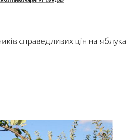
ської пивоварні «Правда»
иків справедливих цін на яблука