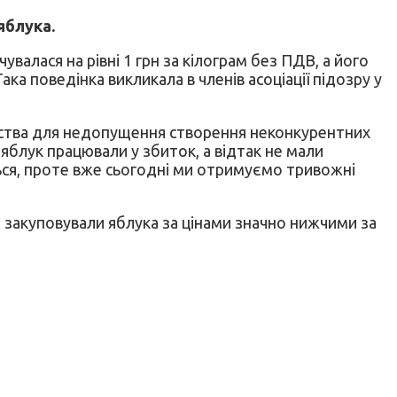
яблука.
увалася на рівні 1 грн за кілограм без ПДВ, а його
а поведінка викликала в членів асоціації підозру у
вства для недопущення створення неконкурентних
яблук працювали у збиток, а відтак не мали
ться, проте вже сьогодні ми отримуємо тривожні
закуповували яблука за цінами значно нижчими за