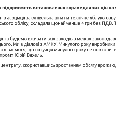
 підприємств встановлення справедливих цін на 
 асоціації закупівельна ціна на технічне яблуко озвуч
ького обліку, складала щонайменше 4 грн без ПДВ. Так
ї та будемо вживати всіх заходів в межах законода
ього. Ми в діалозі з АМКУ. Минулого року виробники 
Сподіваємося, що ситуація минулого року не повтори
адпром» Юрій Вахель.
центрату, скориставшись зростанням обсягу врожаю, 