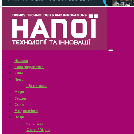
Новини
Виноградарство
Вино
Пиво
Що на крані
Міцні
Сидри
Соки
Медоваріння
Події
Календар
Фото / Відео