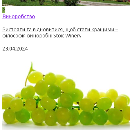
2
Виноробство
Вистояти та відновитися, щоб стати кращими –
філософія виноробні Stoic Winery
23.04.2024