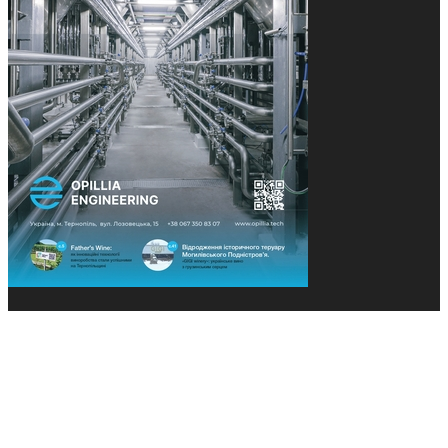
© 2013-2026 Засновники: Конєва К.В., Ящук Н.І.
Назва, концепція та дизайн проєктів медіагрупи
«Технології та Інновації» охороняється Законом
«Про авторське право». Редакція не відповідає за
тексти рекламних оголошень. Думка редакції
може не збігатися з точками зору авторів