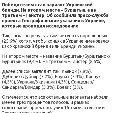
Победителем стал вариант Украинский
бренди. На втором месте – Бурштын, а на
третьем – Гайстер
.
Об сообщила пресс-служба
проекта Географические указания в Украине,
которые проводил исследование.
Так, согласно результатам, четверть опрошенных
(25,6%) хотят, чтобы коньяк в Украине именовался
как Украинский бренди или Бренди Украины.
На втором месте – название Бурштын/Бурштынок/
Бурштыняк (9,4%). На третьем – Гайстер (8,5%).
Далее список выглядит так: Кьянок (7,9%),
Дубовик/Дубняр (7,2%), Брунат (5,3%), Каннук
(4,5%), Укрньяк/Украньяк (4,3%), Сонцедар/
Сандарам/Виндар (3,3%), Бревис (3%).
Отмечается, что все остальные варианты набрали
менее трех процентов голосов. В рамках
голосования проект получил 16 тысяч ответов и
“десятки предложений”.