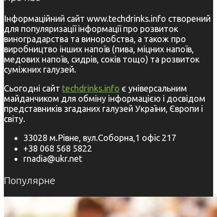
Інформаційний сайт www.techdrinks.info створений
для популяризації інформації про розвиток
виноградарства та виноробства, а також про
виробництво інших напоїв (пива, міцних напоїв,
медових напоїв, сидрів, соків тощо) та розвиток
суміжних галузей.
Сьогодні сайт
techdrinks.info
є універсальним
майданчиком для обміну інформацією і досвідом
представників згаданих галузей України, Європи і
світу.
33028 м.Рівне, вул.Соборна,1 офіс 217
+38 068 568 5822
rnadia@ukr.net
Популярне