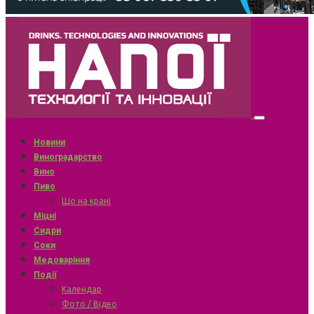
Новини
Виноградарство
Вино
Пиво
Що на крані
Міцні
Сидри
Соки
Медоваріння
Події
Календар
Фото / Відео