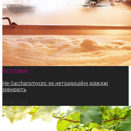
Актуально
Не-Saccharomyces: як нетрадиційні дріжджі
змінюють
07.08.2026