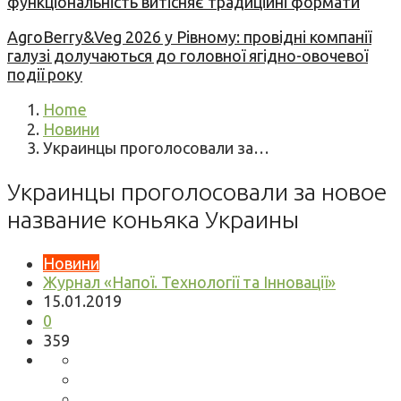
функціональність витісняє традиційні формати
AgroBerry&Veg 2026 у Рівному: провідні компанії
галузі долучаються до головної ягідно-овочевої
події року
Home
Новини
Украинцы проголосовали за…
Украинцы проголосовали за новое
название коньяка Украины
Новини
Журнал «Напої. Технології та Інновації»
15.01.2019
0
359