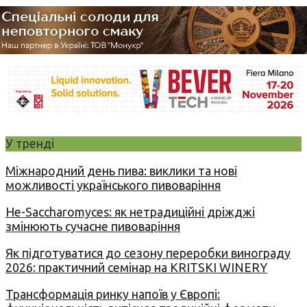
У тренді
Міжнародний день пива: виклики та нові
можливості українського пивоваріння
Не-Saccharomyces: як нетрадиційні дріжджі
змінюють сучасне пивоваріння
Як підготуватися до сезону переробки винограду
2026: практичний семінар на KRITSKI WINERY
Трансформація ринку напоїв у Європі: