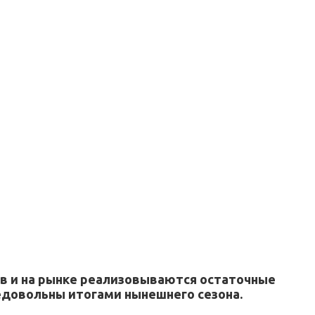
сов и на рынке реализовываются остаточные
едовольны итогами нынешнего сезона.