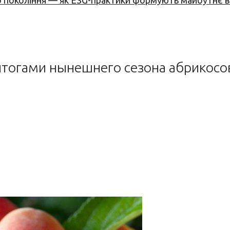
вого покоління — як ESG-практики формують майбутнє
тогами нынешнего сезона абрикосо