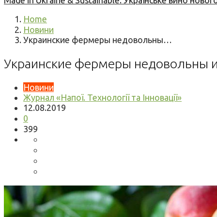
Made in Ukraine & Sustainable: Українське вино но
Home
Новини
Украинские фермеры недовольны…
Украинские фермеры недовольны и
Новини
Журнал «Напої. Технології та Інновації»
12.08.2019
0
399