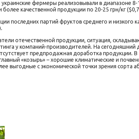
 украинские фермеры реализовывали в диапазоне 8-10 
более качественной продукции по 20-25 грн/кг ($0,78
ции последних партий фруктов среднего и низкого к
.
атели отечественной продукции, ситуация, складыва
тинга у компаний-производителей. На сегодняшний 
сутствует предпродажная доработка продукции. В ч
й главный «козырь» – хорошие климатические и почве
ее выгодные с экономической точки зрения сорта а