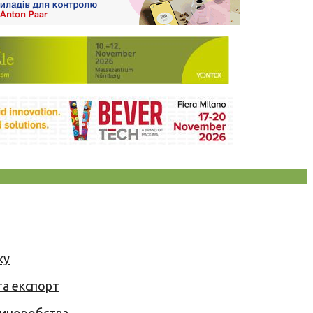
ку
та експорт