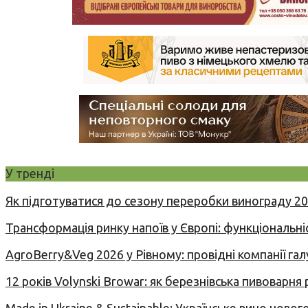
У тренді
Як підготуватися до сезону переробки винограду 2
Трансформація ринку напоїв у Європі: функціональні
AgroBerry&Veg 2026 у Рівному: провідні компанії гал
12 років Volynski Browar: як березнівська пивоварня