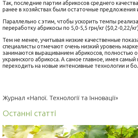
Так, последние партии абрикосов среднего качества
ранее в хозяйствах были остаточные предложения и 
Параллельно с этим, чтобы ускорить темпы реализа
переработку абрикосы по 5,0-5,5 грн/кг ($0,2-0,22/кг)
Тем не менее, учитывая низкие качественные показ
специалисты отмечают очень низкий уровень марке
занимаются выращиванием абрикосов, полностью от
украинского абрикоса. А самое главное, имея самы
переходить на новые интенсивные технологии и бол
Журнал «Напої. Технології та Інновації»
Останні статті