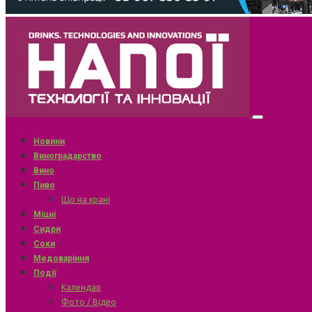
Новини
Виноградарство
Вино
Пиво
Що на крані
Міцні
Сидри
Соки
Медоваріння
Події
Календар
Фото / Відео