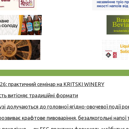
026: практичний семінар на KRITSKI WINERY
сть витісняє традиційні формати
узі долучаються до головної ягідно-овочевої події ро
 розвиває крафтове пивоваріння, безалкогольні напої 