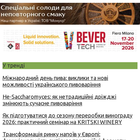
У тренді
Міжнародний день пива: виклики та нові
можливості українського пивоваріння
Не-Saccharomyces: як нетрадиційні дріжджі
змінюють сучасне пивоваріння
Як підготуватися до сезону переробки винограду
2026: практичний семінар на KRITSKI WINERY
Трансформація ринку напоїв у Європі: