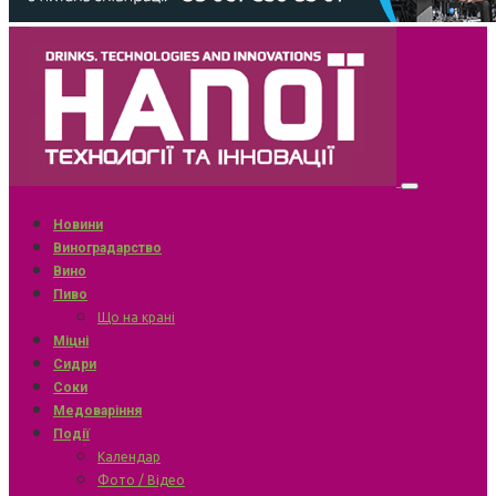
Новини
Виноградарство
Вино
Пиво
Що на крані
Міцні
Сидри
Соки
Медоваріння
Події
Календар
Фото / Відео