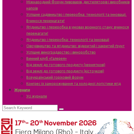
Міжнародний Форум пивоварів, дистиляторів і виробників
напоїв
Успішне садівництво і переробка: технології та інновації.
Вчимося перемагати!
Ягідництво і переробка в умовах воєнного стану: вчимося
перемагати!
Ягідництво і переробка: технології та інновації
Овочівництво та ягідництво: відкритий і закритий ґрунт
Успішне виноградарство і виноробство
Винний клуб «Галерея»
Від землі до готового продукту (зерняткові)
Від землі до готового продукту (кісточкові)
Всеукраїнський горіховий форум
Конгрес із заморожування та холодної логістики ягід
Журнали
Усі журнали