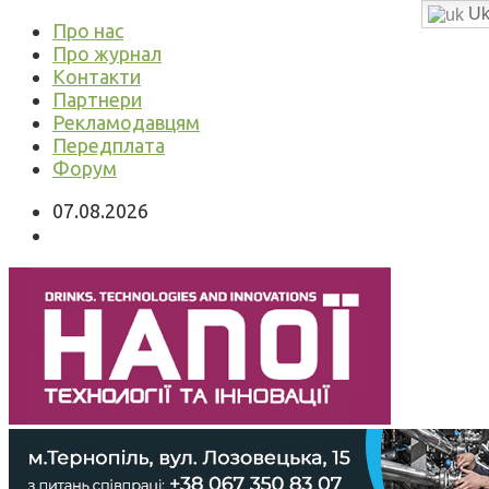
Uk
Про нас
Про журнал
Контакти
Партнери
Рекламодавцям
Передплата
Форум
07.08.2026