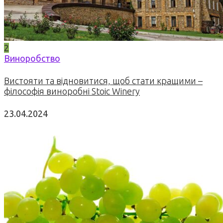
2
Виноробство
Вистояти та відновитися, щоб стати кращими –
філософія виноробні Stoic Winery
23.04.2024