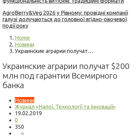
функціональність витісняє традиційні формати
AgroBerry&Veg 2026 у Рівному: провідні компанії
галузі долучаються до головної ягідно-овочевої
події року
Home
Новини
Украинские аграрии получат…
Украинские аграрии получат $200
млн под гарантии Всемирного
банка
Новини
Журнал «Напої. Технології та Інновації»
19.02.2019
0
350