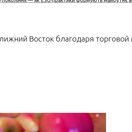
вого покоління — як ESG-практики формують майбутнє
лижний Восток благодаря торговой м