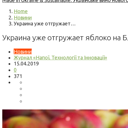
Made in Ukraine & Sustainable: Українське вино но
Home
Новини
Украина уже отгружает…
Украина уже отгружает яблоко на Б
Новини
Журнал «Напої. Технології та Інновації»
15.04.2019
0
371