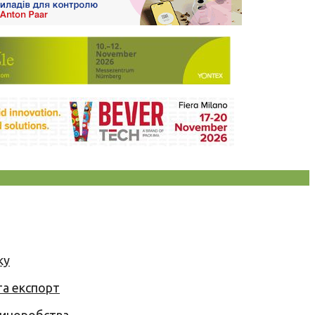
ку
та експорт