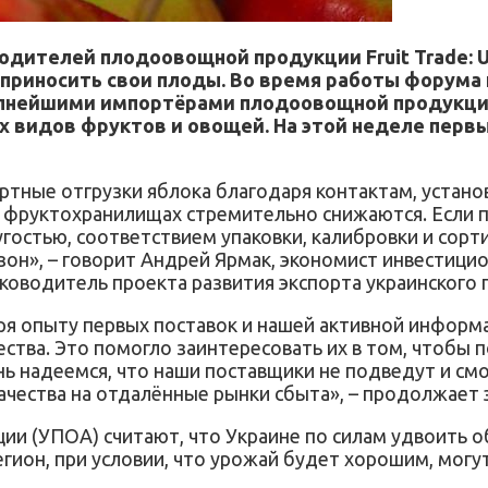
ителей плодоовощной продукции Fruit Trade: Ukr
 приносить свои плоды. Во время работы форума 
рупнейшими импортёрами плодоовощной продукци
гих видов фруктов и овощей. На этой неделе пер
ортные отгрузки яблока благодаря контактам, устан
а в фруктохранилищах стремительно снижаются. Если
угостью, соответствием упаковки, калибровки и сор
зон», – говорит Андрей Ярмак, экономист инвестиц
ководитель проекта развития экспорта украинского 
даря опыту первых поставок и нашей активной инфо
ества. Это помогло заинтересовать их в том, чтобы
нь надеемся, что наши поставщики не подведут и см
ества на отдалённые рынки сбыта», – продолжает э
и (УПОА) считают, что Украине по силам удвоить о
регион, при условии, что урожай будет хорошим, могу