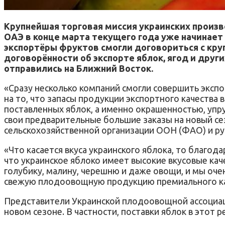
Крупнейшая торговая миссия украинских производ
ОАЭ в конце марта текущего года уже начинает
экспортёры фруктов смогли договориться с к
договорённости об экспорте яблок, ягод и дру
отправились на Ближний Восток.
«Сразу несколько компаний смогли совершить эксп
на то, что запасы продукции экспортного качеств
поставленных яблок, а именно окрашенностью, упр
свои предварительные большие заказы на новый се
сельскохозяйственной организации ООН (ФАО) и ру
«Что касается вкуса украинского яблока, то благо
что украинское яблоко имеет высокие вкусовые кач
голубику, малину, черешню и даже овощи, и мы оче
свежую плодоовощную продукцию премиального кач
Представители Украинской плодоовощной ассоциаци
новом сезоне. В частности, поставки яблок в этот 