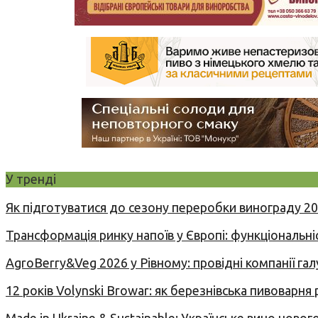
У тренді
Як підготуватися до сезону переробки винограду 2
Трансформація ринку напоїв у Європі: функціональні
AgroBerry&Veg 2026 у Рівному: провідні компанії гал
12 років Volynski Browar: як березнівська пивоварня