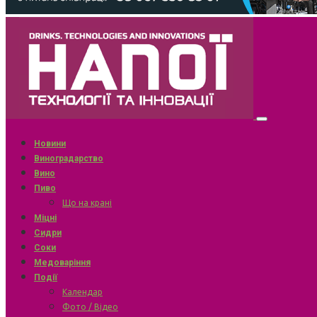
Новини
Виноградарство
Вино
Пиво
Що на крані
Міцні
Сидри
Соки
Медоваріння
Події
Календар
Фото / Відео