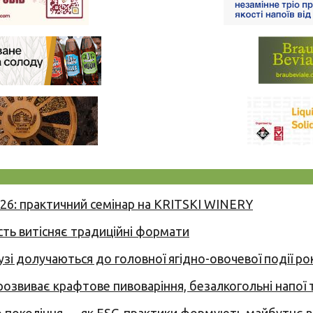
026: практичний семінар на KRITSKI WINERY
сть витісняє традиційні формати
узі долучаються до головної ягідно-овочевої події ро
 розвиває крафтове пивоваріння, безалкогольні напої 