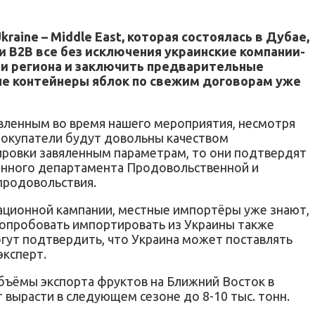
aine – Middle East, которая состоялась в Дубае,
и В2В все без исключения украинские компании-
и региона и заключить предварительные
вые контейнеры яблок по свежим договорам уже
овленным во время нашего мероприятия, несмотря
 покупатели будут довольны качеством
тировки завяленным параметрам, то они подтвердят
ионного департамента Продовольственной и
продовольствия.
рмационной кампании, местные импортёры уже знают,
 попробовать импортировать из Украины также
огут подтвердить, что Украина может поставлять
ксперт.
бъёмы экспорта фруктов на Ближний Восток в
т вырасти в следующем сезоне до 8-10 тыс. тонн.