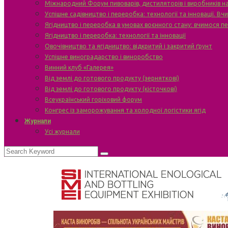
Міжнародний Форум пивоварів, дистиляторів і виробників н
Успішне садівництво і переробка: технології та інновації. В
Ягідництво і переробка в умовах воєнного стану: вчимося п
Ягідництво і переробка: технології та інновації
Овочівництво та ягідництво: відкритий і закритий ґрунт
Успішне виноградарство і виноробство
Винний клуб «Галерея»
Від землі до готового продукту (зерняткові)
Від землі до готового продукту (кісточкові)
Всеукраїнський горіховий форум
Конгрес із заморожування та холодної логістики ягід
Журнали
Усі журнали