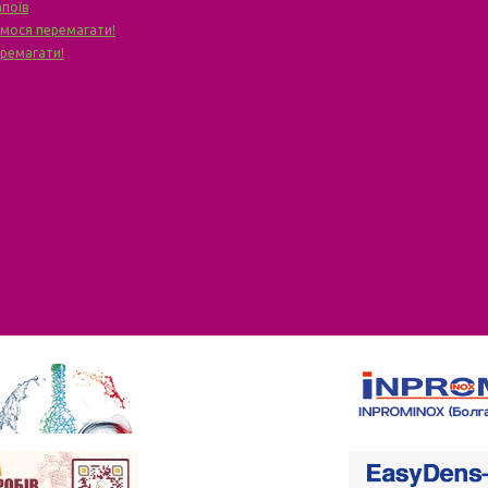
апоїв
чимося перемагати!
еремагати!