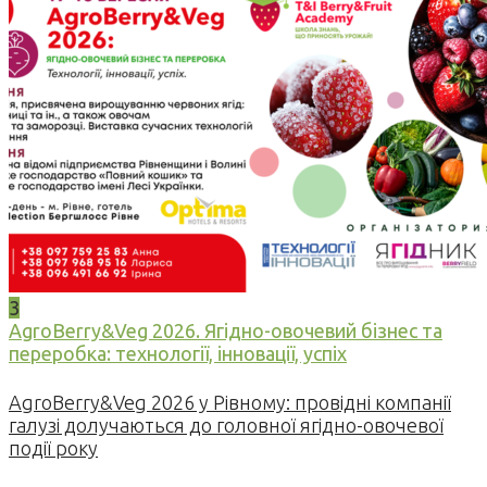
3
AgroBerry&Veg 2026. Ягідно-овочевий бізнес та
переробка: технології, інновації, успіх
AgroBerry&Veg 2026 у Рівному: провідні компанії
галузі долучаються до головної ягідно-овочевої
події року