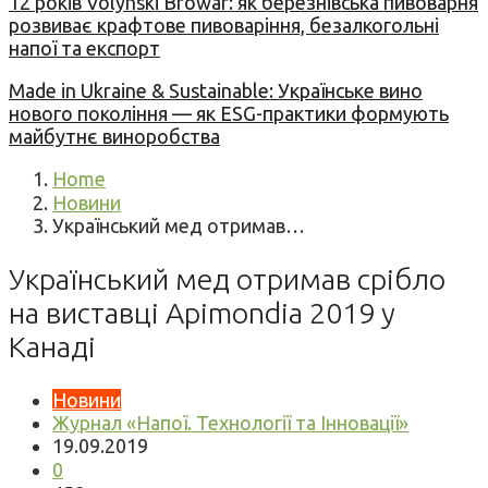
12 років Volynski Browar: як березнівська пивоварня
розвиває крафтове пивоваріння, безалкогольні
напої та експорт
Made in Ukraine & Sustainable: Українське вино
нового покоління — як ESG-практики формують
майбутнє виноробства
Home
Новини
Український мед отримав…
Український мед отримав срібло
на виставці Apimondia 2019 у
Канаді
Новини
Журнал «Напої. Технології та Інновації»
19.09.2019
0