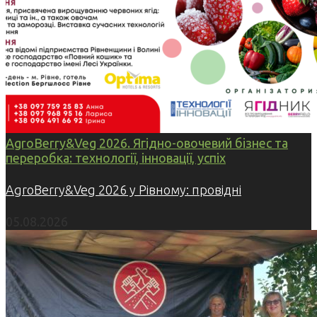
AgroBerry&Veg 2026. Ягідно-овочевий бізнес та
переробка: технології, інновації, успіх
AgroBerry&Veg 2026 у Рівному: провідні
05.08.2026