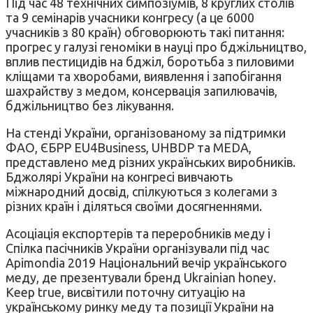
Під час 48 технічних симпозіумів, 8 круглих столів
та 9 семінарів учасники конгресу (а це 6000
учасників з 80 країн) обговорюють такі питання:
прогрес у галузі геноміки в науці про бджільництво,
вплив пестицидів на бджіл, боротьба з пиловими
кліщами та хворобами, виявлення і запобігання
шахрайству з медом, консервація запилювачів,
бджільництво без лікування.
На стенді України, організованому за підтримки
ФАО, ЄБРР EU4Business, UHBDP та MEDA,
представлено мед різних українських виробників.
Бджолярі України на конгресі вивчають
міжнародний досвід, спілкуються з колегами з
різних країн і діляться своїми досягненнями.
Асоціація експортерів та переробників меду і
Спілка пасічників України організували під час
Apimondia 2019 Національний вечір українського
меду, де презентували бренд Ukrainian honey.
Keep true, висвітили поточну ситуацію на
українському ринку меду та позиції України на