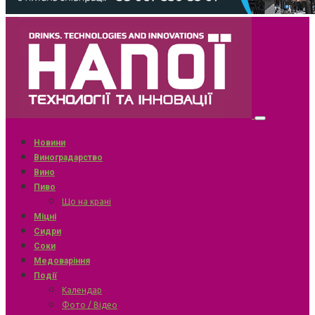
Новини
Виноградарство
Вино
Пиво
Що на крані
Міцні
Сидри
Соки
Медоваріння
Події
Календар
Фото / Відео