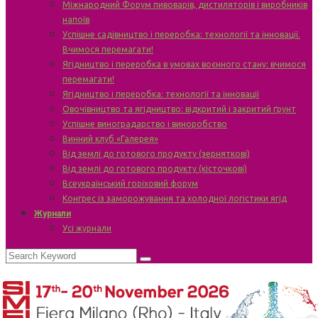
Міжнародний Форум пивоварів, дистиляторів і виробників
напоїв
Успішне садівництво і переробка: технології та інновації.
Вчимося перемагати!
Ягідництво і переробка в умовах воєнного стану: вчимося
перемагати!
Ягідництво і переробка: технології та інновації
Овочівництво та ягідництво: відкритий і закритий ґрунт
Успішне виноградарство і виноробство
Винний клуб «Галерея»
Від землі до готового продукту (зерняткові)
Від землі до готового продукту (кісточкові)
Всеукраїнський горіховий форум
Конгрес із заморожування та холодної логістики ягід
Журнали
Усі журнали