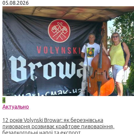
05.08.2026
4
Актуально
12 років Volynski Browar: як березнівська
пивоварня розвиває крафтове пивоваріння,
безалкогольні напої та експорт