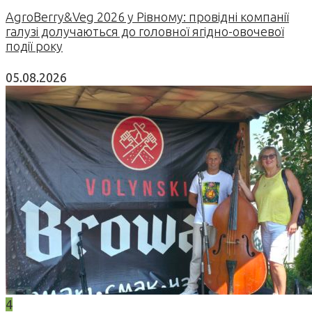
AgroBerry&Veg 2026 у Рівному: провідні компанії
галузі долучаються до головної ягідно-овочевої
події року
05.08.2026
4