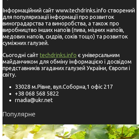
Інформаційний сайт www.techdrinks.info створений
для популяризації інформації про розвиток
виноградарства та виноробства, а також про
виробництво інших напоїв (пива, міцних напоїв,
медових напоїв, сидрів, соків тощо) та розвиток
суміжних галузей.
Сьогодні сайт
techdrinks.info
є універсальним
майданчиком для обміну інформацією і досвідом
представників згаданих галузей України, Європи і
світу.
33028 м.Рівне, вул.Соборна,1 офіс 217
+38 068 568 5822
rnadia@ukr.net
Популярне