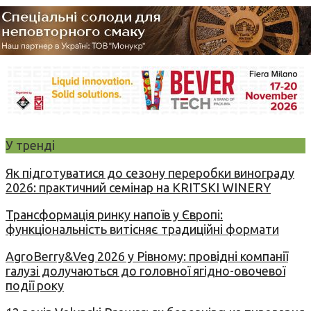
У тренді
Як підготуватися до сезону переробки винограду
2026: практичний семінар на KRITSKI WINERY
Трансформація ринку напоїв у Європі:
функціональність витісняє традиційні формати
AgroBerry&Veg 2026 у Рівному: провідні компанії
галузі долучаються до головної ягідно-овочевої
події року