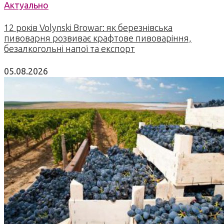
Актуально
12 років Volynski Browar: як березнівська
пивоварня розвиває крафтове пивоваріння,
безалкогольні напої та експорт
05.08.2026