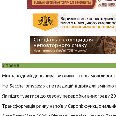
У тренді
Міжнародний день пива: виклики та нові можливості
Не-Saccharomyces: як нетрадиційні дріжджі змінюют
Як підготуватися до сезону переробки винограду 2
Трансформація ринку напоїв у Європі: функціональні