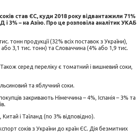
 соків став ЄС, куди 2018 року відвантажили 71%
 і 3% – на Азію. Про це розповіла аналітик УКАБ
. тонн продукції (32% всіх поставок з України),
або 3,1 тис. тонн) та Словаччина (4% або 1,9 тис.
 Також серед переліку є томатний і вишневий соки,
пельсиновий та яблучний соки.
покупців закривають Німеччина – 4%, Іспанія – 3% та
в.
 Китай і Таїланд (по 3% відповідно).
спорт соків з України до країн ЄС. Дія безмитних