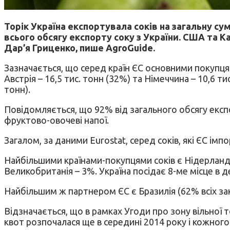
Торік Україна експортувала соків на загальну с
всього обсягу експорту соку з України. США та К
Дар’я Гриценко, пише AgroGuide.
Зазначається, що серед країн ЄС основними покупцям
Австрія – 16,5 тис. тонн (32%) та Німеччина – 10,6 т
тонн).
Повідомляється, що 92% від загального обсягу експо
фруктово-овочеві напої.
Загалом, за даними Eurostat, серед соків, які ЄС імп
Найбільшими країнами-покупцями соків є Нідерланди –
Великобританія – 3%. Україна посідає 8-ме місце в д
Найбільшим ж партнером ЄС є Бразилія (62% всіх заку
Відзначається, що в рамках Угоди про зону вільної т
квот розпочалася ще в середині 2014 року і кожног