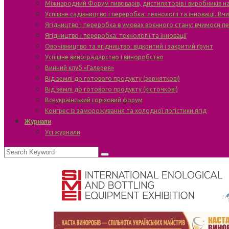
Міжнародний Форум пивоварів, дистиляторів і виробників н
Успішне садівництво і переробка: технології та інновації. В
Ягідництво і переробка в умовах воєнного стану: вчимося п
Ягідництво і переробка: технології та інновації
Овочівництво та ягідництво: відкритий і закритий ґрунт
Успішне виноградарство і виноробство
Винний клуб «Галерея»
Від землі до готового продукту (зерняткові)
Від землі до готового продукту (кісточкові)
Всеукраїнський горіховий форум
Конгрес із заморожування та холодної логістики ягід
Журнали
Усі журнали