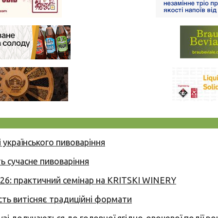
 українського пивоваріння
ь сучасне пивоваріння
026: практичний семінар на KRITSKI WINERY
сть витісняє традиційні формати