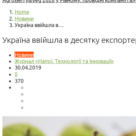
AgroBerry&Veg 2026 у Рівному: провідні компанії гал
Home
Новини
Україна ввійшла в…
Україна ввійшла в десятку експорте
Новини
Журнал «Напої. Технології та Інновації»
30.04.2019
0
370