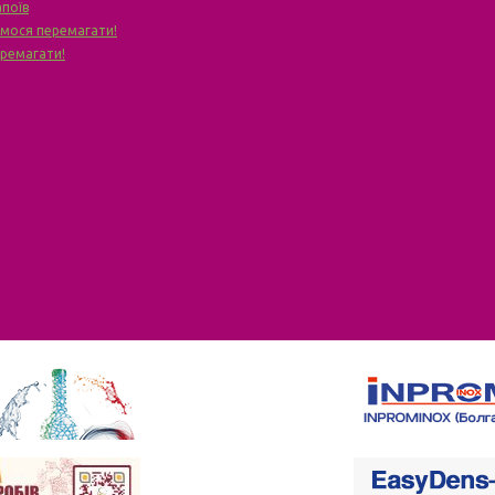
апоїв
чимося перемагати!
еремагати!