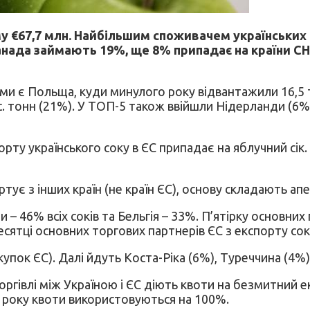
уму €67,7 млн. Найбільшим споживачем українських
анада займають 19%, ще 8% припадає на країни СНД
и є Польща, куди минулого року відвантажили 16,5 тис
ис. тонн (21%). У ТОП-5 також ввійшли Нідерланди (6% 
рту українського соку в ЄС припадає на яблучний сік.
ортує з інших країн (не країн ЄС), основу складають а
 46% всіх соків та Бельгія – 33%. П’ятірку основних 
есятці основних торгових партнерів ЄС з експорту сокі
пок ЄС). Далі йдуть Коста-Ріка (6%), Туреччина (4%),
оргівлі між Україною і ЄС діють квоти на безмитний ек
о року квоти використовуються на 100%.