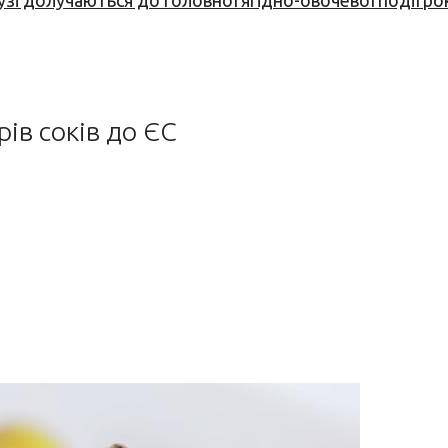
узі долучаються до головної ягідно-овочевої події ро
рів соків до ЄС