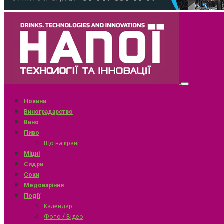
Новини
Виноградарство
Вино
Пиво
Що на крані
Міцні
Сидри
Соки
Медоваріння
Події
Календар
Фото / Відео