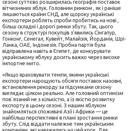
сезоні суттєво розширилась географія поставок
вітчизняних яблук. Головним ринком , як і раніше
лишаються країни СНД, але щороку українські
експортери роблять спроби пробитись на нові ,
більш складні і дорогі ринки збуту. Так, цього
сезону в структурі покупців з’явились Сінгапур,
Гонконг, Сенегал, Кувейт, Малайзія, Йорданія, Шрі-
Ланка, ОАЕ, Індонезія. Пробна партія була
відправлена навіть в Єгипет, де конкурувати
українському яблуку досить важко через високе
імпортне мито.
«Якщо враховувати темпи, якими українські
експортери нарощують обсяги поставок назовні,
встановлення рекорду за підсумками сезону
виглядає цілком реально. Але головний оптимізм
пов`язаний не з кількістю, а із якістю розвитку
експорту в цьому сезоні. З нашим яблуком
знайомляться споживачі Азії і Африки — це
найбільш перспективні в плані зростання ринки
збуту. Слід віддати належне тим українським
компаніям, які наважились на цей крок. Для