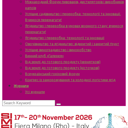
Міжнародний Форум пивоварів, дистиляторів і виробників
напоїв
Успішне садівництво і переробка: технології та інновації.
Вчимося перемагати!
Ягідництво і переробка в умовах воєнного стану: вчимося
перемагати!
Ягідництво і переробка: технології та інновації
Овочівництво та ягідництво: відкритий і закритий ґрунт
Успішне виноградарство і виноробство
Винний клуб «Галерея»
Від землі до готового продукту (зерняткові)
Від землі до готового продукту (кісточкові)
Всеукраїнський горіховий форум
Конгрес із заморожування та холодної логістики ягід
Журнали
Усі журнали