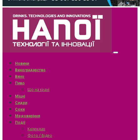
Новини
Виноградарство
Вино
Пиво
Що на крані
Міцні
Сидри
Соки
Медоваріння
Події
Календар
Фото / Відео