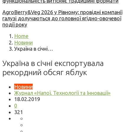
функціональність витісняє традиційні формати
AgroBerry&Veg 2026 у Рівному: провідні компанії
галузі долучаються до головної ягідно-овочевої
події року
Home
Новини
Україна в січні…
Україна в січні експортувала
рекордний обсяг яблук
Новини
Журнал «Напої. Технології та Інновації»
18.02.2019
0
321