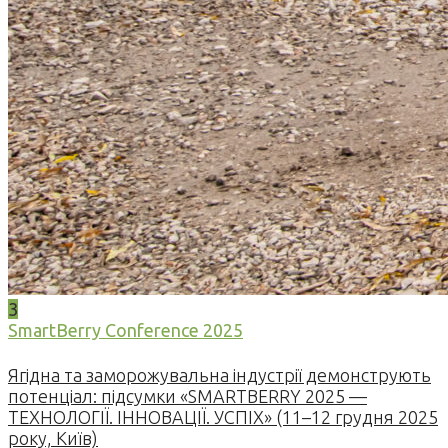
3
SmartBerry Conference 2025
Ягідна та заморожувальна індустрії демонструють
потенціал: підсумки «SMARTBERRY 2025 —
ТЕХНОЛОГІЇ. ІННОВАЦІЇ. УСПІХ» (11–12 грудня 2025
року, Київ)