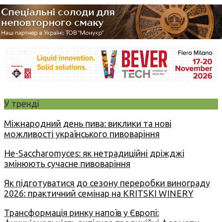
У тренді
Міжнародний день пива: виклики та нові
можливості українського пивоваріння
Не-Saccharomyces: як нетрадиційні дріжджі
змінюють сучасне пивоваріння
Як підготуватися до сезону переробки винограду
2026: практичний семінар на KRITSKI WINERY
Трансформація ринку напоїв у Європі: