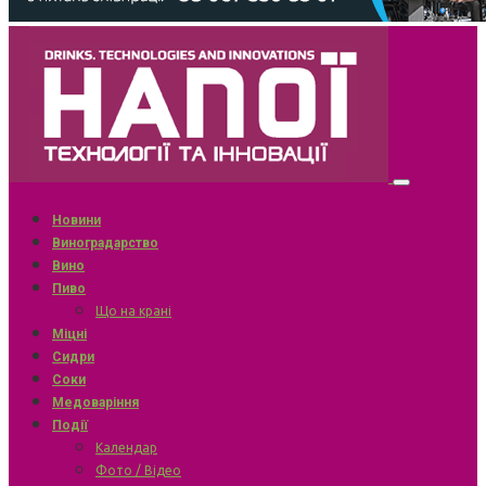
Новини
Виноградарство
Вино
Пиво
Що на крані
Міцні
Сидри
Соки
Медоваріння
Події
Календар
Фото / Відео