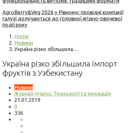
функціональність витісняє традиційні формати
AgroBerry&Veg 2026 у Рівному: провідні компанії
галузі долучаються до головної ягідно-овочевої
події року
Home
Новини
Україна різко збільшила…
Україна різко збільшила імпорт
фруктів з Узбекистану
Новини
Журнал «Напої. Технології та Інновації»
21.01.2019
0
336