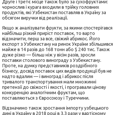
Друге і третє місце також було за сухофруктами:
чорнослив і курага входили в трійку головних
продуктів, які Узбекистан поставляв в Україну за
обсягом виручки від реалізації.
Якщо ж аналізувати фрукти, за якими спостерігався
найбільш різкий приріст поставок, то варто
відзначити, перш за все, свіжий абрикос. Його
експорт з Узбекистану на ринок України збільшився
майже в 14 разів до 168 тонн або $ 240 тис. Також
дуже різко — більш ніж у вісім разів, зросли
поставки столового винограду з Узбекистану.
Проте, на думку представників роздрібного
бізнесу, досвід поставок цих видів продукції був не
надто вдалим — і виноград і абрикос після
тривалого транспортування мали множинні
претензії до свіжості і якості, і програвали цінову
конкуренцію аналогічним фруктам, що
поставляються з Євросоюзу і Туреччини.
Відзначимо також зростання імпорту узбецького
дині в Україну в 2018 році в 3,3 рази у вартісному