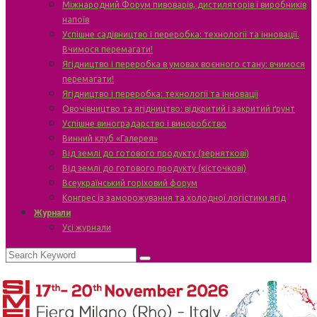
Міжнародний Форум пивоварів, дистиляторів і виробників
напоїв
Успішне садівництво і переробка: технології та інновації.
Вчимося перемагати!
Ягідництво і переробка в умовах воєнного стану: вчимося
перемагати!
Ягідництво і переробка: технології та інновації
Овочівництво та ягідництво: відкритий і закритий ґрунт
Успішне виноградарство і виноробство
Винний клуб «Галерея»
Від землі до готового продукту (зерняткові)
Від землі до готового продукту (кісточкові)
Всеукраїнський горіховий форум
Конгрес із заморожування та холодної логістики ягід
Журнали
Усі журнали