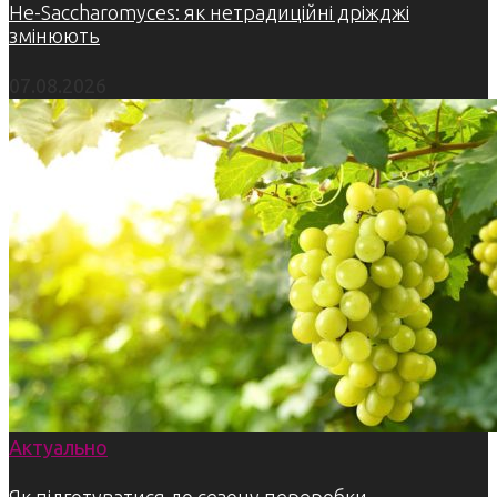
Не-Saccharomyces: як нетрадиційні дріжджі
змінюють
07.08.2026
Актуально