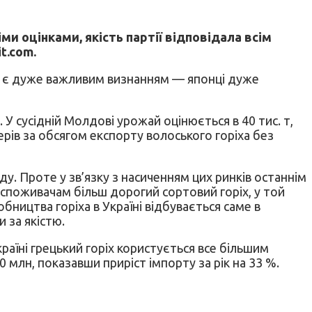
ми оцінками, якість партії відповідала всім
t.com.
що є дуже важливим визнанням — японці дуже
т. У сусідній Молдові урожай оцінюється в 40 тис. т,
рів за обсягом експорту волоського горіха без
у. Проте у зв’язку з насиченням цих ринків останнім
споживачам більш дорогий сортовий горіх, у той
ництва горіха в Україні відбувається саме в
 за якістю.
раїні грецький горіх користується все більшим
0 млн, показавши приріст імпорту за рік на 33 %.