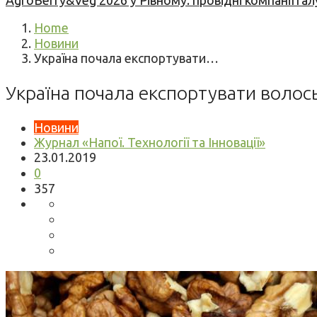
AgroBerry&Veg 2026 у Рівному: провідні компанії гал
Home
Новини
Україна почала експортувати…
Україна почала експортувати волось
Новини
Журнал «Напої. Технології та Інновації»
23.01.2019
0
357