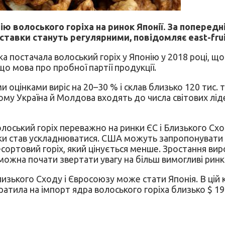
ю волоського горіха на ринок Японії. За попередні
ставки стануть регулярними, повідомляє east-frui
ка постачала волоський горіх у Японію у 2018 році, 
о мова про пробної партії продукції.
ми оцінками виріс на 20–30 % і склав близько 120 тис. 
му Україна й Молдова входять до числа світових ліде
оський горіх переважно на ринки ЄС і Близького Сход
нки став ускладнюватися. США можуть запропонувати 
ортовий горіх, який цінується менше. Зростання вироб
можна почати звертати увагу на більш вимогливі ринки
изького Сходу і Євросоюзу може стати Японія. В цій к
тратила на імпорт ядра волоського горіха близько $ 19