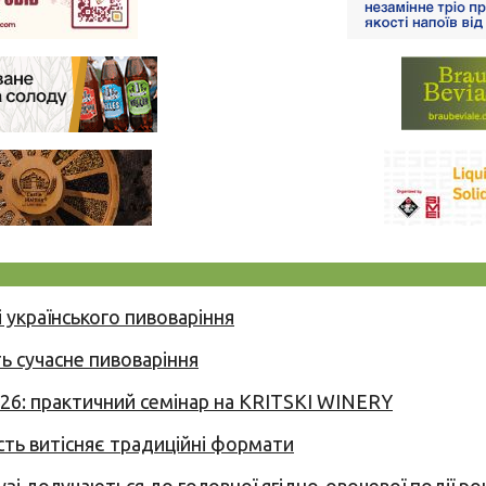
 українського пивоваріння
ь сучасне пивоваріння
026: практичний семінар на KRITSKI WINERY
сть витісняє традиційні формати