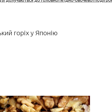
узі долучаються до головної ягідно-овочевої події ро
кий горіх у Японію