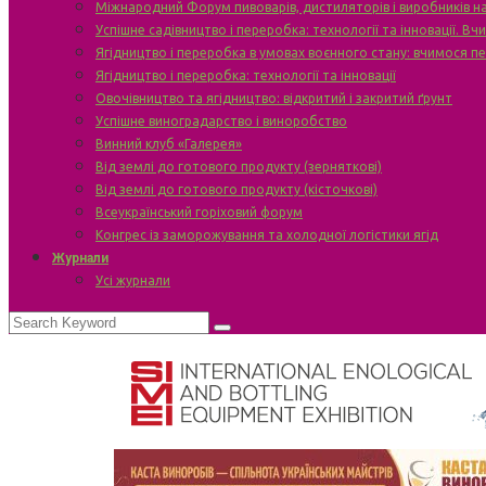
Міжнародний Форум пивоварів, дистиляторів і виробників н
Успішне садівництво і переробка: технології та інновації. В
Ягідництво і переробка в умовах воєнного стану: вчимося п
Ягідництво і переробка: технології та інновації
Овочівництво та ягідництво: відкритий і закритий ґрунт
Успішне виноградарство і виноробство
Винний клуб «Галерея»
Від землі до готового продукту (зерняткові)
Від землі до готового продукту (кісточкові)
Всеукраїнський горіховий форум
Конгрес із заморожування та холодної логістики ягід
Журнали
Усі журнали