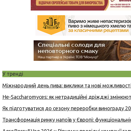
У тренді
Міжнародний день пива: виклики та нові можливості
Не-Saccharomyces: як нетрадиційні дріжджі змінюют
Як підготуватися до сезону переробки винограду 2
Трансформація ринку напоїв у Європі: функціональні