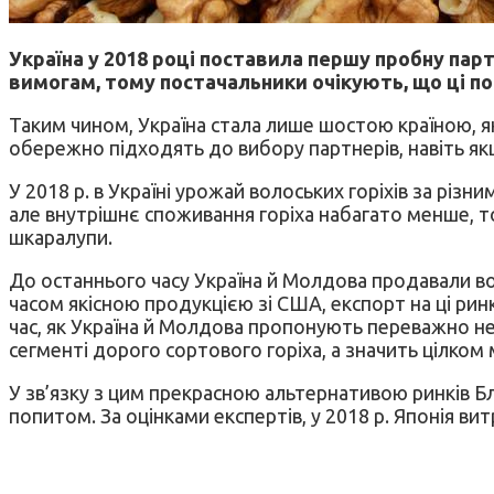
Україна у 2018 році поставила першу пробну парті
вимогам, тому постачальники очікують, що ці по
Таким чином, Україна стала лише шостою країною, я
обережно підходять до вибору партнерів, навіть якщ
У 2018 р. в Україні урожай волоських горіхів за різни
але внутрішнє споживання горіха набагато менше, то
шкаралупи.
До останнього часу Україна й Молдова продавали вол
часом якісною продукцією зі США, експорт на ці ри
час, як Україна й Молдова пропонують переважно нес
сегменті дорого сортового горіха, а значить цілком 
У зв’язку з цим прекрасною альтернативою ринків Бл
попитом. За оцінками експертів, у 2018 р. Японія ви