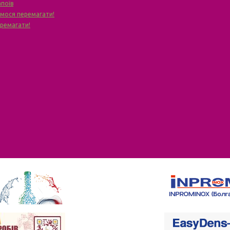
апоїв
чимося перемагати!
еремагати!