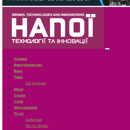
Новини
Виноградарство
Вино
Пиво
Що на крані
Міцні
Сидри
Соки
Медоваріння
Події
Календар
Фото / Відео