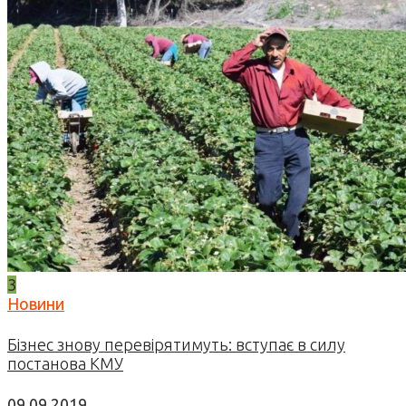
3
Новини
Бізнес знову перевірятимуть: вступає в силу
постанова КМУ
09.09.2019