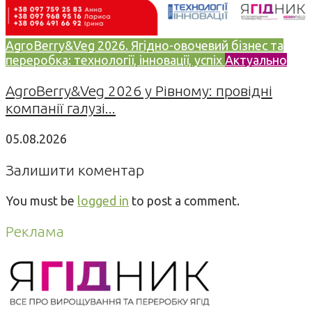
AgroBerry&Veg 2026. Ягідно-овочевий бізнес та
переробка: технології, інновації, успіх
Актуально
AgroBerry&Veg 2026 у Рівному: провідні
компанії галузі...
05.08.2026
Залишити коментар
You must be
logged in
to post a comment.
Реклама