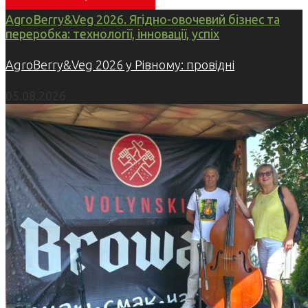
AgroBerry&Veg 2026. Ягідно-овочевий бізнес та
переробка: технології, інновації, успіх
AgroBerry&Veg 2026 у Рівному: провідні
05.08.2026