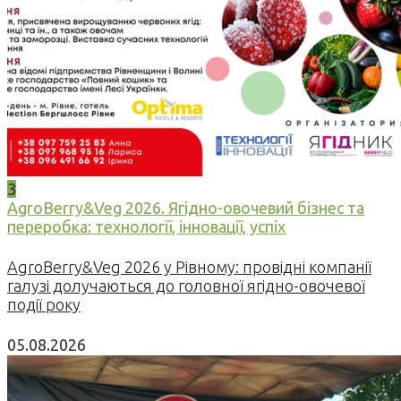
3
AgroBerry&Veg 2026. Ягідно-овочевий бізнес та
переробка: технології, інновації, успіх
AgroBerry&Veg 2026 у Рівному: провідні компанії
галузі долучаються до головної ягідно-овочевої
події року
05.08.2026