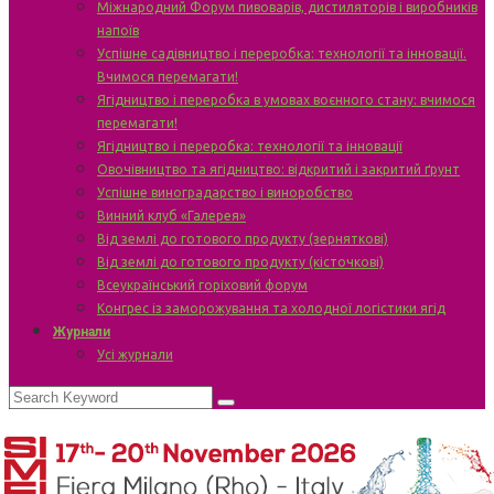
Міжнародний Форум пивоварів, дистиляторів і виробників
напоїв
Успішне садівництво і переробка: технології та інновації.
Вчимося перемагати!
Ягідництво і переробка в умовах воєнного стану: вчимося
перемагати!
Ягідництво і переробка: технології та інновації
Овочівництво та ягідництво: відкритий і закритий ґрунт
Успішне виноградарство і виноробство
Винний клуб «Галерея»
Від землі до готового продукту (зерняткові)
Від землі до готового продукту (кісточкові)
Всеукраїнський горіховий форум
Конгрес із заморожування та холодної логістики ягід
Журнали
Усі журнали