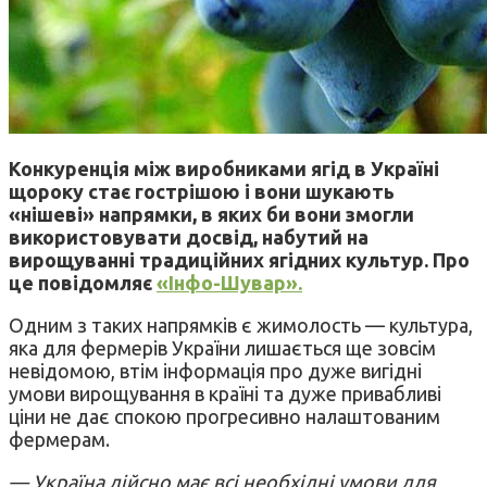
Конкуренція між виробниками ягід в Україні
щороку стає гострішою і вони шукають
«нішеві» напрямки, в яких би вони змогли
використовувати досвід, набутий на
вирощуванні традиційних ягідних культур. Про
це повідомляє
«Інфо-Шувар».
Одним з таких напрямків є жимолость — культура,
яка для фермерів України лишається ще зовсім
невідомою, втім інформація про дуже вигідні
умови вирощування в країні та дуже привабливі
ціни не дає спокою прогресивно налаштованим
фермерам.
— Україна дійсно має всі необхідні умови для