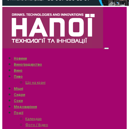
Новини
Виноградарство
Вино
Пиво
Що на крані
Міцні
Сидри
Соки
Медоваріння
Події
Календар
Фото / Відео