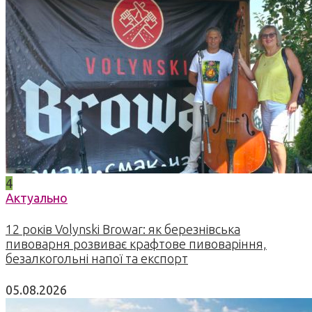
4
Актуально
12 років Volynski Browar: як березнівська
пивоварня розвиває крафтове пивоваріння,
безалкогольні напої та експорт
05.08.2026