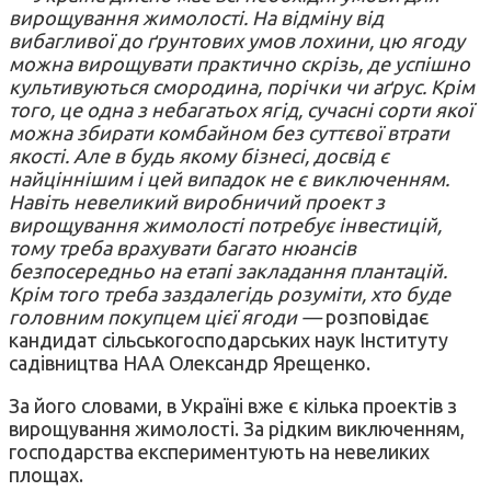
вирощування жимолості. На відміну від
вибагливої до ґрунтових умов лохини, цю ягоду
можна вирощувати практично скрізь, де успішно
культивуються смородина, порічки чи аґрус. Крім
того, це одна з небагатьох ягід, сучасні сорти якої
можна збирати комбайном без суттєвої втрати
якості. Але в будь якому бізнесі, досвід є
найціннішим і цей випадок не є виключенням.
Навіть невеликий виробничий проект з
вирощування жимолості потребує інвестицій,
тому треба врахувати багато нюансів
безпосередньо на етапі закладання плантацій.
Крім того треба заздалегідь розуміти, хто буде
головним покупцем цієї ягоди —
розповідає
кандидат сільськогосподарських наук Інституту
садівництва НАА Олександр Ярещенко.
За його словами, в Україні вже є кілька проектів з
вирощування жимолості. За рідким виключенням,
господарства експериментують на невеликих
площах.