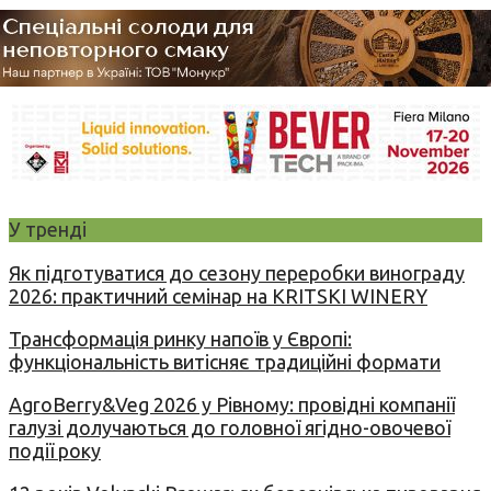
У тренді
Як підготуватися до сезону переробки винограду
2026: практичний семінар на KRITSKI WINERY
Трансформація ринку напоїв у Європі:
функціональність витісняє традиційні формати
AgroBerry&Veg 2026 у Рівному: провідні компанії
галузі долучаються до головної ягідно-овочевої
події року