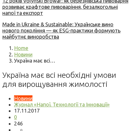
12 років Volynski Browar: як березнівська пивоварня
розвиває крафтове пивоваріння, безалкогольні
напої та експорт
Made in Ukraine & Sustainable: Українське вино
нового покоління — як ESG-практики формують
майбутнє виноробства
Home
Новини
Україна має всі…
Україна має всі необхідні умови
для вирощування жимолості
Новини
Журнал «Напої. Технології та Інновації»
17.11.2017
0
246