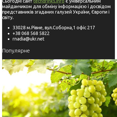
Сьогодні сайт
techdrinks.info
є універсальним
майданчиком для обміну інформацією і досвідом
представників згаданих галузей України, Європи і
світу.
33028 м.Рівне, вул.Соборна,1 офіс 217
+38 068 568 5822
rnadia@ukr.net
Популярне