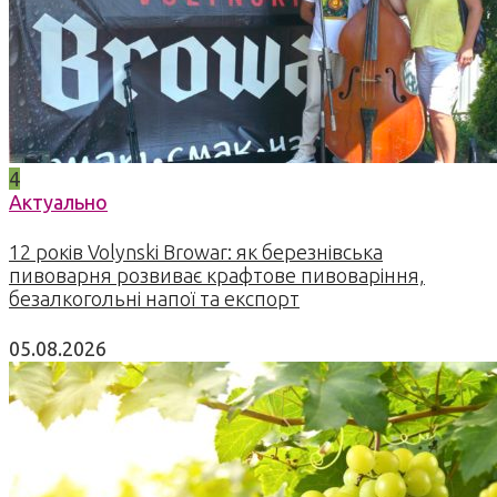
4
Актуально
12 років Volynski Browar: як березнівська
пивоварня розвиває крафтове пивоваріння,
безалкогольні напої та експорт
05.08.2026