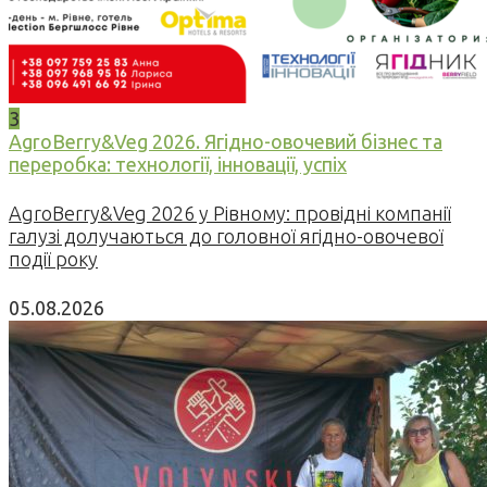
3
AgroBerry&Veg 2026. Ягідно-овочевий бізнес та
переробка: технології, інновації, успіх
AgroBerry&Veg 2026 у Рівному: провідні компанії
галузі долучаються до головної ягідно-овочевої
події року
05.08.2026