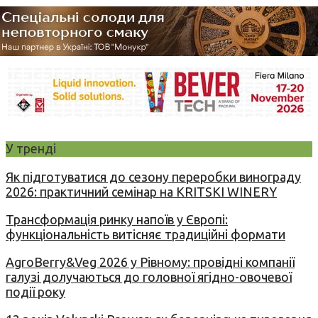
У тренді
Як підготуватися до сезону переробки винограду
2026: практичний семінар на KRITSKI WINERY
Трансформація ринку напоїв у Європі:
функціональність витісняє традиційні формати
AgroBerry&Veg 2026 у Рівному: провідні компанії
галузі долучаються до головної ягідно-овочевої
події року