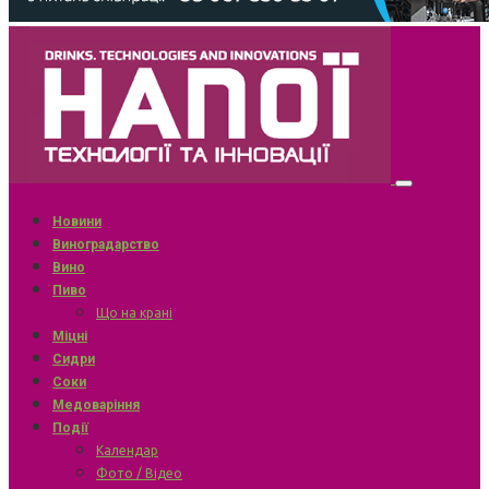
Новини
Виноградарство
Вино
Пиво
Що на крані
Міцні
Сидри
Соки
Медоваріння
Події
Календар
Фото / Відео