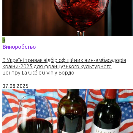
3
Виноробство
В Україні триває відбір офіційних вин-амбасадорів
країни-2025 для французького культурного
центру La Cité du Vin у Бордо
07.08.2025