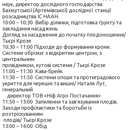
наук, директор дослідного господарства
Бахмутської (Артемівської) дослідної станції
розсадництва ІС НААН.
10:00 – 10:30 Вибір ділянки, підготовка ґрунту та
закладання насаджень
Догляд за насадження до початку плодоношення/
Тьєрі Крозе
10:30 – 11:00 Підходи до формування крони.
Системи обрізки: з відкритим центром, з
центральним
провідником, кутові системи / Тьєрі Крозе
11:00 – 11:30 Кава-брейк
11:30 – 11:50 Системи опори та протиградового
укриття для черешні та вишні/ Наталя Лут,
генеральний
директор ТОВ «Ніф Агро Постачання»
11:50 – 13:00 Запилення та зав’язування плодів.
Заходи профілактики та боротьби із
розтріскуванням
плодів/ Тьєрі Крозе
13:00 – 14:00 Обід