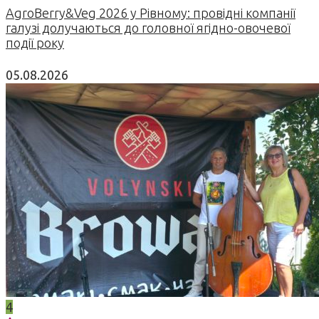
AgroBerry&Veg 2026 у Рівному: провідні компанії
галузі долучаються до головної ягідно-овочевої
події року
05.08.2026
4