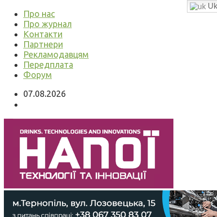
Uk
Про нас
Про журнал
Контакти
Партнери
Рекламодавцям
Передплата
Форум
07.08.2026