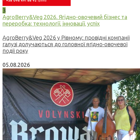
3
AgroBerry&Veg 2026. Ягідно-овочевий бізнес та
переробка: технології, інновації, успіх
AgroBerry&Veg 2026 у Рівному: провідні компанії
галузі долучаються до головної ягідно-овочевої
події року
05.08.2026