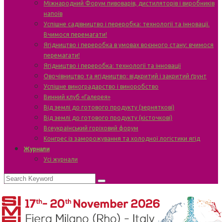
Міжнародний Форум пивоварів, дистиляторів і виробників
напоїв
Успішне садівництво і переробка: технології та інновації.
Вчимося перемагати!
Ягідництво і переробка в умовах воєнного стану: вчимося
перемагати!
Ягідництво і переробка: технології та інновації
Овочівництво та ягідництво: відкритий і закритий ґрунт
Успішне виноградарство і виноробство
Винний клуб «Галерея»
Від землі до готового продукту (зерняткові)
Від землі до готового продукту (кісточкові)
Всеукраїнський горіховий форум
Конгрес із заморожування та холодної логістики ягід
Журнали
Усі журнали