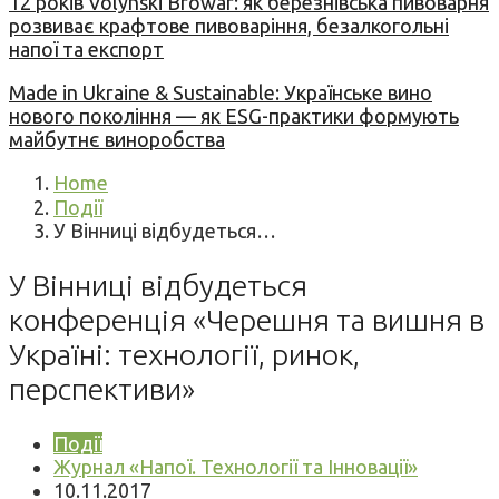
12 років Volynski Browar: як березнівська пивоварня
розвиває крафтове пивоваріння, безалкогольні
напої та експорт
Made in Ukraine & Sustainable: Українське вино
нового покоління — як ESG-практики формують
майбутнє виноробства
Home
Події
У Вінниці відбудеться…
У Вінниці відбудеться
конференція «Черешня та вишня в
Україні: технології, ринок,
перспективи»
Події
Журнал «Напої. Технології та Інновації»
10.11.2017