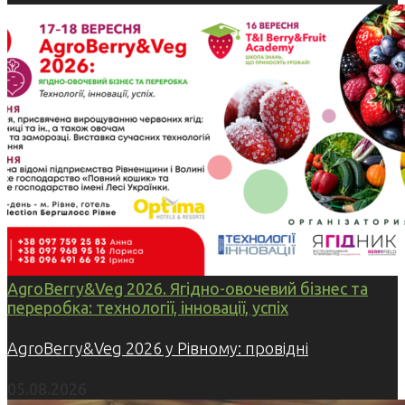
AgroBerry&Veg 2026. Ягідно-овочевий бізнес та
переробка: технології, інновації, успіх
AgroBerry&Veg 2026 у Рівному: провідні
05.08.2026