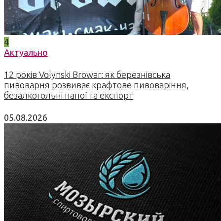
4
Актуально
12 років Volynski Browar: як березнівська
пивоварня розвиває крафтове пивоваріння,
безалкогольні напої та експорт
05.08.2026