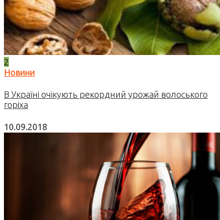
2
Новини
В Україні очікують рекордний урожай волоського
горіха
10.09.2018