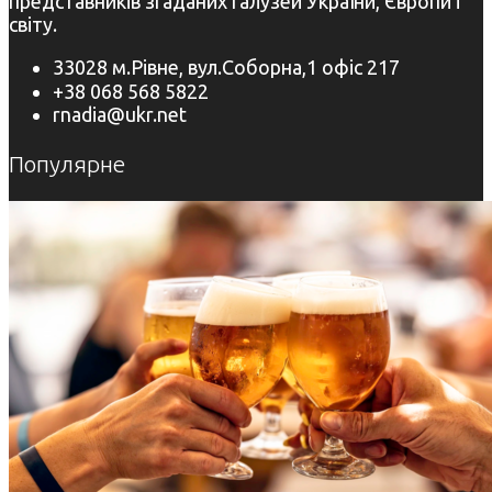
представників згаданих галузей України, Європи і
світу.
33028 м.Рівне, вул.Соборна,1 офіс 217
+38 068 568 5822
rnadia@ukr.net
Популярне