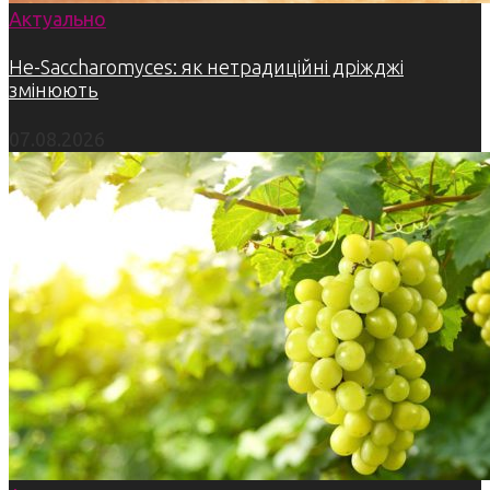
Актуально
Не-Saccharomyces: як нетрадиційні дріжджі
змінюють
07.08.2026