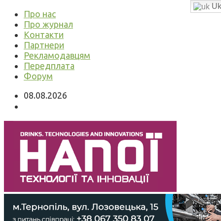
Uk
Про нас
Про журнал
Контакти
Партнери
Рекламодавцям
Передплата
Форум
08.08.2026