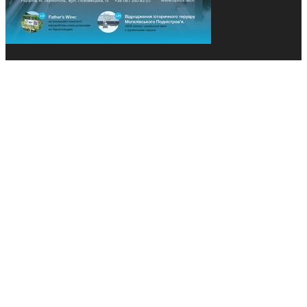
© 2013-2026 Засновники: Конєва К.В., Ящук Н.І.
Назва, концепція та дизайн проєктів медіагрупи
«Технології та Інновації» охороняється Законом
«Про авторське право». Редакція не відповідає за
тексти рекламних оголошень. Думка редакції
може не збігатися з точками зору авторів
публікацій. Передрук – з письмового дозволу
авторів проєкту.