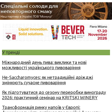
У тренді
Міжнародний день пива: виклики та нові
можливості українського пивоваріння
Не-Saccharomyces: як нетрадиційні дріжджі
змінюють сучасне пивоваріння
Як підготуватися до сезону переробки винограду
2026: практичний семінар на KRITSKI WINERY
Трансформація ринку напоїв у Європі: