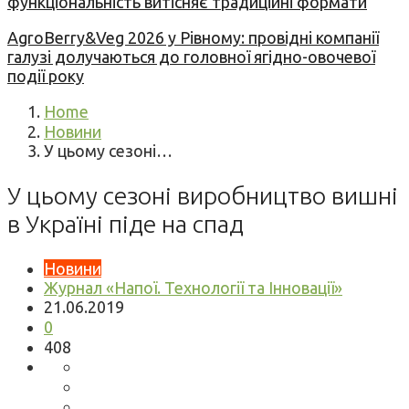
функціональність витісняє традиційні формати
AgroBerry&Veg 2026 у Рівному: провідні компанії
галузі долучаються до головної ягідно-овочевої
події року
Home
Новини
У цьому сезоні…
У цьому сезоні виробництво вишні
в Україні піде на спад
Новини
Журнал «Напої. Технології та Інновації»
21.06.2019
0
408