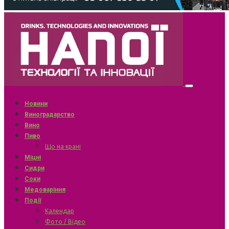
Новини
Виноградарство
Вино
Пиво
Що на крані
Міцні
Сидри
Соки
Медоваріння
Події
Календар
Фото / Відео