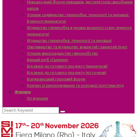
Міжнародний Форум пивоварів, дистиляторів і виробників
напоїв
Успішне садівництво і переробка: технології та інновації.
Вчимося перемагати!
Ягідництво і переробка в умовах воєнного стану: вчимося
перемагати!
Ягідництво і переробка: технології та інновації
Овочівництво та ягідництво: відкритий і закритий ґрунт
Успішне виноградарство і виноробство
Винний клуб «Галерея»
Від землі до готового продукту (зерняткові)
Від землі до готового продукту (кісточкові)
Всеукраїнський горіховий форум
Конгрес із заморожування та холодної логістики ягід
Журнали
Усі журнали